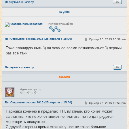
Вернуться к началу
key808
Н
Интересующийся
е
в
с
е
Re: Открытие сезона 2015 (25 апреля с 15:00)
т
С
Ср мар 25, 2015 10:38 am
#10
и
о
о
Тоже планирую быть )) оч хочу со всеми познакомиться )) первый
б
раз все таки
щ
е
н
и
е
Вернуться к началу
TANKER
Н
Администратор
е
в
с
е
Re: Открытие сезона 2015 (25 апреля с 15:00)
С
Ср мар 25, 2015 12:53 pm
#11
т
о
и
о
Парковки конечно в пределах ТТК платные, кто хочет может
б
заплатить, кто не хочет может не платить, но тогда придется
щ
е
мониторить эвакуаторы.
н
С другой стороны время стоянки у нас не такое большое
и