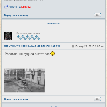
Анкета на
DRIVE2
Вернуться к началу
Icecoldkilla
Н
Волговод со стажем
е
в
с
е
Re: Открытие сезона 2015 (25 апреля с 15:00)
т
С
Вт мар 24, 2015 1:00 am
#6
и
о
о
Работаю, не судьба в этот раз
б
щ
е
н
и
_________________
е
Вернуться к началу