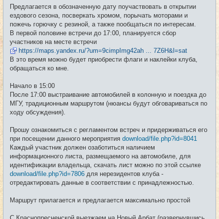
е
Предлагается в обозначенную дату поучаствовать в открытии
н
и
ездового сезона, посверкать хромом, порычать моторами и
е
пожечь горючку с резиной, а также пообщаться по интересам.
В первой половине встречи до 17:00, планируется сбор
участников на месте встречи
https://maps.yandex.ru/?um=9cimpImg42ah ... 7Z6H&l=sat
В это время можно будет приобрести флаги и наклейки клуба,
обращаться ко мне.
Начало в 15:00
После 17:00 выстраивание автомобилей в колонную и поездка до
МГУ, традиционным маршрутом (нюансы будут обговариваться по
ходу обсуждения).
Прошу ознакомиться с регламентом встреч и придерживаться его
при посещении данного мероприятия
download/file.php?id=8041
Каждый участник должен озаботиться наличием
информационного листа, размещаемого на автомобиле, для
идентификации владельца, скачать лист можно по этой ссылке
download/file.php?id=7806
для нерезидентов клуба -
отредактировать данные в соответствии с принадлежностью.
Маршрут прилагается и предлагается максимально простой
С Краснопресненской выезжаем на Новый Арбат (развернувшись