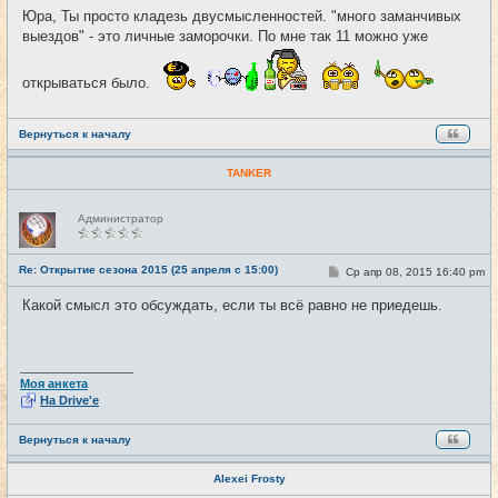
о
Юра, Ты просто кладезь двусмысленностей. "много заманчивых
б
выездов" - это личные заморочки. По мне так 11 можно уже
щ
е
н
и
открываться было.
е
Вернуться к началу
TANKER
Н
Администратор
е
в
с
е
Re: Открытие сезона 2015 (25 апреля с 15:00)
С
Ср апр 08, 2015 16:40 pm
#29
т
о
и
о
Какой смысл это обсуждать, если ты всё равно не приедешь.
б
щ
е
н
и
_________________
е
Моя анкета
На Drive'e
Вернуться к началу
Alexei Frosty