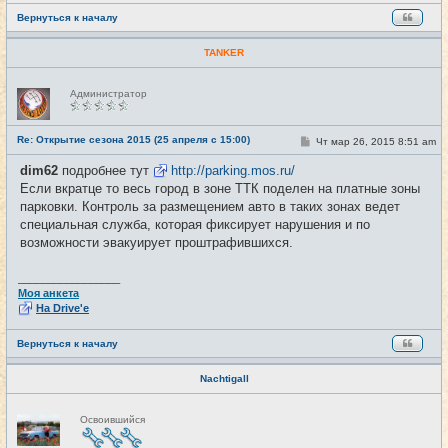
Вернуться к началу
TANKER
Н
Администратор
е
в
с
е
Re: Открытие сезона 2015 (25 апреля с 15:00)
С
Чт мар 26, 2015 8:51 am
#17
т
о
и
о
dim62
подробнее тут
http://parking.mos.ru/
б
Если вкратце то весь город в зоне ТТК поделен на платные зоны
щ
е
парковки. Контроль за размещением авто в таких зонах ведет
н
специальная служба, которая фиксирует нарушения и по
и
е
возможности эвакуирует проштрафившихся.
_________________
Моя анкета
На Drive'e
Вернуться к началу
Nachtigall
Н
Освоившийся
е
в