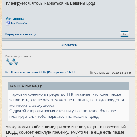
е
планируется, чтобы нарваться на машины цодд
_________________
Моя анкета
На Drive'e
Вернуться к началу
Blindraven
Н
Интересующийся
е
в
с
е
Re: Открытие сезона 2015 (25 апреля с 15:00)
С
Ср мар 25, 2015 13:14 pm
#12
т
о
и
о
б
TANKER писал(а):
щ
е
Парковки конечно в пределах ТТК платные, кто хочет может
н
и
заплатить, кто не хочет может не платить, но тогда придется
е
мониторить эвакуаторы.
С другой стороны время стоянки у нас не такое большое
планируется, чтобы нарваться на машины цодд
эвакуаторы-то пёс с ними,при хозяине не утащат. в проехавший
ЦОДД соберет нехилую гребенку. ему-то че. а еще есть пешие