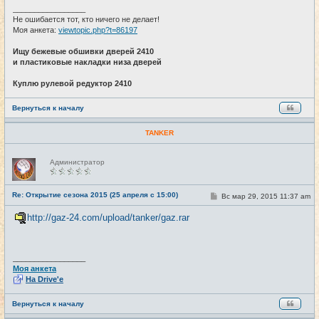
_________________
Не ошибается тот, кто ничего не делает!
Моя анкета:
viewtopic.php?t=86197
Ищу бежевые обшивки дверей 2410
и пластиковые накладки низа дверей
Куплю рулевой редуктор 2410
Вернуться к началу
TANKER
Н
Администратор
е
в
с
е
Re: Открытие сезона 2015 (25 апреля с 15:00)
С
Вс мар 29, 2015 11:37 am
#23
т
о
и
о
http://gaz-24.com/upload/tanker/gaz.rar
б
щ
е
н
и
_________________
е
Моя анкета
На Drive'e
Вернуться к началу