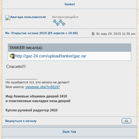
Vankel
Н
Интересующийся
е
в
с
е
Re: Открытие сезона 2015 (25 апреля с 15:00)
т
С
Вс мар 29, 2015 11:39 am
#24
и
о
о
б
TANKER писал(а):
щ
е
http://gaz-24.com/upload/tanker/gaz.rar
н
и
е
Спасибо!!!
_________________
Не ошибается тот, кто ничего не делает!
Моя анкета:
viewtopic.php?t=86197
Ищу бежевые обшивки дверей 2410
и пластиковые накладки низа дверей
Куплю рулевой редуктор 2410
Вернуться к началу
Dark Yak