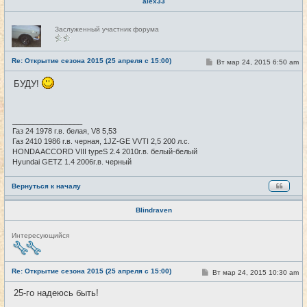
alex33
Н
Заслуженный участник форума
е
в
с
е
Re: Открытие сезона 2015 (25 апреля с 15:00)
С
Вт мар 24, 2015 6:50 am
#7
т
о
и
о
БУДУ!
б
щ
е
н
и
_________________
е
Газ 24 1978 г.в. белая, V8 5,53
Газ 2410 1986 г.в. черная, 1JZ-GE VVTI 2,5 200 л.с.
HONDA ACCORD VIII typeS 2.4 2010г.в. белый-белый
Hyundai GETZ 1.4 2006г.в. черный
Вернуться к началу
Blindraven
Н
Интересующийся
е
в
с
е
Re: Открытие сезона 2015 (25 апреля с 15:00)
С
Вт мар 24, 2015 10:30 am
#8
т
о
и
о
25-го надеюсь быть!
б
щ