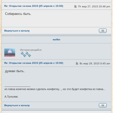
с
е
Re: Открытие сезона 2015 (25 апреля с 15:00)
т
С
Пт мар 27, 2015 20:48 pm
#18
и
о
о
Собираюсь быть.
б
щ
е
н
и
е
Вернуться к началу
wolfor
Н
Интересующийся
е
в
с
е
Re: Открытие сезона 2015 (25 апреля с 15:00)
т
С
Вс мар 29, 2015 0:45 am
#19
и
о
о
думаю быть..
б
щ
е
н
и
_________________
е
из говна конечно можно сделать конфетку..., но это будет конфетка из говна...
А.Туполев.
Вернуться к началу