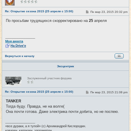
в
с
е
Re: Открытие сезона 2015 (25 апреля с 15:00)
С
Пн мар 23, 2015 20:32 pm
#4
т
о
и
о
По просьбам трудящихся скорректировано на
25
апреля
б
щ
е
н
и
_________________
е
Моя анкета
На Drive'e
Вернуться к началу
Эксцентрик
Н
Заслуженный участник форума
е
в
с
е
Re: Открытие сезона 2015 (25 апреля с 15:00)
С
Пн мар 23, 2015 21:08 pm
#5
т
о
и
о
TANKER
б
Тогда буду. Правда, не на волге(
щ
е
Она почти готова. Даже электрика почти добита, но не поспею.
н
и
е
_________________
«все дураки, а я тупой» (с) Архимандрей Кислородин.
коварен, капризен, злопамятен.