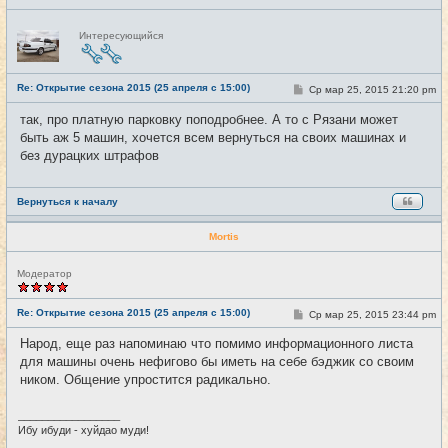
Н
Интересующийся
е
в
с
е
Re: Открытие сезона 2015 (25 апреля с 15:00)
т
С
Ср мар 25, 2015 21:20 pm
#15
и
о
о
так, про платную парковку поподробнее. А то с Рязани может
б
быть аж 5 машин, хочется всем вернуться на своих машинах и
щ
е
без дурацких штрафов
н
и
е
Вернуться к началу
Mortis
Н
Модератор
е
в
с
Re: Открытие сезона 2015 (25 апреля с 15:00)
С
Ср мар 25, 2015 23:44 pm
#16
е
о
т
о
Народ, еще раз напоминаю что помимо информационного листа
и
б
для машины очень нефигово бы иметь на себе бэджик со своим
щ
е
ником. Общение упростится радикально.
н
и
е
_________________
Ибу ибуди - хуйдао муди!