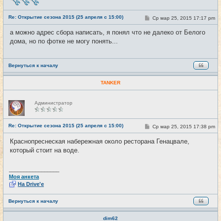
в
с
е
Re: Открытие сезона 2015 (25 апреля с 15:00)
С
Ср мар 25, 2015 17:17 pm
#13
т
о
и
о
а можно адрес сбора написать, я понял что не далеко от Белого
б
дома, но по фотке не могу понять...
щ
е
н
и
е
Вернуться к началу
TANKER
Н
Администратор
е
в
с
е
Re: Открытие сезона 2015 (25 апреля с 15:00)
С
Ср мар 25, 2015 17:38 pm
#14
т
о
и
о
Краснопреснеская набережная около ресторана Генацвале,
б
который стоит на воде.
щ
е
н
и
_________________
е
Моя анкета
На Drive'e
Вернуться к началу
dim62