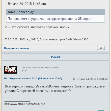
е
-- Вт мар 24, 2015 11:48 am --
н
и
е
TANKER писал(а):
По просьбам трудящихся скорректировано на
25
апреля
25 - это суббота. парковки платные. норм?
_________________
ГАЗ 310221 2001г.в., 40210, 5х кпп, генератор от ЗиЛа "бычок" 90А
Вернуться к началу
Punk24
Н
Заслуженный участник форума
е
в
с
е
Re: Открытие сезона 2015 (25 апреля с 15:00)
С
Вт мар 24, 2015 10:58 am
#9
т
о
и
о
Все верно и твердо!25 так 25!Очень надеюсь быть и приложу все
б
усилия!С парковкой проблем не возникнет?
щ
е
н
и
_________________
е
http://www.drive2.ru/r/gaz/683752