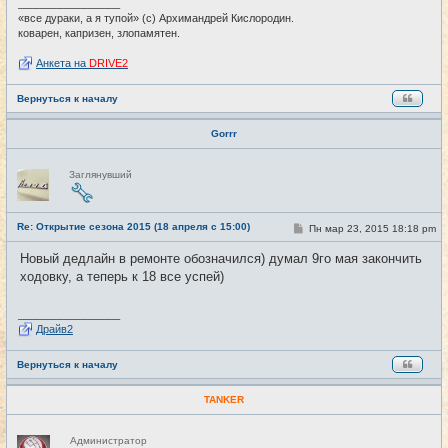
и
_________________
е
«все дураки, а я тупой» (с) Архимандрей Кислородин.
коварен, капризен, злопамятен.
Анкета на
DRIVE2
Вернуться к началу
Gorrr
Н
Заглянувший
е
в
с
е
Re: Открытие сезона 2015 (18 апреля с 15:00)
т
С
Пн мар 23, 2015 18:18 pm
#3
и
о
о
Новый дедлайн в ремонте обозначился) думал 9го мая закончить
б
ходовку, а теперь к 18 все успей)
щ
е
н
и
_________________
е
Драйв2
Вернуться к началу
TANKER
Н
Администратор
е