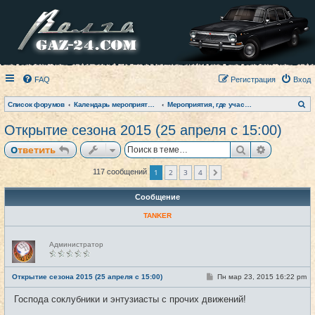
FAQ
Регистрация
Вход
П
Список форумов
Календарь мероприятий на текущий год
Мероприятия, где участвовал клуб (фото-архив)
о
и
Открытие сезона 2015 (25 апреля с 15:00)
с
к
Поиск
Расширен
Ответить
1
2
3
4
117 сообщений
След.
Сообщение
TANKER
Н
Администратор
е
в
с
е
С
Открытие сезона 2015 (25 апреля с 15:00)
Пн мар 23, 2015 16:22 pm
#1
т
о
и
о
Господа соклубники и энтузиасты с прочих движений!
б
щ