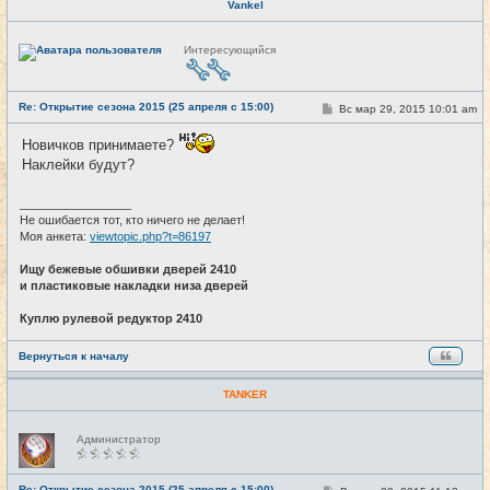
Vankel
Н
Интересующийся
е
в
с
е
Re: Открытие сезона 2015 (25 апреля с 15:00)
т
С
Вс мар 29, 2015 10:01 am
#20
и
о
о
Новичков принимаете?
б
щ
Наклейки будут?
е
н
и
_________________
е
Не ошибается тот, кто ничего не делает!
Моя анкета:
viewtopic.php?t=86197
Ищу бежевые обшивки дверей 2410
и пластиковые накладки низа дверей
Куплю рулевой редуктор 2410
Вернуться к началу
TANKER
Н
Администратор
е
в
с
е
Re: Открытие сезона 2015 (25 апреля с 15:00)