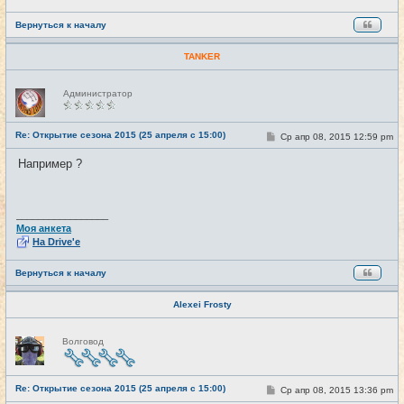
Вернуться к началу
TANKER
Н
Администратор
е
в
с
е
Re: Открытие сезона 2015 (25 апреля с 15:00)
С
Ср апр 08, 2015 12:59 pm
#27
т
о
и
о
Например ?
б
щ
е
н
и
_________________
е
Моя анкета
На Drive'e
Вернуться к началу
Alexei Frosty
Н
Волговод
е
в
с
е
Re: Открытие сезона 2015 (25 апреля с 15:00)
т
С
Ср апр 08, 2015 13:36 pm
#28
и
о