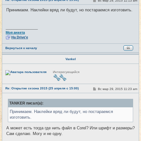
С
Вс мар 29, 2015 11:13 am
#21
т
о
и
о
Принимаем. Наклейки вряд ли будут, но постараемся изготовить.
б
щ
е
н
и
_________________
е
Моя анкета
На Drive'e
Вернуться к началу
Vankel
Н
Интересующийся
е
в
с
е
Re: Открытие сезона 2015 (25 апреля с 15:00)
т
С
Вс мар 29, 2015 11:23 am
#22
и
о
о
б
TANKER писал(а):
щ
е
Принимаем. Наклейки вряд ли будут, но постараемся
н
и
изготовить.
е
А может есть тогда где нить файл в Corel? Или шрифт и размеры?
Сам сделаю. Могу и не одну.