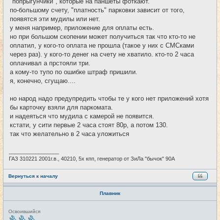
"попрыгунчики", которые на паншеты фоткают.
по-большому счету, "платность" парковки зависит от того,
появятся эти мудилы или нет.
у меня например, приложение для оплаты есть.
но при большом скопении может получиться так что кто-то не
оплатил, у кого-то оплата не прошла (такое у них с СМСками
через раз). у кого-то денег на счету не хватило. кто-то 2 часа
оплачивал а прстояли три.
а кому-то тупо по ошибке штраф пришили.
я, конечно, сгущаю....
но народ надо предупредить чтобы те у кого нет приложений хотя
бы карточку взяли для паркомата.
и надеяться что мудила с камерой не появится.
кстати, у сити первые 2 часа стоят 80р, а потом 130.
так что желательно в 2 часа уложиться
_________________
ГАЗ 310221 2001г.в., 40210, 5х кпп, генератор от ЗиЛа "бычок" 90А
Вернуться к началу
Плавник
Н
Освоившийся
е