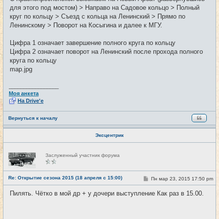
для этого под мостом) > Направо на Садовое кольцо > Полный
круг по кольцу > Съезд с кольца на Ленинский > Прямо по
Ленинскому > Поворот на Косыгина и далее к МГУ.
Цифра 1 означает завершение полного круга по кольцу
Цифра 2 означает поворот на Ленинский после прохода полного
круга по кольцу
map.jpg
_________________
Моя анкета
На Drive'e
Вернуться к началу
Эксцентрик
Н
Заслуженный участник форума
е
в
с
е
Re: Открытие сезона 2015 (18 апреля с 15:00)
С
Пн мар 23, 2015 17:50 pm
#2
т
о
и
о
Пилять. Чётко в мой др + у дочери выступление Как раз в 15.00.
б
щ
е
н