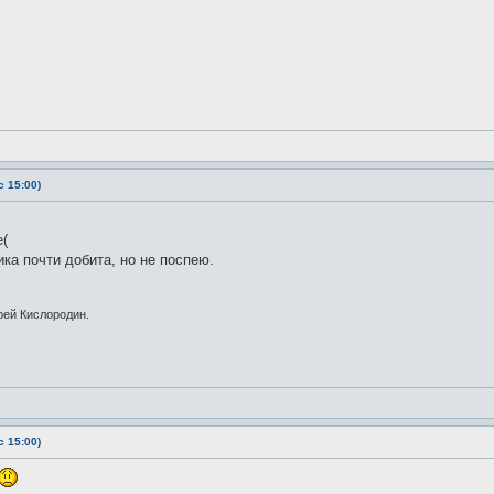
 15:00)
е(
ика почти добита, но не поспею.
рей Кислородин.
 15:00)