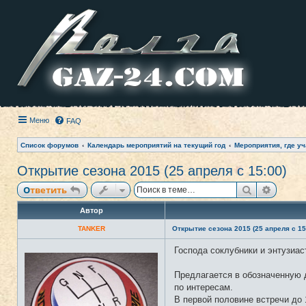
Меню
FAQ
Список форумов
Календарь мероприятий на текущий год
Мероприятия, где уч
Открытие сезона 2015 (25 апреля с 15:00)
Поиск
Расши
Ответить
Автор
TANKER
Открытие сезона 2015 (25 апреля с 15
Господа соклубники и энтузиас
Н
е
в
Предлагается в обозначенную д
с
е
по интересам.
т
В первой половине встречи до 
и