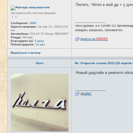
а
Пилять. Чётко в мой др + у доч
ц
Н
и
е
я
в
Заслуженный участник форума
п
с
о
е
_________________
л
т
Сообщения:
1888
«все дураки, а я тупой» (с) Архиманд
ь
и
Зарегистрирован:
Ср апр 15, 2009 8:52
з
коварен, капризен, злопамятен.
am
о
Автомобиль:
ГАЗ-24-75 Nissan RB20DET
в
Откуда:
Москва
Анкета на
DRIVE2
а
Благодарил (а):
3 раза
т
Поблагодарили:
14 раз
е
л
Вернуться к началу
я
T
A
Gorrr
Re: Открытие сезона 2015 (18 апреля с
N
K
Новый дедлайн в ремонте обозн
E
Н
R
е
в
с
е
_________________
т
Драйв2
и