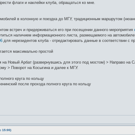
рести флаги и наклейки клуба, обращаться ко мне.
омобилей в колонную и поездка до МГУ, традиционным маршрутом (нюанс
нтом встреч и придерживаться его при посещении данного мероприятия
титься наличием информационного листа, размещаемого на автомобиле,
06
для нерезидентов клуба - отредактировать данные в соответствии с 
гается максимально простой
 на Новый Арбат (развернувшись для этого под мостом) > Направо на Са
ому > Поворот на Косыгина и далее к МГУ.
олного круга по кольцу
енинский после прохода полного круга по кольцу
 15:00)