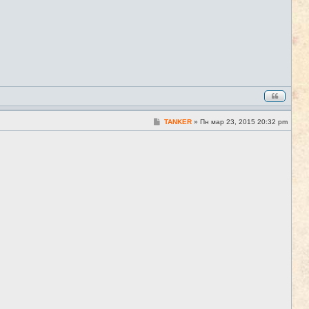
С
TANKER
»
Пн мар 23, 2015 20:32 pm
#4
о
о
б
щ
е
н
и
е