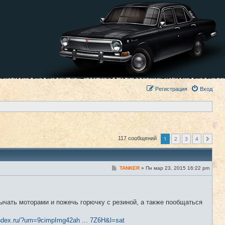
Регистрация
Вход
1
2
3
4
117 сообщений
След.
С
TANKER
»
Пн мар 23, 2015 16:22 pm
#1
о
о
б
щ
е
ычать моторами и пожечь горючку с резиной, а также пообщаться
н
и
е
ndex.ru/?um=9cimpImg42ah ... 7Z6H&l=sat