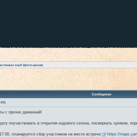
аствовал клуб (фото-архив)
ренный поиск
Сообщение
:00)
ты с прочих движений!
ату поучаствовать в открытии ездового сезона, посверкать хромом, пор
17:00, планируется сбор участников на месте встречи
https://maps.ya