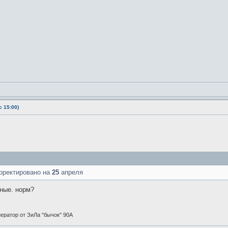
 15:00)
рректировано на
25
апреля
тные. норм?
енератор от ЗиЛа "бычок" 90А