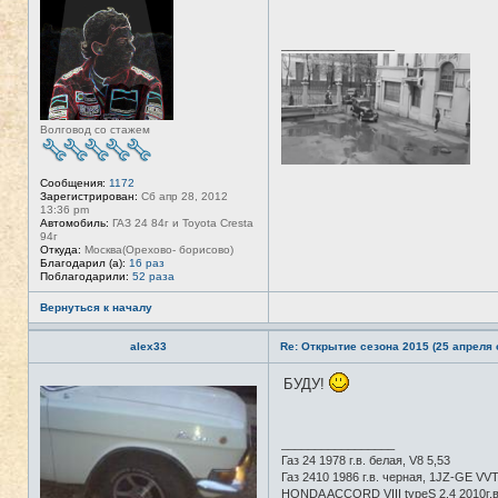
в
л
с
я
е
T
_________________
т
A
и
N
K
E
R
Волговод со стажем
Сообщения:
1172
Зарегистрирован:
Сб апр 28, 2012
13:36 pm
Автомобиль:
ГАЗ 24 84г и Toyota Cresta
94г
Откуда:
Москва(Орехово- борисово)
Благодарил (а):
16 раз
Поблагодарили:
52 раза
Вернуться к началу
alex33
Re: Открытие сезона 2015 (25 апреля с
БУДУ!
Н
е
в
с
е
_________________
т
Газ 24 1978 г.в. белая, V8 5,53
и
Газ 2410 1986 г.в. черная, 1JZ-GE VVTI
HONDA ACCORD VIII typeS 2.4 2010г.