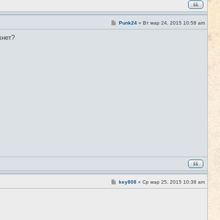
С
Punk24
»
Вт мар 24, 2015 10:58 am
#9
о
о
кнет?
б
щ
е
н
и
е
С
key808
»
Ср мар 25, 2015 10:38 am
#10
о
о
б
щ
е
н