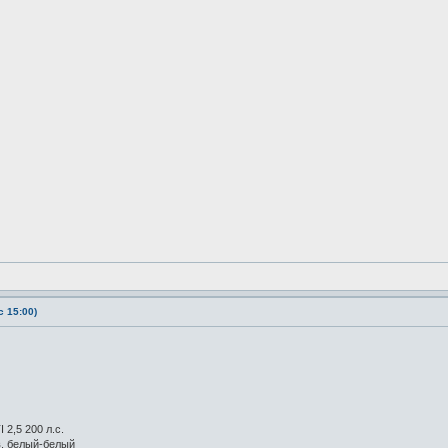
 15:00)
 2,5 200 л.с.
в. белый-белый