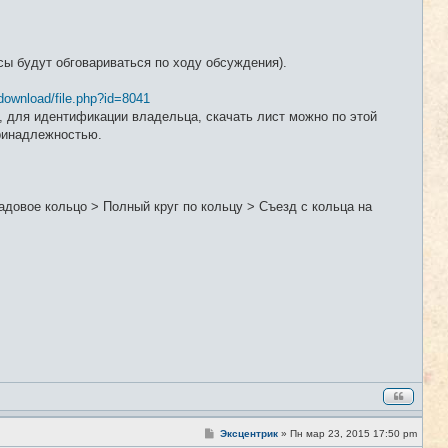
ы будут обговариваться по ходу обсуждения).
download/file.php?id=8041
 для идентификации владельца, скачать лист можно по этой
принадлежностью.
довое кольцо > Полный круг по кольцу > Съезд с кольца на
С
Эксцентрик
»
Пн мар 23, 2015 17:50 pm
#2
о