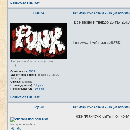
Вернуться к началу
Punk24
Re: Открытие сезона 2015 (25 апреля с
Все верно и твердо!25 так 25!
Н
е
в
с
е
_________________
т
http://www.drive2.ru/r/gaz/683752
и
Заслуженный участник форума
Сообщения:
2039
Зарегистрирован:
Чт апр 09, 2009
14:20 pm
Откуда:
Москва
Благодарил (а):
41 раз
Поблагодарили:
30 раз
Вернуться к началу
key808
Re: Открытие сезона 2015 (25 апреля с
Тоже планирую быть )) оч хочу 
Н
е
в
Интересующийся
с