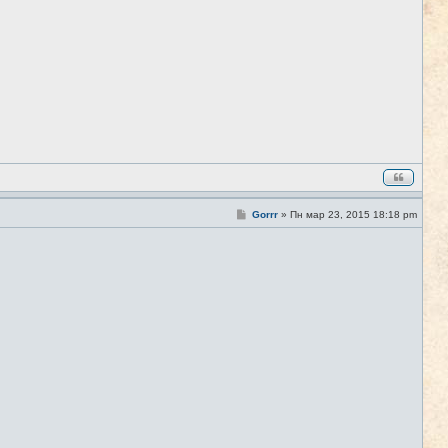
о
б
щ
е
н
и
е
С
Gorrr
»
Пн мар 23, 2015 18:18 pm
#3
о
о
б
щ
е
н
и
е