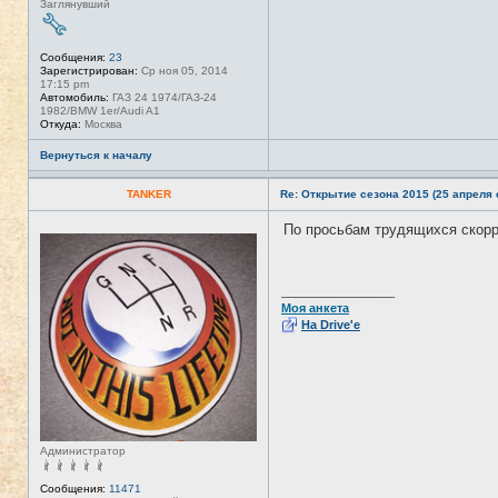
Заглянувший
Сообщения:
23
Зарегистрирован:
Ср ноя 05, 2014
17:15 pm
Автомобиль:
ГАЗ 24 1974/ГАЗ-24
1982/BMW 1er/Audi A1
Откуда:
Москва
Вернуться к началу
TANKER
Re: Открытие сезона 2015 (25 апреля с
По просьбам трудящихся скор
Н
е
в
с
е
_________________
т
Моя анкета
и
На Drive'e
Администратор
Сообщения:
11471