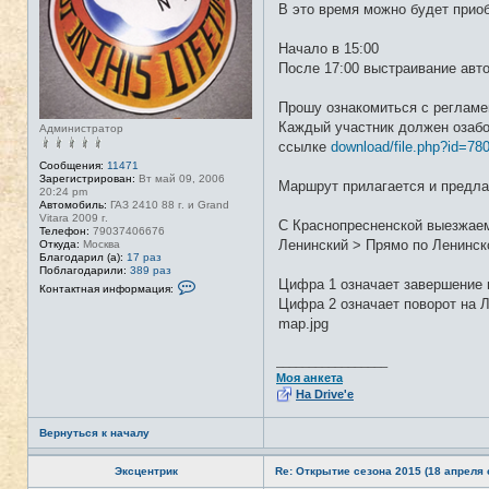
В это время можно будет приоб
Начало в 15:00
После 17:00 выстраивание авт
Прошу ознакомиться с регламе
Каждый участник должен озабо
Администратор
ссылке
download/file.php?id=78
Сообщения:
11471
Зарегистрирован:
Вт май 09, 2006
Маршрут прилагается и предла
20:24 pm
Автомобиль:
ГАЗ 2410 88 г. и Grand
Vitara 2009 г.
С Краснопресненской выезжаем
Телефон:
79037406676
Ленинский > Прямо по Ленинск
Откуда:
Москва
Благодарил (а):
17 раз
Поблагодарили:
389 раз
Цифра 1 означает завершение п
К
Контактная информация:
о
Цифра 2 означает поворот на Л
н
map.jpg
т
а
к
т
_________________
н
Моя анкета
а
На Drive'e
я
и
н
Вернуться к началу
ф
о
р
Эксцентрик
Re: Открытие сезона 2015 (18 апреля с
м