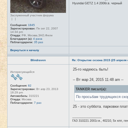
Hyundai GETZ 1.4 2006г.в. черный
Заслуженный участник форума
Сообщения:
1845
Зарегистрирован:
Пн окт 22, 2007
14:34 pm
Откуда:
РФ, Москва,ЗАО,Фили
Благодарил (а):
4 раза
Поблагодарили:
35 раз
Вернуться к началу
Blindraven
Re: Открытие сезона 2015 (25 апреля с
25-го надеюсь быть!
Н
Интересующийся
е
в
-- Вт мар 24, 2015 11:48 am --
с
е
Сообщения:
82
т
TANKER писал(а):
Зарегистрирован:
Вт апр 23, 2013
и
18:29 pm
Автомобиль:
310221
По просьбам трудящихся ско
Откуда:
Москва
Поблагодарили:
7 раз
25 - это суббота. парковки пла
_________________
ГАЗ 310221 2001г.в., 40210, 5х кпп, г