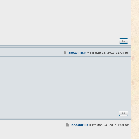
С
Эксцентрик
»
Пн мар 23, 2015 21:08 pm
#5
о
о
б
щ
е
н
и
е
С
Icecoldkilla
»
Вт мар 24, 2015 1:00 am
#6
о
о
б