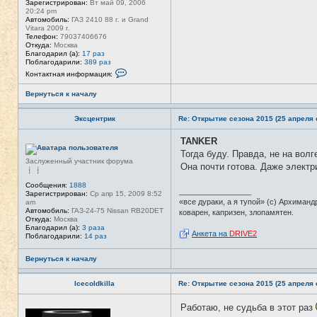
Зарегистрирован:
Вт май 09, 2006
20:24 pm
Автомобиль:
ГАЗ 2410 88 г. и Grand
Vitara 2009 г.
Телефон:
79037406676
Откуда:
Москва
Благодарил (а):
17 раз
Поблагодарили:
389 раз
К
Контактная информация:
о
н
Вернуться к началу
т
а
к
Эксцентрик
Re: Открытие сезона 2015 (25 апреля с
т
н
а
TANKER
Н
я
е
Тогда буду. Правда, не на волг
и
в
Заслуженный участник форума
н
Она почти готова. Даже электр
с
ф
е
о
т
Сообщения:
1888
р
_________________
и
Зарегистрирован:
Ср апр 15, 2009 8:52
м
«все дураки, а я тупой» (с) Архиманд
am
а
Автомобиль:
ГАЗ-24-75 Nissan RB20DET
коварен, капризен, злопамятен.
ц
Откуда:
Москва
и
Благодарил (а):
3 раза
я
Анкета на
DRIVE2
Поблагодарили:
14 раз
п
о
л
Вернуться к началу
ь
з
о
Icecoldkilla
Re: Открытие сезона 2015 (25 апреля с
в
а
Работаю, не судьба в этот раз
Н
т
е
е