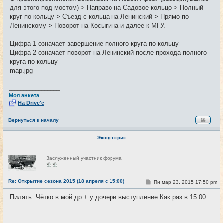
для этого под мостом) > Направо на Садовое кольцо > Полный
круг по кольцу > Съезд с кольца на Ленинский > Прямо по
Ленинскому > Поворот на Косыгина и далее к МГУ.
Цифра 1 означает завершение полного круга по кольцу
Цифра 2 означает поворот на Ленинский после прохода полного
круга по кольцу
map.jpg
_________________
Моя анкета
На Drive'e
Вернуться к началу
Эксцентрик
Н
Заслуженный участник форума
е
в
с
е
Re: Открытие сезона 2015 (18 апреля с 15:00)
С
Пн мар 23, 2015 17:50 pm
#2
т
о
и
о
Пилять. Чётко в мой др + у дочери выступление Как раз в 15.00.
б
щ
е
н