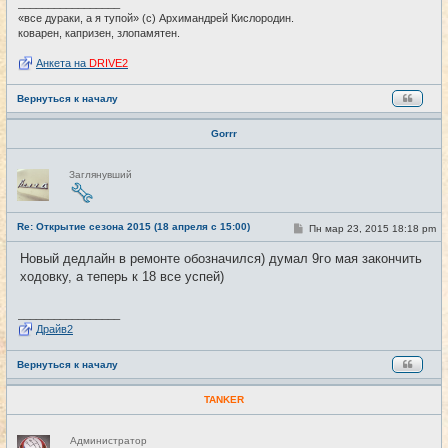
и
_________________
е
«все дураки, а я тупой» (с) Архимандрей Кислородин.
коварен, капризен, злопамятен.
Анкета на
DRIVE2
Вернуться к началу
Gorrr
Н
Заглянувший
е
в
с
е
Re: Открытие сезона 2015 (18 апреля с 15:00)
т
С
Пн мар 23, 2015 18:18 pm
#3
и
о
о
Новый дедлайн в ремонте обозначился) думал 9го мая закончить
б
ходовку, а теперь к 18 все успей)
щ
е
н
и
_________________
е
Драйв2
Вернуться к началу
TANKER
Н
Администратор
е