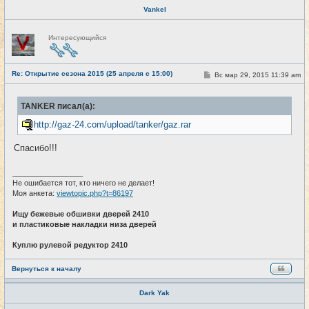
Vankel
Н
Интересующийся
е
в
с
е
Re: Открытие сезона 2015 (25 апреля с 15:00)
т
С
Вс мар 29, 2015 11:39 am
#24
и
о
о
б
TANKER писал(а):
щ
е
http://gaz-24.com/upload/tanker/gaz.rar
н
и
е
Спасибо!!!
_________________
Не ошибается тот, кто ничего не делает!
Моя анкета:
viewtopic.php?t=86197
Ищу бежевые обшивки дверей 2410
и пластиковые накладки низа дверей
Куплю рулевой редуктор 2410
Вернуться к началу
Dark Yak