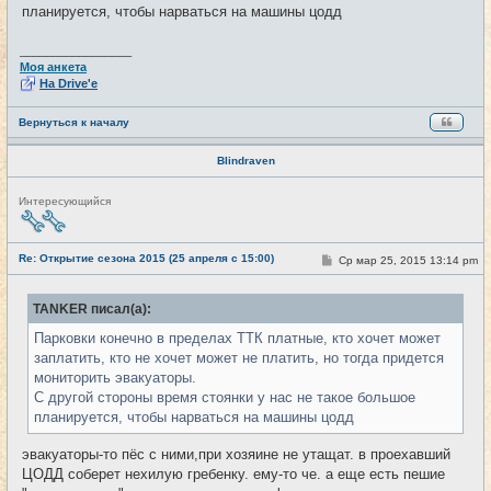
е
планируется, чтобы нарваться на машины цодд
_________________
Моя анкета
На Drive'e
Вернуться к началу
Blindraven
Н
Интересующийся
е
в
с
е
Re: Открытие сезона 2015 (25 апреля с 15:00)
С
Ср мар 25, 2015 13:14 pm
#12
т
о
и
о
б
TANKER писал(а):
щ
е
Парковки конечно в пределах ТТК платные, кто хочет может
н
и
заплатить, кто не хочет может не платить, но тогда придется
е
мониторить эвакуаторы.
С другой стороны время стоянки у нас не такое большое
планируется, чтобы нарваться на машины цодд
эвакуаторы-то пёс с ними,при хозяине не утащат. в проехавший
ЦОДД соберет нехилую гребенку. ему-то че. а еще есть пешие