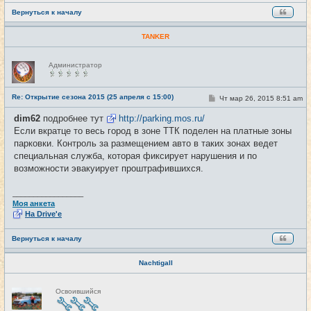
Вернуться к началу
TANKER
Н
Администратор
е
в
с
е
Re: Открытие сезона 2015 (25 апреля с 15:00)
С
Чт мар 26, 2015 8:51 am
#17
т
о
и
о
dim62
подробнее тут
http://parking.mos.ru/
б
Если вкратце то весь город в зоне ТТК поделен на платные зоны
щ
е
парковки. Контроль за размещением авто в таких зонах ведет
н
специальная служба, которая фиксирует нарушения и по
и
е
возможности эвакуирует проштрафившихся.
_________________
Моя анкета
На Drive'e
Вернуться к началу
Nachtigall
Н
Освоившийся
е
в