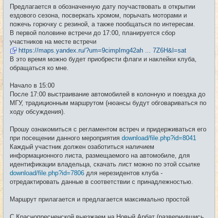
е
Предлагается в обозначенную дату поучаствовать в открытии
н
и
ездового сезона, посверкать хромом, порычать моторами и
е
пожечь горючку с резиной, а также пообщаться по интересам.
В первой половине встречи до 17:00, планируется сбор
участников на месте встречи
https://maps.yandex.ru/?um=9cimpImg42ah ... 7Z6H&l=sat
В это время можно будет приобрести флаги и наклейки клуба,
обращаться ко мне.
Начало в 15:00
После 17:00 выстраивание автомобилей в колонную и поездка до
МГУ, традиционным маршрутом (нюансы будут обговариваться по
ходу обсуждения).
Прошу ознакомиться с регламентом встреч и придерживаться его
при посещении данного мероприятия
download/file.php?id=8041
Каждый участник должен озаботиться наличием
информационного листа, размещаемого на автомобиле, для
идентификации владельца, скачать лист можно по этой ссылке
download/file.php?id=7806
для нерезидентов клуба -
отредактировать данные в соответствии с принадлежностью.
Маршрут прилагается и предлагается максимально простой
С Краснопресненской выезжаем на Новый Арбат (развернувшись