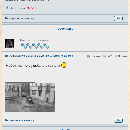
Анкета на
DRIVE2
Вернуться к началу
Icecoldkilla
Н
Волговод со стажем
е
в
с
е
Re: Открытие сезона 2015 (25 апреля с 15:00)
т
С
Вт мар 24, 2015 1:00 am
#6
и
о
о
Работаю, не судьба в этот раз
б
щ
е
н
и
_________________
е
Вернуться к началу