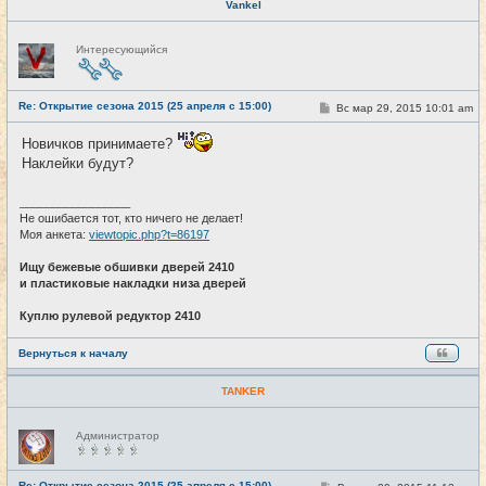
Vankel
Н
Интересующийся
е
в
с
е
Re: Открытие сезона 2015 (25 апреля с 15:00)
т
С
Вс мар 29, 2015 10:01 am
#20
и
о
о
Новичков принимаете?
б
щ
Наклейки будут?
е
н
и
_________________
е
Не ошибается тот, кто ничего не делает!
Моя анкета:
viewtopic.php?t=86197
Ищу бежевые обшивки дверей 2410
и пластиковые накладки низа дверей
Куплю рулевой редуктор 2410
Вернуться к началу
TANKER
Н
Администратор
е
в
с
е
Re: Открытие сезона 2015 (25 апреля с 15:00)