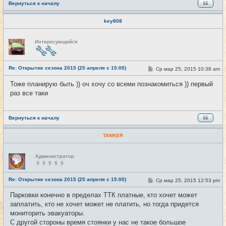
Вернуться к началу
key808
Н
Интересующийся
е
в
с
е
Re: Открытие сезона 2015 (25 апреля с 15:00)
т
С
Ср мар 25, 2015 10:38 am
#10
и
о
о
Тоже планирую быть )) оч хочу со всеми познакомиться )) первый
б
раз все таки
щ
е
н
и
е
Вернуться к началу
TANKER
Н
Администратор
е
в
с
е
Re: Открытие сезона 2015 (25 апреля с 15:00)
С
Ср мар 25, 2015 12:53 pm
#11
т
о
и
о
Парковки конечно в пределах ТТК платные, кто хочет может
б
заплатить, кто не хочет может не платить, но тогда придется
щ
е
мониторить эвакуаторы.
н
С другой стороны время стоянки у нас не такое большое
и