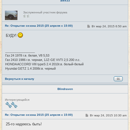
alex33
Н
Заслуженный участник форума
е
в
с
е
Re: Открытие сезона 2015 (25 апреля с 15:00)
С
Вт мар 24, 2015 6:50 am
#7
т
о
и
о
БУДУ!
б
щ
е
н
и
_________________
е
Газ 24 1978 г.в. белая, V8 5,53
Газ 2410 1986 г.в. черная, 1JZ-GE VVTI 2,5 200 л.с.
HONDA ACCORD VIII typeS 2.4 2010г.в. белый-белый
Hyundai GETZ 1.4 2006г.в. черный
Вернуться к началу
Blindraven
Н
Интересующийся
е
в
с
е
Re: Открытие сезона 2015 (25 апреля с 15:00)
С
Вт мар 24, 2015 10:30 am
#8
т
о
и
о
25-го надеюсь быть!
б
щ