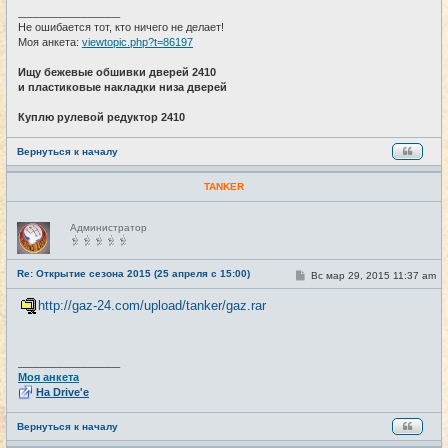
_________________
Не ошибается тот, кто ничего не делает!
Моя анкета:
viewtopic.php?t=86197
Ищу бежевые обшивки дверей 2410
и пластиковые накладки низа дверей
Куплю рулевой редуктор 2410
Вернуться к началу
TANKER
Н
Администратор
е
в
с
е
Re: Открытие сезона 2015 (25 апреля с 15:00)
С
Вс мар 29, 2015 11:37 am
#23
т
о
и
о
http://gaz-24.com/upload/tanker/gaz.rar
б
щ
е
н
и
_________________
е
Моя анкета
На Drive'e
Вернуться к началу