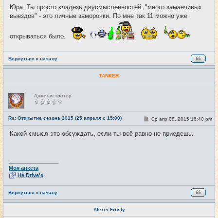
о
Юра, Ты просто кладезь двусмысленностей. "много заманчивых
б
выездов" - это личные заморочки. По мне так 11 можно уже
щ
е
н
и
открываться было.
е
Вернуться к началу
TANKER
Н
Администратор
е
в
с
е
Re: Открытие сезона 2015 (25 апреля с 15:00)
С
Ср апр 08, 2015 16:40 pm
#29
т
о
и
о
Какой смысл это обсуждать, если ты всё равно не приедешь.
б
щ
е
н
и
_________________
е
Моя анкета
На Drive'e
Вернуться к началу
Alexei Frosty