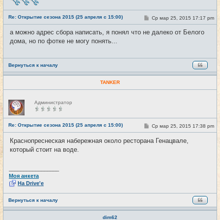
в
с
е
Re: Открытие сезона 2015 (25 апреля с 15:00)
С
Ср мар 25, 2015 17:17 pm
#13
т
о
и
о
а можно адрес сбора написать, я понял что не далеко от Белого
б
дома, но по фотке не могу понять...
щ
е
н
и
е
Вернуться к началу
TANKER
Н
Администратор
е
в
с
е
Re: Открытие сезона 2015 (25 апреля с 15:00)
С
Ср мар 25, 2015 17:38 pm
#14
т
о
и
о
Краснопреснеская набережная около ресторана Генацвале,
б
который стоит на воде.
щ
е
н
и
_________________
е
Моя анкета
На Drive'e
Вернуться к началу
dim62