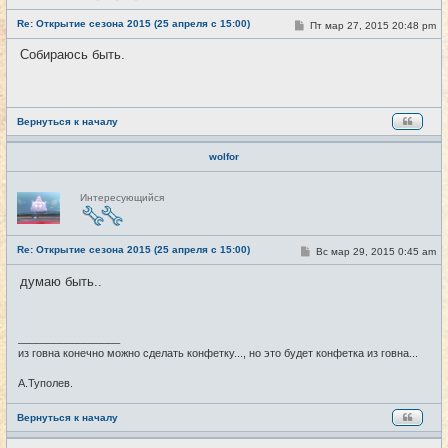
с
е
Re: Открытие сезона 2015 (25 апреля с 15:00)
т
С
Пт мар 27, 2015 20:48 pm
#18
и
о
о
Собираюсь быть.
б
щ
е
н
и
е
Вернуться к началу
wolfor
Н
Интересующийся
е
в
с
е
Re: Открытие сезона 2015 (25 апреля с 15:00)
т
С
Вс мар 29, 2015 0:45 am
#19
и
о
о
думаю быть..
б
щ
е
н
и
_________________
е
из говна конечно можно сделать конфетку..., но это будет конфетка из говна...
А.Туполев.
Вернуться к началу