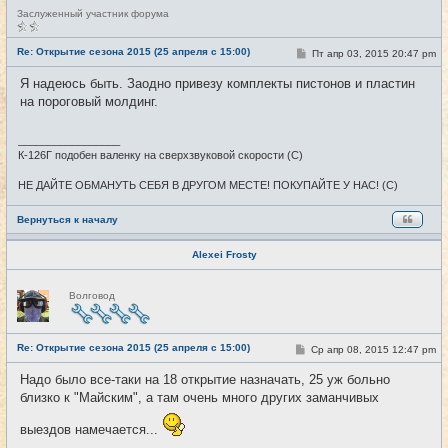
Н
Заслуженный участник форума
е
в
с
Re: Открытие сезона 2015 (25 апреля с 15:00)
С
Пт апр 03, 2015 20:47 pm
#25
е
о
т
о
Я надеюсь быть. Заодно привезу комплекты пистонов и пластин
и
б
на пороговый молдинг.
щ
е
н
и
_________________
е
К-126Г подобен валенку на сверхзвуковой скорости (С)
НЕ ДАЙТЕ ОБМАНУТЬ СЕБЯ В ДРУГОМ МЕСТЕ! ПОКУПАЙТЕ У НАС! (С)
Вернуться к началу
Alexei Frosty
Н
Волговод
е
в
с
е
Re: Открытие сезона 2015 (25 апреля с 15:00)
т
С
Ср апр 08, 2015 12:47 pm
#26
и
о
о
Надо было все-таки на 18 открытие назначать, 25 уж больно
б
близко к "Майским", а там очень много других заманчивых
щ
е
н
выездов намечается...
и
е