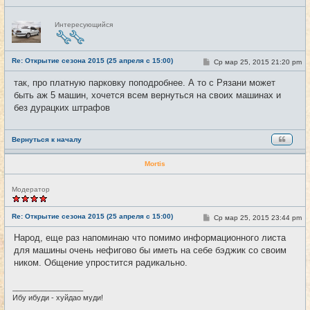
Н
Интересующийся
е
в
с
е
Re: Открытие сезона 2015 (25 апреля с 15:00)
т
С
Ср мар 25, 2015 21:20 pm
#15
и
о
о
так, про платную парковку поподробнее. А то с Рязани может
б
быть аж 5 машин, хочется всем вернуться на своих машинах и
щ
е
без дурацких штрафов
н
и
е
Вернуться к началу
Mortis
Н
Модератор
е
в
с
Re: Открытие сезона 2015 (25 апреля с 15:00)
С
Ср мар 25, 2015 23:44 pm
#16
е
о
т
о
Народ, еще раз напоминаю что помимо информационного листа
и
б
для машины очень нефигово бы иметь на себе бэджик со своим
щ
е
ником. Общение упростится радикально.
н
и
е
_________________
Ибу ибуди - хуйдао муди!