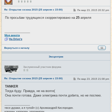
в
с
е
Re: Открытие сезона 2015 (25 апреля с 15:00)
С
Пн мар 23, 2015 20:32 pm
#4
т
о
и
о
По просьбам трудящихся скорректировано на
25
апреля
б
щ
е
н
и
_________________
е
Моя анкета
На Drive'e
Вернуться к началу
Эксцентрик
Н
Заслуженный участник форума
е
в
с
е
Re: Открытие сезона 2015 (25 апреля с 15:00)
С
Пн мар 23, 2015 21:08 pm
#5
т
о
и
о
TANKER
б
Тогда буду. Правда, не на волге(
щ
е
Она почти готова. Даже электрика почти добита, но не поспею.
н
и
е
_________________
«все дураки, а я тупой» (с) Архимандрей Кислородин.
коварен, капризен, злопамятен.