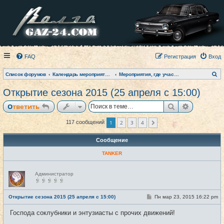
FAQ
Регистрация
Вход
П
Список форумов
Календарь мероприятий на текущий год
Мероприятия, где участвовал клуб (фото-архив)
о
и
Открытие сезона 2015 (25 апреля с 15:00)
с
к
Поиск
Расширен
Ответить
1
2
3
4
117 сообщений
След.
Сообщение
TANKER
Н
Администратор
е
в
с
е
С
Открытие сезона 2015 (25 апреля с 15:00)
Пн мар 23, 2015 16:22 pm
#1
т
о
и
о
Господа соклубники и энтузиасты с прочих движений!
б
щ