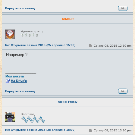
Вернуться к началу
TANKER
Н
Администратор
е
в
с
е
Re: Открытие сезона 2015 (25 апреля с 15:00)
С
Ср апр 08, 2015 12:59 pm
#27
т
о
и
о
Например ?
б
щ
е
н
и
_________________
е
Моя анкета
На Drive'e
Вернуться к началу
Alexei Frosty
Н
Волговод
е
в
с
е
Re: Открытие сезона 2015 (25 апреля с 15:00)
т
С
Ср апр 08, 2015 13:36 pm
#28
и
о