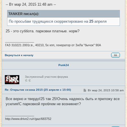
е
-- Вт мар 24, 2015 11:48 am --
н
и
е
TANKER писал(а):
По просьбам трудящихся скорректировано на
25
апреля
25 - это суббота. парковки платные. норм?
_________________
ГАЗ 310221 2001г.в., 40210, 5х кпп, генератор от ЗиЛа "бычок" 90А
Вернуться к началу
Punk24
Н
Заслуженный участник форума
е
в
с
е
Re: Открытие сезона 2015 (25 апреля с 15:00)
С
Вт мар 24, 2015 10:58 am
#9
т
о
и
о
Все верно и твердо!25 так 25!Очень надеюсь быть и приложу все
б
усилия!С парковкой проблем не возникнет?
щ
е
н
и
_________________
е
http://www.drive2.ru/r/gaz/683752