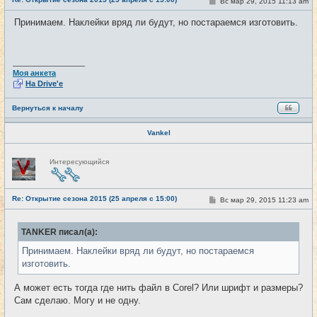
С
Вс мар 29, 2015 11:13 am
#21
т
о
и
о
Принимаем. Наклейки вряд ли будут, но постараемся изготовить.
б
щ
е
н
и
_________________
е
Моя анкета
На Drive'e
Вернуться к началу
Vankel
Н
Интересующийся
е
в
с
е
Re: Открытие сезона 2015 (25 апреля с 15:00)
т
С
Вс мар 29, 2015 11:23 am
#22
и
о
о
б
TANKER писал(а):
щ
е
Принимаем. Наклейки вряд ли будут, но постараемся
н
и
изготовить.
е
А может есть тогда где нить файл в Corel? Или шрифт и размеры?
Сам сделаю. Могу и не одну.