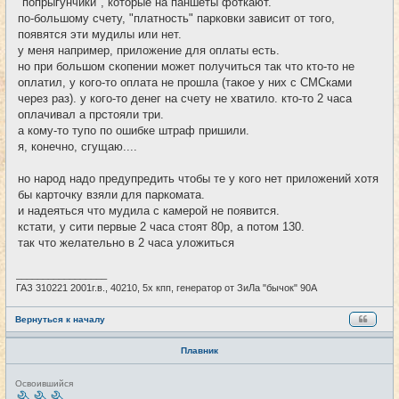
"попрыгунчики", которые на паншеты фоткают.
по-большому счету, "платность" парковки зависит от того,
появятся эти мудилы или нет.
у меня например, приложение для оплаты есть.
но при большом скопении может получиться так что кто-то не
оплатил, у кого-то оплата не прошла (такое у них с СМСками
через раз). у кого-то денег на счету не хватило. кто-то 2 часа
оплачивал а прстояли три.
а кому-то тупо по ошибке штраф пришили.
я, конечно, сгущаю....
но народ надо предупредить чтобы те у кого нет приложений хотя
бы карточку взяли для паркомата.
и надеяться что мудила с камерой не появится.
кстати, у сити первые 2 часа стоят 80р, а потом 130.
так что желательно в 2 часа уложиться
_________________
ГАЗ 310221 2001г.в., 40210, 5х кпп, генератор от ЗиЛа "бычок" 90А
Вернуться к началу
Плавник
Н
Освоившийся
е