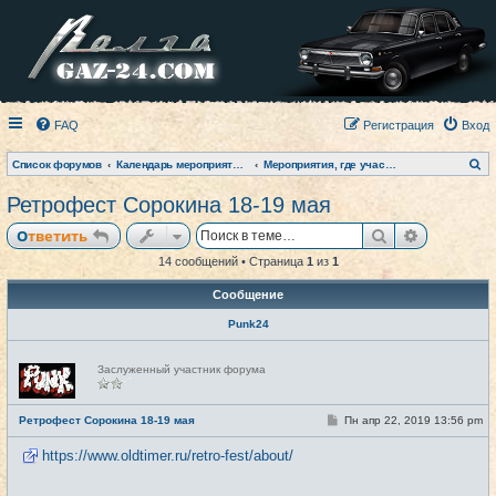
FAQ
Регистрация
Вход
П
Список форумов
Календарь мероприятий на текущий год
Мероприятия, где участвовал клуб (фото-архив)
о
и
Ретрофест Сорокина 18-19 мая
с
к
Поиск
Расширен
Ответить
14 сообщений • Страница
1
из
1
Сообщение
Punk24
Н
Заслуженный участник форума
е
в
с
е
С
Ретрофест Сорокина 18-19 мая
Пн апр 22, 2019 13:56 pm
#1
т
о
и
о
https://www.oldtimer.ru/retro-fest/about/
б
щ
е