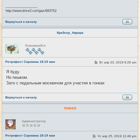
н
и
_________________
е
http://www.drive2.ru/r/gaz/683752
Вернуться к началу
Крейсер_Аврора
Н
Освоившийся
е
в
с
е
Ретрофест Сорокина 18-19 мая
т
С
Вт апр 23, 2019 8:29 am
#2
и
о
о
Я буду.
б
Но пешком.
щ
е
Зато с педальным москвичом для участия в гонках
н
и
е
Вернуться к началу
TANKER
Н
Администратор
е
в
с
е
Ретрофест Сорокина 18-19 мая
С
Чт апр 25, 2019 12:48 pm
#3
т
о