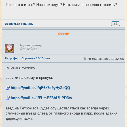
о
Так чего в итоге? Нас там ждут? Есть смысл пепелац готовить?
б
щ
е
н
и
е
Вернуться к началу
TANKER
Н
Администратор
е
в
с
е
Ретрофест Сорокина 18-19 мая
С
Чт май 16, 2019 13:32 pm
#11
т
о
и
о
готовить конечно
б
щ
е
ссылки на схему и пропуск
н
и
е
https://yadi.sk/i/qF6z7d9yHyZeQQ
https://yadi.sk/i/FLmEF3AI3LPDDw
аезд на РетроФест будет осуществляться как всегда через
служебный въезд слева от главного входа в парк, после здания
дирекции парка.