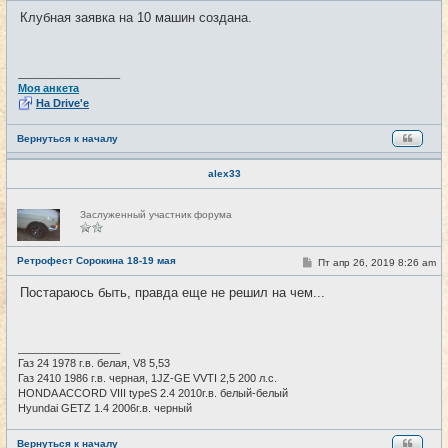
и
о
Клубная заявка на 10 машин создана.
б
щ
е
н
и
_________________
е
Моя анкета
На Drive'e
Вернуться к началу
alex33
Н
Заслуженный участник форума
е
в
с
е
Ретрофест Сорокина 18-19 мая
С
Пт апр 26, 2019 8:26 am
#4
т
о
и
о
Постараюсь быть, правда еще не решил на чем...
б
щ
е
н
и
_________________
е
Газ 24 1978 г.в. белая, V8 5,53
Газ 2410 1986 г.в. черная, 1JZ-GE VVTI 2,5 200 л.с.
HONDA ACCORD VIII typeS 2.4 2010г.в. белый-белый
Hyundai GETZ 1.4 2006г.в. черный
Вернуться к началу