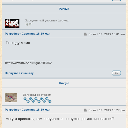
Punk24
Н
Заслуженный участник форума
е
в
с
е
Ретрофест Сорокина 18-19 мая
С
Вт май 14, 2019 10:01 am
#5
т
о
и
о
По ходу мимо
б
щ
е
н
и
_________________
е
http://www.drive2.ru/r/gaz/683752
Вернуться к началу
Giorgio
Н
Волговод со стажем
е
в
с
е
Ретрофест Сорокина 18-19 мая
т
С
Вт май 14, 2019 15:27 pm
#6
и
о
о
могу я приехать, там получается не нужно регистрироваться?
б
щ
е