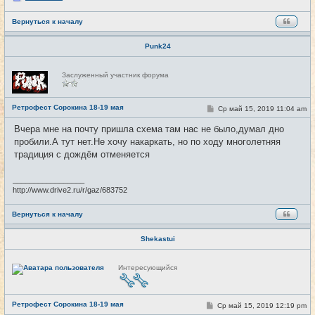
Вернуться к началу
Punk24
Н
Заслуженный участник форума
е
в
с
е
Ретрофест Сорокина 18-19 мая
С
Ср май 15, 2019 11:04 am
#9
т
о
и
о
Вчера мне на почту пришла схема там нас не было,думал дно
б
пробили.А тут нет.Не хочу накаркать, но по ходу многолетняя
щ
е
традиция с дождём отменяется
н
и
е
_________________
http://www.drive2.ru/r/gaz/683752
Вернуться к началу
Shekastui
Н
Интересующийся
е
в
с
е
Ретрофест Сорокина 18-19 мая
т
С
Ср май 15, 2019 12:19 pm
#10
и
о