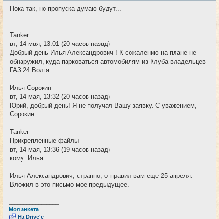
и
о
Пока так, но пропуска думаю будут...
б
щ
е
н
Tanker
и
е
вт, 14 мая, 13:01 (20 часов назад)
Добрый день Илья Александрович ! К сожалению на плане не
обнаружил, куда парковаться автомобилям из Клуба владельцев
ГАЗ 24 Волга.
Илья Сорокин
вт, 14 мая, 13:32 (20 часов назад)
Юрий, добрый день! Я не получал Вашу заявку. С уважением,
Сорокин
Tanker
Прикрепленные файлы
вт, 14 мая, 13:36 (19 часов назад)
кому: Илья
Илья Александрович, странно, отправил вам еще 25 апреля.
Вложил в это письмо мое предыдущее.
_________________
Моя анкета
На Drive'e