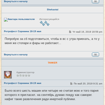
Вернуться к началу
Shekastui
Н
Интересующийся
е
в
с
е
Ретрофест Сорокина 18-19 мая
т
С
Чт май 16, 2019 18:59 pm
#12
и
о
о
Попробую за сб подготовиться, чтобы в вс с утра приехать, а то у
б
меня же стопари и фары не работают...
щ
е
н
и
е
Вернуться к началу
TANKER
Н
Администратор
е
в
с
е
Ретрофест Сорокина 18-19 мая
С
Пн май 20, 2019 9:31 am
#13
т
о
и
о
Было всего шесть машин или четыре не считая мою и того парня
б
которого я пригласил. на сентябрь думаю поеду как саморег.
щ
е
нафиг такие развлечения ради инертной публики.
н
и