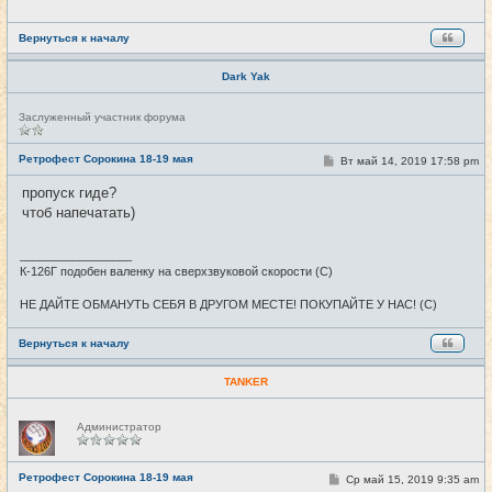
н
и
е
Вернуться к началу
Dark Yak
Н
Заслуженный участник форума
е
в
с
Ретрофест Сорокина 18-19 мая
С
Вт май 14, 2019 17:58 pm
#7
е
о
т
о
пропуск гиде?
и
б
чтоб напечатать)
щ
е
н
и
_________________
е
К-126Г подобен валенку на сверхзвуковой скорости (С)
НЕ ДАЙТЕ ОБМАНУТЬ СЕБЯ В ДРУГОМ МЕСТЕ! ПОКУПАЙТЕ У НАС! (С)
Вернуться к началу
TANKER
Н
Администратор
е
в
с
е
Ретрофест Сорокина 18-19 мая
С
Ср май 15, 2019 9:35 am
#8
т
о