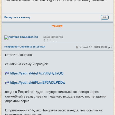
Так чего в итоге? Нас там ждут? Есть смысл пепелац готовить?
б
щ
е
н
и
е
Вернуться к началу
TANKER
Н
Администратор
е
в
с
Ретрофест Сорокина 18-19 мая
С
Чт май 16, 2019 13:32 pm
#11
е
о
т
о
и
готовить конечно
б
щ
е
ссылки на схему и пропуск
н
и
е
https://yadi.sk/i/qF6z7d9yHyZeQQ
https://yadi.sk/i/FLmEF3AI3LPDDw
аезд на РетроФест будет осуществляться как всегда через
служебный въезд слева от главного входа в парк, после здания
дирекции парка.
В приложении - ЯндексПанорама этого въезда, вот ссылка на
координаты этой точки: