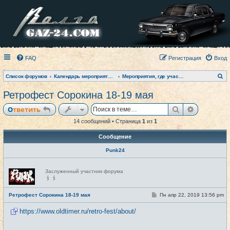
FAQ
Регистрация
Вход
П
Список форумов
Календарь мероприятий на текущий год
Мероприятия, где участвовал клуб (фото-архив)
о
и
Ретрофест Сорокина 18-19 мая
с
к
Поиск
Расширен
Ответить
14 сообщений • Страница
1
из
1
Сообщение
Punk24
Н
Заслуженный участник форума
е
в
с
е
С
Ретрофест Сорокина 18-19 мая
Пн апр 22, 2019 13:56 pm
#1
т
о
и
о
https://www.oldtimer.ru/retro-fest/about/
б
щ
е