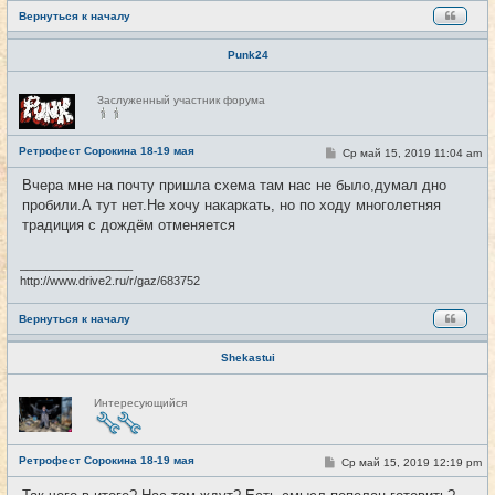
Вернуться к началу
Punk24
Н
Заслуженный участник форума
е
в
с
е
Ретрофест Сорокина 18-19 мая
С
Ср май 15, 2019 11:04 am
#9
т
о
и
о
Вчера мне на почту пришла схема там нас не было,думал дно
б
пробили.А тут нет.Не хочу накаркать, но по ходу многолетняя
щ
е
традиция с дождём отменяется
н
и
е
_________________
http://www.drive2.ru/r/gaz/683752
Вернуться к началу
Shekastui
Н
Интересующийся
е
в
с
е
Ретрофест Сорокина 18-19 мая
т
С
Ср май 15, 2019 12:19 pm
#10
и
о
о