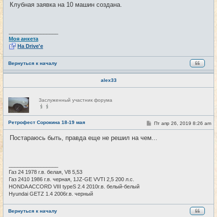
о
и
Клубная заявка на 10 машин создана.
б
щ
е
н
и
_________________
е
Моя анкета
На Drive'e
Вернуться к началу
alex33
Н
Заслуженный участник форума
е
в
с
е
Ретрофест Сорокина 18-19 мая
С
Пт апр 26, 2019 8:26 am
#4
т
о
и
о
Постараюсь быть, правда еще не решил на чем...
б
щ
е
н
и
_________________
е
Газ 24 1978 г.в. белая, V8 5,53
Газ 2410 1986 г.в. черная, 1JZ-GE VVTI 2,5 200 л.с.
HONDA ACCORD VIII typeS 2.4 2010г.в. белый-белый
Hyundai GETZ 1.4 2006г.в. черный
Вернуться к началу