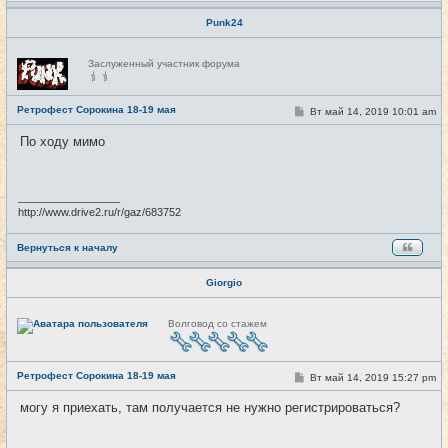
Punk24
Н
Заслуженный участник форума
е
в
с
е
Ретрофест Сорокина 18-19 мая
С
Вт май 14, 2019 10:01 am
#5
т
о
и
о
По ходу мимо
б
щ
е
н
и
_________________
е
http://www.drive2.ru/r/gaz/683752
Вернуться к началу
Giorgio
Н
Волговод со стажем
е
в
с
е
Ретрофест Сорокина 18-19 мая
т
С
Вт май 14, 2019 15:27 pm
#6
и
о
о
могу я приехать, там получается не нужно регистрироваться?
б
щ
е