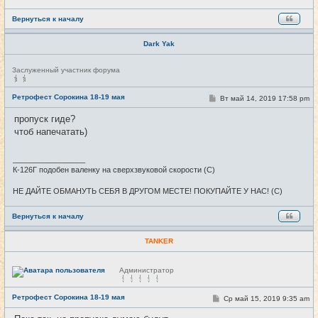
н
и
е
Вернуться к началу
Dark Yak
Н
Заслуженный участник форума
е
в
с
Ретрофест Сорокина 18-19 мая
С
Вт май 14, 2019 17:58 pm
#7
е
о
т
о
пропуск гиде?
и
б
чтоб напечатать)
щ
е
н
и
_________________
е
К-126Г подобен валенку на сверхзвуковой скорости (С)
НЕ ДАЙТЕ ОБМАНУТЬ СЕБЯ В ДРУГОМ МЕСТЕ! ПОКУПАЙТЕ У НАС! (С)
Вернуться к началу
TANKER
Н
Администратор
е
в
с
Ретрофест Сорокина 18-19 мая
С
Ср май 15, 2019 9:35 am
#8
е
о
т
о
и