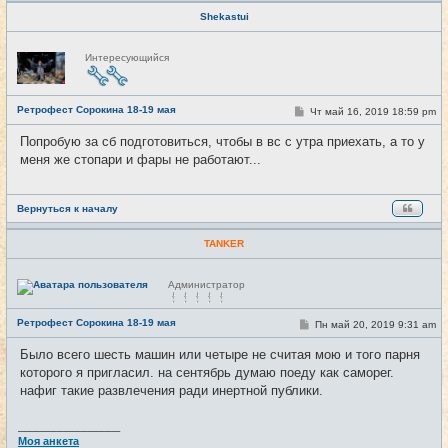
Shekastui
Н
Интересующийся
е
в
с
е
Ретрофест Сорокина 18-19 мая
т
С
Чт май 16, 2019 18:59 pm
#12
и
о
о
Попробую за сб подготовиться, чтобы в вс с утра приехать, а то у
б
меня же стопари и фары не работают...
щ
е
н
и
е
Вернуться к началу
TANKER
Н
Администратор
е
в
с
Ретрофест Сорокина 18-19 мая
С
Пн май 20, 2019 9:31 am
#13
е
о
т
о
и
Было всего шесть машин или четыре не считая мою и того парня
б
которого я пригласил. на сентябрь думаю поеду как саморег.
щ
е
нафиг такие развлечения ради инертной публики.
н
и
е
_________________
Моя анкета