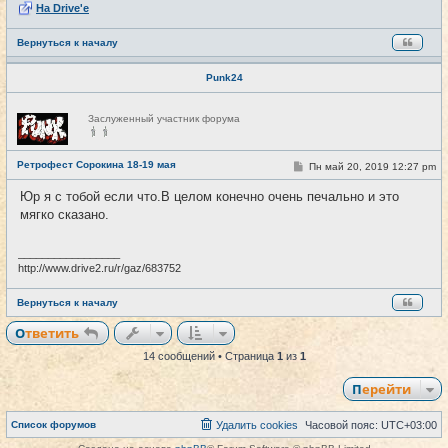
На Drive'e
Вернуться к началу
Punk24
Н
Заслуженный участник форума
е
в
с
е
Ретрофест Сорокина 18-19 мая
С
Пн май 20, 2019 12:27 pm
#14
т
о
и
о
Юр я с тобой если что.В целом конечно очень печально и это
б
мягко сказано.
щ
е
н
и
_________________
е
http://www.drive2.ru/r/gaz/683752
Вернуться к началу
Ответить
14 сообщений • Страница
1
из
1
Перейти
Список форумов
Удалить cookies
Часовой пояс:
UTC+03:00