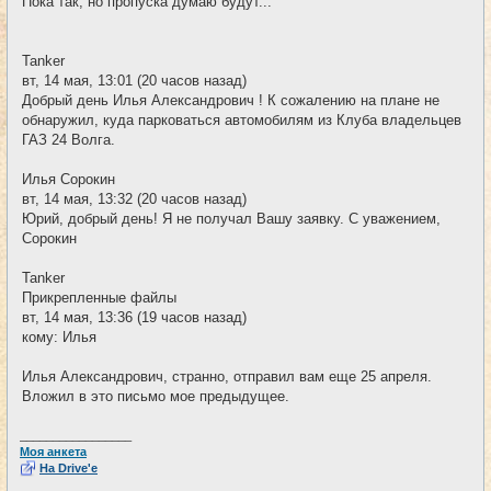
Пока так, но пропуска думаю будут...
б
щ
е
н
Tanker
и
е
вт, 14 мая, 13:01 (20 часов назад)
Добрый день Илья Александрович ! К сожалению на плане не
обнаружил, куда парковаться автомобилям из Клуба владельцев
ГАЗ 24 Волга.
Илья Сорокин
вт, 14 мая, 13:32 (20 часов назад)
Юрий, добрый день! Я не получал Вашу заявку. С уважением,
Сорокин
Tanker
Прикрепленные файлы
вт, 14 мая, 13:36 (19 часов назад)
кому: Илья
Илья Александрович, странно, отправил вам еще 25 апреля.
Вложил в это письмо мое предыдущее.
_________________
Моя анкета
На Drive'e