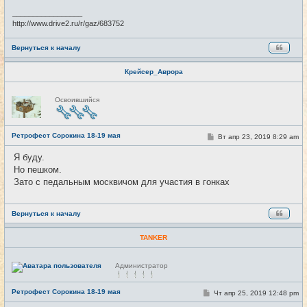
н
и
_________________
е
http://www.drive2.ru/r/gaz/683752
Вернуться к началу
Крейсер_Аврора
Н
Освоившийся
е
в
с
е
Ретрофест Сорокина 18-19 мая
т
С
Вт апр 23, 2019 8:29 am
#2
и
о
о
Я буду.
б
Но пешком.
щ
е
Зато с педальным москвичом для участия в гонках
н
и
е
Вернуться к началу
TANKER
Н
Администратор
е
в
с
Ретрофест Сорокина 18-19 мая
С
Чт апр 25, 2019 12:48 pm
#3
е
о
т