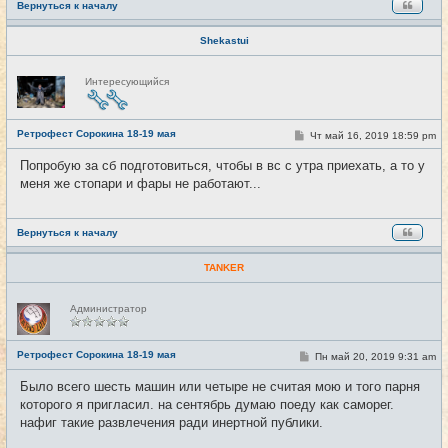
Вернуться к началу
Shekastui
Н
Интересующийся
е
в
с
е
Ретрофест Сорокина 18-19 мая
т
С
Чт май 16, 2019 18:59 pm
#12
и
о
о
Попробую за сб подготовиться, чтобы в вс с утра приехать, а то у
б
меня же стопари и фары не работают...
щ
е
н
и
е
Вернуться к началу
TANKER
Н
Администратор
е
в
с
е
Ретрофест Сорокина 18-19 мая
С
Пн май 20, 2019 9:31 am
#13
т
о
и
о
Было всего шесть машин или четыре не считая мою и того парня
б
которого я пригласил. на сентябрь думаю поеду как саморег.
щ
е
нафиг такие развлечения ради инертной публики.
н
и