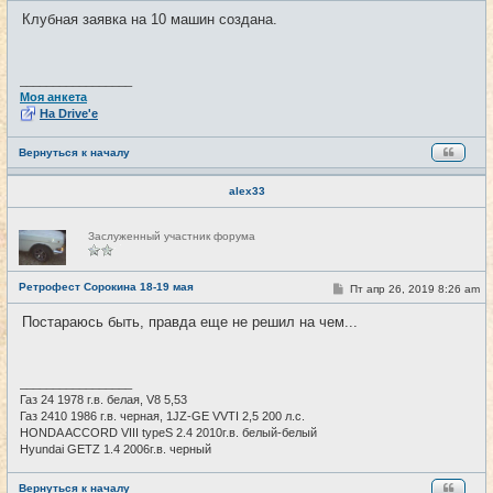
и
о
Клубная заявка на 10 машин создана.
б
щ
е
н
и
_________________
е
Моя анкета
На Drive'e
Вернуться к началу
alex33
Н
Заслуженный участник форума
е
в
с
е
Ретрофест Сорокина 18-19 мая
С
Пт апр 26, 2019 8:26 am
#4
т
о
и
о
Постараюсь быть, правда еще не решил на чем...
б
щ
е
н
и
_________________
е
Газ 24 1978 г.в. белая, V8 5,53
Газ 2410 1986 г.в. черная, 1JZ-GE VVTI 2,5 200 л.с.
HONDA ACCORD VIII typeS 2.4 2010г.в. белый-белый
Hyundai GETZ 1.4 2006г.в. черный
Вернуться к началу