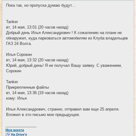
и
о
Пока так, но пропуска думаю будут...
б
щ
е
н
Tanker
и
е
вт, 14 мая, 13:01 (20 часов назад)
Добрый день Илья Александрович ! К сожалению на плане не
обнаружил, куда парковаться автомобилям из Клуба владельцев
ГАЗ 24 Волга.
Илья Сорокин
вт, 14 мая, 13:32 (20 часов назад)
Юрий, добрый день! Я не получал Вашу заявку. С уважением,
Сорокин
Tanker
Прикрепленные файлы
вт, 14 мая, 13:36 (19 часов назад)
кому: Илья
Илья Александрович, странно, отправил вам еще 25 апреля.
Вложил в это письмо мое предыдущее.
_________________
Моя анкета
На Drive'e