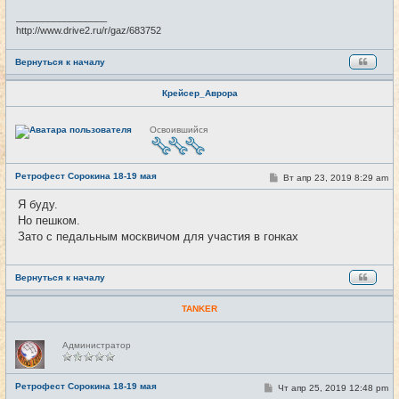
н
и
_________________
е
http://www.drive2.ru/r/gaz/683752
Вернуться к началу
Крейсер_Аврора
Н
Освоившийся
е
в
с
е
Ретрофест Сорокина 18-19 мая
т
С
Вт апр 23, 2019 8:29 am
#2
и
о
о
Я буду.
б
Но пешком.
щ
е
Зато с педальным москвичом для участия в гонках
н
и
е
Вернуться к началу
TANKER
Н
Администратор
е
в
с
е
Ретрофест Сорокина 18-19 мая
С
Чт апр 25, 2019 12:48 pm
#3
т
о