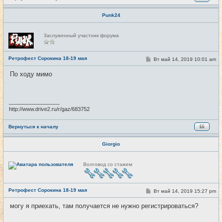
Punk24
Н
Заслуженный участник форума
е
в
с
е
Ретрофест Сорокина 18-19 мая
С
Вт май 14, 2019 10:01 am
#5
т
о
и
о
По ходу мимо
б
щ
е
н
и
_________________
е
http://www.drive2.ru/r/gaz/683752
Вернуться к началу
Giorgio
Н
Волговод со стажем
е
в
с
е
Ретрофест Сорокина 18-19 мая
т
С
Вт май 14, 2019 15:27 pm
#6
и
о
о
могу я приехать, там получается не нужно регистрироваться?
б
щ
е