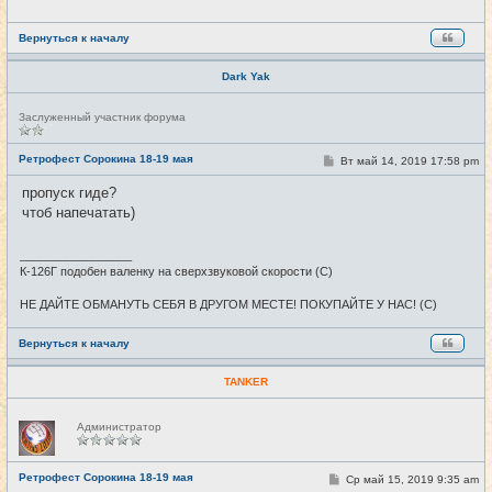
н
и
е
Вернуться к началу
Dark Yak
Н
Заслуженный участник форума
е
в
с
Ретрофест Сорокина 18-19 мая
С
Вт май 14, 2019 17:58 pm
#7
е
о
т
о
пропуск гиде?
и
б
чтоб напечатать)
щ
е
н
и
_________________
е
К-126Г подобен валенку на сверхзвуковой скорости (С)
НЕ ДАЙТЕ ОБМАНУТЬ СЕБЯ В ДРУГОМ МЕСТЕ! ПОКУПАЙТЕ У НАС! (С)
Вернуться к началу
TANKER
Н
Администратор
е
в
с
е
Ретрофест Сорокина 18-19 мая
С
Ср май 15, 2019 9:35 am
#8
т
о