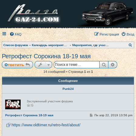
FAQ
Регистрация
Вход
П
Список форумов
Календарь мероприятий на текущий год
Мероприятия, где участвовал клуб (фото-архив)
о
и
Ретрофест Сорокина 18-19 мая
с
к
Поиск
Расширен
Ответить
14 сообщений • Страница
1
из
1
Сообщение
Punk24
Н
Заслуженный участник форума
е
в
с
е
С
Ретрофест Сорокина 18-19 мая
Пн апр 22, 2019 13:56 pm
#1
т
о
и
о
https://www.oldtimer.ru/retro-fest/about/
б
щ
е