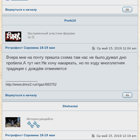
Вернуться к началу
Punk24
Н
Заслуженный участник форума
е
в
с
е
Ретрофест Сорокина 18-19 мая
С
Ср май 15, 2019 11:04 am
#9
т
о
и
о
Вчера мне на почту пришла схема там нас не было,думал дно
б
пробили.А тут нет.Не хочу накаркать, но по ходу многолетняя
щ
е
традиция с дождём отменяется
н
и
е
_________________
http://www.drive2.ru/r/gaz/683752
Вернуться к началу
Shekastui
Н
Интересующийся
е
в
с
е
Ретрофест Сорокина 18-19 мая
т
С
Ср май 15, 2019 12:19 pm
#10
и
о