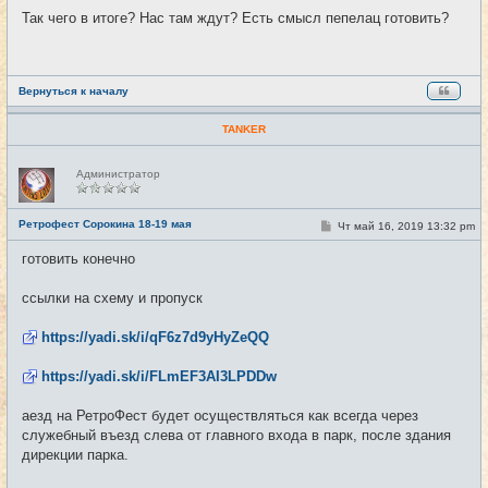
о
Так чего в итоге? Нас там ждут? Есть смысл пепелац готовить?
б
щ
е
н
и
е
Вернуться к началу
TANKER
Н
Администратор
е
в
с
е
Ретрофест Сорокина 18-19 мая
С
Чт май 16, 2019 13:32 pm
#11
т
о
и
о
готовить конечно
б
щ
е
ссылки на схему и пропуск
н
и
е
https://yadi.sk/i/qF6z7d9yHyZeQQ
https://yadi.sk/i/FLmEF3AI3LPDDw
аезд на РетроФест будет осуществляться как всегда через
служебный въезд слева от главного входа в парк, после здания
дирекции парка.