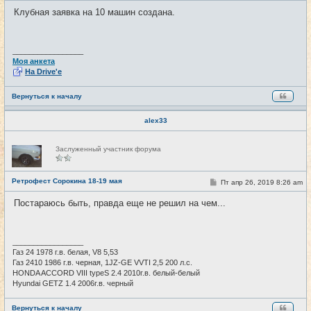
и
о
Клубная заявка на 10 машин создана.
б
щ
е
н
и
_________________
е
Моя анкета
На Drive'e
Вернуться к началу
alex33
Н
Заслуженный участник форума
е
в
с
е
Ретрофест Сорокина 18-19 мая
С
Пт апр 26, 2019 8:26 am
#4
т
о
и
о
Постараюсь быть, правда еще не решил на чем...
б
щ
е
н
и
_________________
е
Газ 24 1978 г.в. белая, V8 5,53
Газ 2410 1986 г.в. черная, 1JZ-GE VVTI 2,5 200 л.с.
HONDA ACCORD VIII typeS 2.4 2010г.в. белый-белый
Hyundai GETZ 1.4 2006г.в. черный
Вернуться к началу