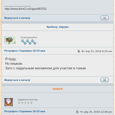
н
и
_________________
е
http://www.drive2.ru/r/gaz/683752
Вернуться к началу
Крейсер_Аврора
Н
Освоившийся
е
в
с
е
Ретрофест Сорокина 18-19 мая
т
С
Вт апр 23, 2019 8:29 am
#2
и
о
о
Я буду.
б
Но пешком.
щ
е
Зато с педальным москвичом для участия в гонках
н
и
е
Вернуться к началу
TANKER
Н
Администратор
е
в
с
е
Ретрофест Сорокина 18-19 мая
С
Чт апр 25, 2019 12:48 pm
#3
т
о