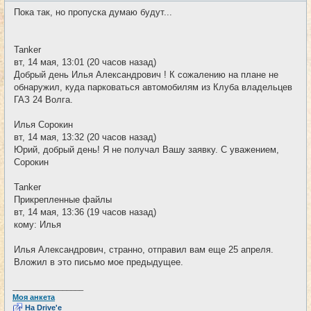
и
о
Пока так, но пропуска думаю будут...
б
щ
е
н
Tanker
и
е
вт, 14 мая, 13:01 (20 часов назад)
Добрый день Илья Александрович ! К сожалению на плане не
обнаружил, куда парковаться автомобилям из Клуба владельцев
ГАЗ 24 Волга.
Илья Сорокин
вт, 14 мая, 13:32 (20 часов назад)
Юрий, добрый день! Я не получал Вашу заявку. С уважением,
Сорокин
Tanker
Прикрепленные файлы
вт, 14 мая, 13:36 (19 часов назад)
кому: Илья
Илья Александрович, странно, отправил вам еще 25 апреля.
Вложил в это письмо мое предыдущее.
_________________
Моя анкета
На Drive'e