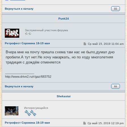
Вернуться к началу
Punk24
Н
Заслуженный участник форума
е
в
с
е
Ретрофест Сорокина 18-19 мая
С
Ср май 15, 2019 11:04 am
#9
т
о
и
о
Вчера мне на почту пришла схема там нас не было,думал дно
б
пробили.А тут нет.Не хочу накаркать, но по ходу многолетняя
щ
е
традиция с дождём отменяется
н
и
е
_________________
http://www.drive2.ru/r/gaz/683752
Вернуться к началу
Shekastui
Н
Интересующийся
е
в
с
е
Ретрофест Сорокина 18-19 мая
т
С
Ср май 15, 2019 12:19 pm
#10
и
о