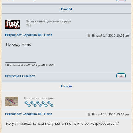
Punk24
Н
Заслуженный участник форума
е
в
с
е
Ретрофест Сорокина 18-19 мая
С
Вт май 14, 2019 10:01 am
#5
т
о
и
о
По ходу мимо
б
щ
е
н
и
_________________
е
http://www.drive2.ru/r/gaz/683752
Вернуться к началу
Giorgio
Н
Волговод со стажем
е
в
с
е
Ретрофест Сорокина 18-19 мая
т
С
Вт май 14, 2019 15:27 pm
#6
и
о
о
могу я приехать, там получается не нужно регистрироваться?
б
щ
е