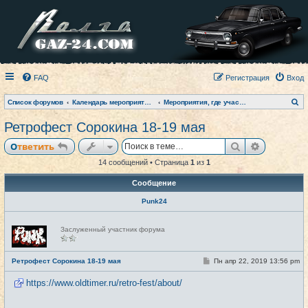
FAQ
Регистрация
Вход
П
Список форумов
Календарь мероприятий на текущий год
Мероприятия, где участвовал клуб (фото-архив)
о
и
Ретрофест Сорокина 18-19 мая
с
к
Поиск
Расширен
Ответить
14 сообщений • Страница
1
из
1
Сообщение
Punk24
Н
Заслуженный участник форума
е
в
с
е
С
Ретрофест Сорокина 18-19 мая
Пн апр 22, 2019 13:56 pm
#1
т
о
и
о
https://www.oldtimer.ru/retro-fest/about/
б
щ
е