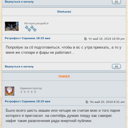
Вернуться к началу
Shekastui
Н
Интересующийся
е
в
с
е
Ретрофест Сорокина 18-19 мая
т
С
Чт май 16, 2019 18:59 pm
#12
и
о
о
Попробую за сб подготовиться, чтобы в вс с утра приехать, а то у
б
меня же стопари и фары не работают...
щ
е
н
и
е
Вернуться к началу
TANKER
Н
Администратор
е
в
с
е
Ретрофест Сорокина 18-19 мая
С
Пн май 20, 2019 9:31 am
#13
т
о
и
о
Было всего шесть машин или четыре не считая мою и того парня
б
которого я пригласил. на сентябрь думаю поеду как саморег.
щ
е
нафиг такие развлечения ради инертной публики.
н
и