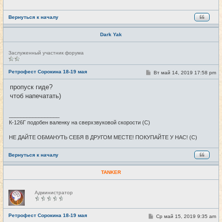
н
и
е
Вернуться к началу
Dark Yak
Н
Заслуженный участник форума
е
в
с
Ретрофест Сорокина 18-19 мая
С
Вт май 14, 2019 17:58 pm
#7
е
о
т
о
пропуск гиде?
и
б
чтоб напечатать)
щ
е
н
и
_________________
е
К-126Г подобен валенку на сверхзвуковой скорости (С)
НЕ ДАЙТЕ ОБМАНУТЬ СЕБЯ В ДРУГОМ МЕСТЕ! ПОКУПАЙТЕ У НАС! (С)
Вернуться к началу
TANKER
Н
Администратор
е
в
с
е
Ретрофест Сорокина 18-19 мая
С
Ср май 15, 2019 9:35 am
#8
т
о