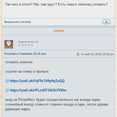
о
Так чего в итоге? Нас там ждут? Есть смысл пепелац готовить?
б
щ
е
н
и
е
Вернуться к началу
TANKER
Н
Администратор
е
в
с
е
Ретрофест Сорокина 18-19 мая
С
Чт май 16, 2019 13:32 pm
#11
т
о
и
о
готовить конечно
б
щ
е
ссылки на схему и пропуск
н
и
е
https://yadi.sk/i/qF6z7d9yHyZeQQ
https://yadi.sk/i/FLmEF3AI3LPDDw
аезд на РетроФест будет осуществляться как всегда через
служебный въезд слева от главного входа в парк, после здания
дирекции парка.