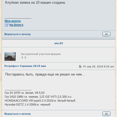
о
Клубная заявка на 10 машин создана.
б
щ
е
н
и
_________________
е
Моя анкета
На Drive'e
Вернуться к началу
alex33
Н
Заслуженный участник форума
е
в
с
е
Ретрофест Сорокина 18-19 мая
С
Пт апр 26, 2019 8:26 am
#4
т
о
и
о
Постараюсь быть, правда еще не решил на чем...
б
щ
е
н
и
_________________
е
Газ 24 1978 г.в. белая, V8 5,53
Газ 2410 1986 г.в. черная, 1JZ-GE VVTI 2,5 200 л.с.
HONDA ACCORD VIII typeS 2.4 2010г.в. белый-белый
Hyundai GETZ 1.4 2006г.в. черный
Вернуться к началу