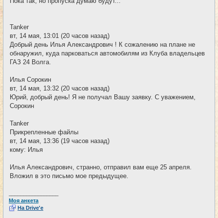
Пока так, но пропуска думаю будут...
б
щ
е
н
Tanker
и
е
вт, 14 мая, 13:01 (20 часов назад)
Добрый день Илья Александрович ! К сожалению на плане не
обнаружил, куда парковаться автомобилям из Клуба владельцев
ГАЗ 24 Волга.
Илья Сорокин
вт, 14 мая, 13:32 (20 часов назад)
Юрий, добрый день! Я не получал Вашу заявку. С уважением,
Сорокин
Tanker
Прикрепленные файлы
вт, 14 мая, 13:36 (19 часов назад)
кому: Илья
Илья Александрович, странно, отправил вам еще 25 апреля.
Вложил в это письмо мое предыдущее.
_________________
Моя анкета
На Drive'e