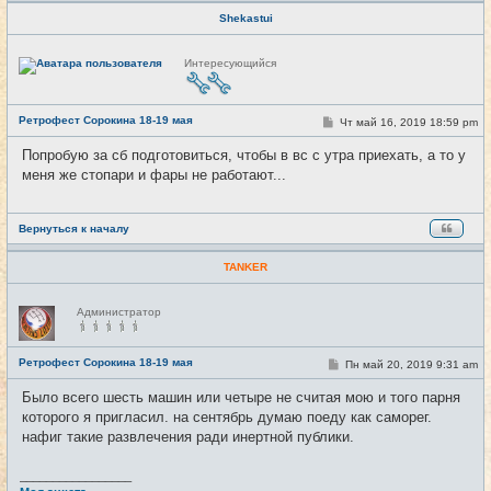
Shekastui
Н
Интересующийся
е
в
с
е
Ретрофест Сорокина 18-19 мая
т
С
Чт май 16, 2019 18:59 pm
#12
и
о
о
Попробую за сб подготовиться, чтобы в вс с утра приехать, а то у
б
меня же стопари и фары не работают...
щ
е
н
и
е
Вернуться к началу
TANKER
Н
Администратор
е
в
с
е
Ретрофест Сорокина 18-19 мая
С
Пн май 20, 2019 9:31 am
#13
т
о
и
о
Было всего шесть машин или четыре не считая мою и того парня
б
которого я пригласил. на сентябрь думаю поеду как саморег.
щ
е
нафиг такие развлечения ради инертной публики.
н
и
е
_________________