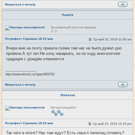
Вернуться к началу
Punk24
Н
Заслуженный участник форума
е
в
с
Ретрофест Сорокина 18-19 мая
С
Ср май 15, 2019 11:04 am
#9
е
о
т
о
и
Вчера мне на почту пришла схема там нас не было,думал дно
б
пробили.А тут нет.Не хочу накаркать, но по ходу многолетняя
щ
е
традиция с дождём отменяется
н
и
е
_________________
http://www.drive2.ru/r/gaz/683752
Вернуться к началу
Shekastui
Н
Интересующийся
е
в
с
е
Ретрофест Сорокина 18-19 мая
т
С
Ср май 15, 2019 12:19 pm
#10
и
о
о
Так чего в итоге? Нас там ждут? Есть смысл пепелац готовить?
б