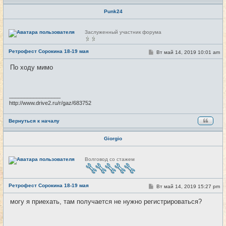
Punk24
Н
Заслуженный участник форума
е
в
с
Ретрофест Сорокина 18-19 мая
С
Вт май 14, 2019 10:01 am
#5
е
о
т
о
и
По ходу мимо
б
щ
е
н
и
_________________
е
http://www.drive2.ru/r/gaz/683752
Вернуться к началу
Giorgio
Н
Волговод со стажем
е
в
с
е
Ретрофест Сорокина 18-19 мая
т
С
Вт май 14, 2019 15:27 pm
#6
и
о
о
могу я приехать, там получается не нужно регистрироваться?
б
щ
е
н