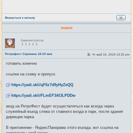
щ
е
н
и
е
Вернуться к началу
TANKER
Н
Администратор
е
в
с
е
Ретрофест Сорокина 18-19 мая
С
Чт май 16, 2019 13:32 pm
#11
т
о
и
о
готовить конечно
б
щ
е
ссылки на схему и пропуск
н
и
е
https://yadi.sk/i/qF6z7d9yHyZeQQ
https://yadi.sk/i/FLmEF3AI3LPDDw
аезд на РетроФест будет осуществляться как всегда через
служебный въезд слева от главного входа в парк, после здания
дирекции парка.
В приложении - ЯндексПанорама этого въезда, вот ссылка на
координаты этой точки: