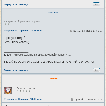
и
е
Вернуться к началу
Dark Yak
Н
Заслуженный участник форума
е
в
с
Ретрофест Сорокина 18-19 мая
С
Вт май 14, 2019 17:58 pm
#7
е
о
т
о
пропуск гиде?
и
б
чтоб напечатать)
щ
е
н
и
_________________
е
К-126Г подобен валенку на сверхзвуковой скорости (С)
НЕ ДАЙТЕ ОБМАНУТЬ СЕБЯ В ДРУГОМ МЕСТЕ! ПОКУПАЙТЕ У НАС! (С)
Вернуться к началу
TANKER
Н
Администратор
е
в
с
е
Ретрофест Сорокина 18-19 мая
С
Ср май 15, 2019 9:35 am
#8
т
о
и
о