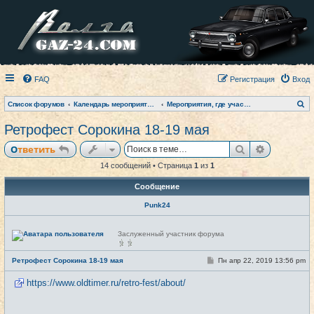
FAQ
Регистрация
Вход
П
Список форумов
Календарь мероприятий на текущий год
Мероприятия, где участвовал клуб (фото-архив)
о
и
Ретрофест Сорокина 18-19 мая
с
к
Поиск
Расширен
Ответить
14 сообщений • Страница
1
из
1
Сообщение
Punk24
Н
Заслуженный участник форума
е
в
с
С
Ретрофест Сорокина 18-19 мая
Пн апр 22, 2019 13:56 pm
#1
е
о
т
о
и
https://www.oldtimer.ru/retro-fest/about/
б
щ
е
н