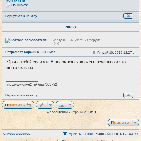
Моя анкета
На Drive'e
Вернуться к началу
Punk24
Н
Заслуженный участник форума
е
в
с
Ретрофест Сорокина 18-19 мая
С
Пн май 20, 2019 12:27 pm
#14
е
о
т
о
и
Юр я с тобой если что.В целом конечно очень печально и это
б
мягко сказано.
щ
е
н
и
_________________
е
http://www.drive2.ru/r/gaz/683752
Вернуться к началу
Ответить
14 сообщений • Страница
1
из
1
Перейти
Список форумов
Удалить cookies
Часовой пояс:
UTC+03:00