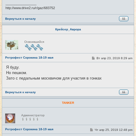
и
_________________
е
http://www.drive2.ru/r/gaz/683752
Вернуться к началу
Крейсер_Аврора
Н
Освоившийся
е
в
с
е
Ретрофест Сорокина 18-19 мая
т
С
Вт апр 23, 2019 8:29 am
#2
и
о
о
Я буду.
б
Но пешком.
щ
е
Зато с педальным москвичом для участия в гонках
н
и
е
Вернуться к началу
TANKER
Н
Администратор
е
в
с
е
Ретрофест Сорокина 18-19 мая
С
Чт апр 25, 2019 12:48 pm
#3
т
о
и