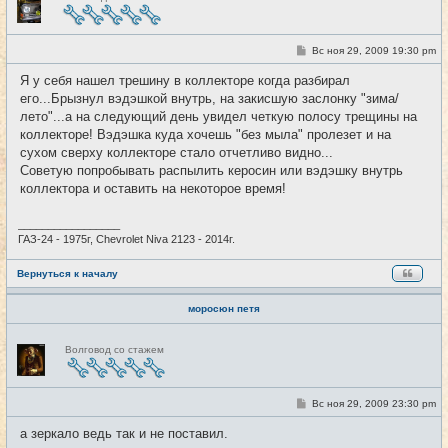
е
в
с
е
т
С
Вс ноя 29, 2009 19:30 pm
#16
и
о
о
Я у себя нашел трешину в коллекторе когда разбирал
б
его...Брызнул вэдэшкой внутрь, на закисшую заслонку "зима/
щ
е
лето"...а на следующий день увидел четкую полосу трещины на
н
коллекторе! Вэдэшка куда хочешь "без мыла" пролезет и на
и
е
сухом сверху коллекторе стало отчетливо видно...
Советую попробывать распылить керосин или вэдэшку внутрь
коллектора и оставить на некоторое время!
_________________
ГАЗ-24 - 1975г, Chevrolet Niva 2123 - 2014г.
Вернуться к началу
моросюн петя
Н
Волговод со стажем
е
в
с
е
т
С
Вс ноя 29, 2009 23:30 pm
#17
и
о
о
а зеркало ведь так и не поставил.
б