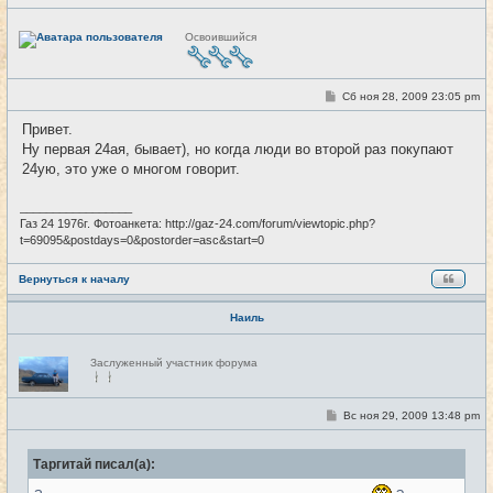
Н
Освоившийся
е
в
с
е
т
С
Сб ноя 28, 2009 23:05 pm
#8
и
о
о
Привет.
б
Ну первая 24ая, бывает), но когда люди во второй раз покупают
щ
е
24ую, это уже о многом говорит.
н
и
е
_________________
Газ 24 1976г. Фотоанкета: http://gaz-24.com/forum/viewtopic.php?
t=69095&postdays=0&postorder=asc&start=0
Вернуться к началу
Наиль
Н
Заслуженный участник форума
е
в
с
е
С
Вс ноя 29, 2009 13:48 pm
#9
т
о
и
о
б
Таргитай писал(а):
щ
е