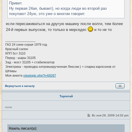
Привет.
н
и
Ну первая 24ая, бывает), но когда люди во второй раз
е
покупают 24ую, это уже о многом говорит.
если пересаживаться на другую машину после волги, тем более
24-й первых выпусков, то только в мерседес
и то не то
_________________
ГАЗ 24 сине-серая 1979 год
Красный салон
КПП 5ст 3110
Перед - шары 31105
Зад - мост 31105 + стабилизатор
Электрика - проводка хитровыкрученная Лексом:) + спарка карлсонов от
ШНивы
Моя анкета
viewtopic.php?t=69287
Вернуться к началу
Таргитай
Н
none
е
в
С
Вс ноя 29, 2009 14:02 pm
#11
с
о
е
о
т
б
и
Наиль писал(а):
щ