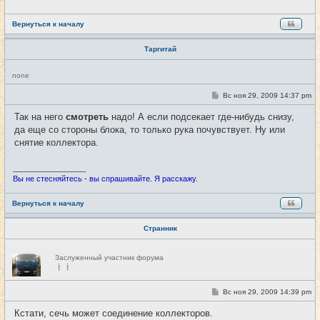
н
и
е
Вернуться к началу
Таргитай
Н
none
е
в
С
Вс ноя 29, 2009 14:37 pm
#13
с
о
е
о
Так на него
смотреть
надо! А если подсекает где-нибудь снизу,
т
б
и
да еще со стороны блока, то только рука почувствует. Ну или
щ
е
снятие коллектора.
н
и
е
_________________
Вы не стесняйтесь - вы спрашивайте. Я расскажу.
Вернуться к началу
Странник
Н
Заслуженный участник форума
е
в
с
е
С
Вс ноя 29, 2009 14:39 pm
#14
т
о
и
о
Кстати, сечь может соединение коллекторов.
б