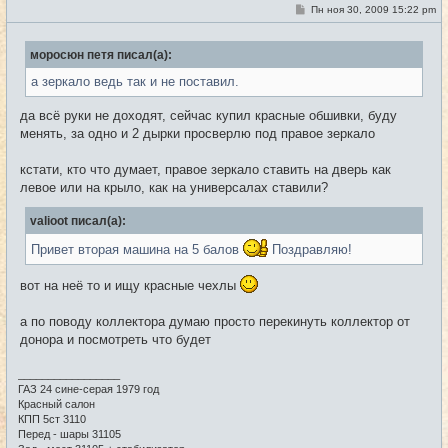
е
С
Пн ноя 30, 2009 15:22 pm
#19
т
о
и
о
б
моросюн петя писал(а):
щ
е
а зеркало ведь так и не поставил.
н
и
е
да всё руки не доходят, сейчас купил красные обшивки, буду
менять, за одно и 2 дырки просверлю под правое зеркало
кстати, кто что думает, правое зеркало ставить на дверь как
левое или на крыло, как на универсалах ставили?
valioot писал(а):
Привет вторая машина на 5 балов
Поздравляю!
вот на неё то и ищу красные чехлы
а по поводу коллектора думаю просто перекинуть коллектор от
донора и посмотреть что будет
_________________
ГАЗ 24 сине-серая 1979 год
Красный салон
КПП 5ст 3110
Перед - шары 31105