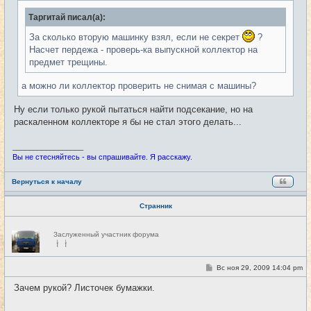
е
н
Таргитай писал(а):
и
е
За сколько вторую машинку взял, если не секрет
?
Насчет пердежа - проверь-ка выпускной коллектор на
предмет трещины.
а можно ли коллектор проверить не снимая с машины?
Ну если только рукой пытаться найти подсекание, но на
раскаленном коллекторе я бы не стал этого делать...
_________________
Вы не стесняйтесь - вы спрашивайте. Я расскажу.
Вернуться к началу
Странник
Н
Заслуженный участник форума
е
в
с
е
С
Вс ноя 29, 2009 14:04 pm
#12
т
о
и
о
Зачем рукой? Листочек бумажки.
б
щ
е