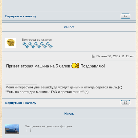
щ
е
н
и
е
Вернуться к началу
valioot
Н
Волговод со стажем
е
в
с
е
т
С
Пн ноя 30, 2009 11:11 am
#18
и
о
о
Привет вторая машина на 5 балов
Поздравляю!
б
щ
е
н
и
_________________
е
Меня интересуют две вещи:Куда уходят деньги и откуда берётся пыль.(с)
"Есть на свете две машины: ГАЗ и прочая фигня!"(с)
Вернуться к началу
Наиль
Н
Заслуженный участник форума
е
в
с