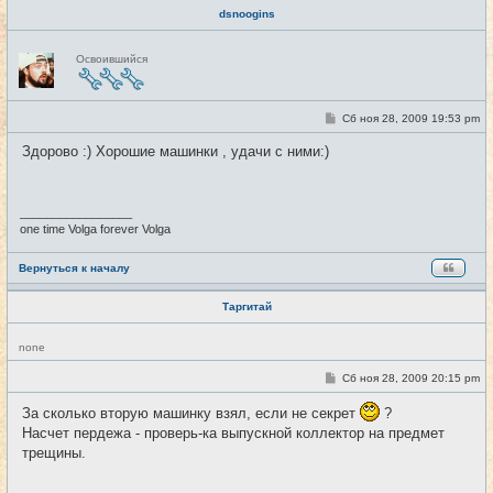
dsnoogins
Н
Освоившийся
е
в
с
е
т
С
Сб ноя 28, 2009 19:53 pm
#3
и
о
о
Здорово :) Хорошие машинки , удачи с ними:)
б
щ
е
н
и
_________________
е
one time Volga forever Volga
Вернуться к началу
Таргитай
Н
none
е
в
С
Сб ноя 28, 2009 20:15 pm
#4
с
о
е
о
т
За сколько вторую машинку взял, если не секрет
?
б
и
щ
Насчет пердежа - проверь-ка выпускной коллектор на предмет
е
трещины.
н
и
е
_________________