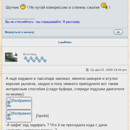
Шутник
! Не путай компрессию и степень сжатия
!
_________________
Вы не стесняйтесь - вы спрашивайте. Я расскажу.
Вернуться к началу
LowRider
Н
Волговод
е
в
с
е
т
С
Ср дек 02, 2009 19:44 pm
#26
и
о
о
А ещё недавно в таксопарк заезжал, меняли шкворня и втулки
б
верхних рычагов, заодно и попу немного приподняли вот таким
щ
е
интересным способом (сзади буфера, спереди подушки двигателя
н
по-моему):
и
е
[/quote]
-А нафиг зад задирать ? Что б не проседала кода с дачи