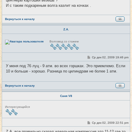
центнеры картошки везешь ?
И с таким подкареным волга казлит на кочках .
Вернуться к началу
Z.A.
Н
Волговод со стажем
е
в
с
е
т
С
Ср дек 02, 2009 19:46 pm
#27
и
о
о
У меня под 76 луц - 9 атм. во всех горшках. Это приемлемо. Если
б
10 и больше - хорошо. Разница по цилиндрам не более 1 атм.
щ
е
н
и
е
Вернуться к началу
Саня V8
Н
Интересующийся
е
в
с
е
С
Ср дек 02, 2009 22:51 pm
#28
т
о
и
о
Z.A. все правильно сказал идеальная компрессия это 11-12 где то