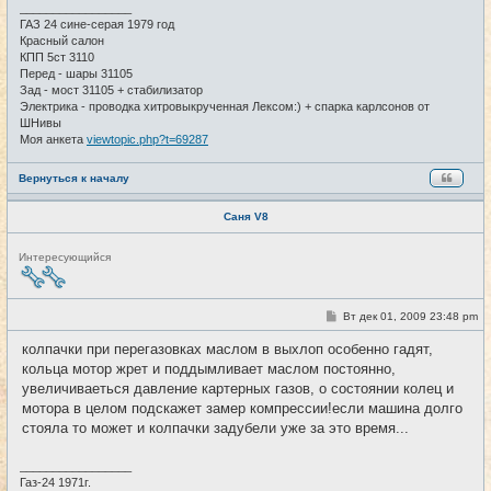
_________________
ГАЗ 24 сине-серая 1979 год
Красный салон
КПП 5ст 3110
Перед - шары 31105
Зад - мост 31105 + стабилизатор
Электрика - проводка хитровыкрученная Лексом:) + спарка карлсонов от
ШНивы
Моя анкета
viewtopic.php?t=69287
Вернуться к началу
Саня V8
Н
Интересующийся
е
в
с
е
С
Вт дек 01, 2009 23:48 pm
#22
т
о
и
о
колпачки при перегазовках маслом в выхлоп особенно гадят,
б
кольца мотор жрет и поддымливает маслом постоянно,
щ
е
увеличиваеться давление картерных газов, о состоянии колец и
н
мотора в целом подскажет замер компрессии!если машина долго
и
е
стояла то может и колпачки задубели уже за это время...
_________________
Газ-24 1971г.