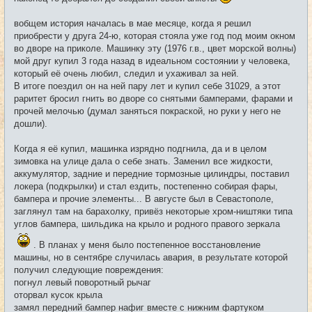
е
н
и
вобщем история началась в мае месяце, когда я решил
е
приобрести у друга 24-ю, которая стояла уже год под моим окном
во дворе на приколе. Машинку эту (1976 г.в., цвет морской волны)
мой друг купил 3 года назад в идеальном состоянии у человека,
который её очень любил, следил и ухаживал за ней.
В итоге поездил он на ней пару лет и купил себе 31029, а этот
раритет бросил гнить во дворе со снятыми бамперами, фарами и
прочей мелочью (думал заняться покраской, но руки у него не
дошли).
Когда я её купил, машинка изрядно подгнила, да и в целом
зимовка на улице дала о себе знать. Заменил все жидкости,
аккумулятор, задние и передние тормозные цилиндры, поставил
локера (подкрылки) и стал ездить, постепенно собирая фары,
бампера и прочие элементы... В августе был в Севастополе,
заглянул там на барахолку, привёз некоторые хром-ништяки типа
углов бампера, шильдика на крыло и родного правого зеркала
. В планах у меня было постепенное восстановление
машины, но в сентябре случилась авария, в результате которой
получил следующие повреждения:
погнул левый поворотный рычаг
оторвал кусок крыла
замял передний бампер нафиг вместе с нижним фартуком