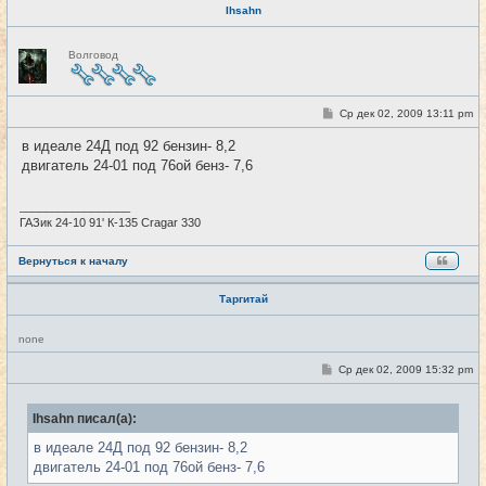
Ihsahn
Н
Волговод
е
в
с
е
т
С
Ср дек 02, 2009 13:11 pm
#24
и
о
о
в идеале 24Д под 92 бензин- 8,2
б
двигатель 24-01 под 76ой бенз- 7,6
щ
е
н
и
_________________
е
ГАЗик 24-10 91' К-135 Cragar 330
Вернуться к началу
Таргитай
Н
none
е
в
С
Ср дек 02, 2009 15:32 pm
#25
с
о
е
о
т
б
и
Ihsahn писал(а):
щ
е
в идеале 24Д под 92 бензин- 8,2
н
и
двигатель 24-01 под 76ой бенз- 7,6
е