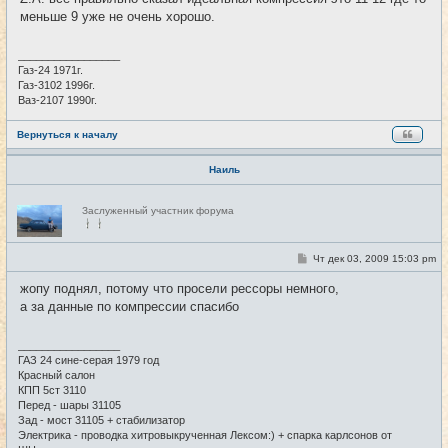
б
меньше 9 уже не очень хорошо.
щ
е
н
и
_________________
е
Газ-24 1971г.
Газ-3102 1996г.
Ваз-2107 1990г.
Вернуться к началу
Наиль
Н
Заслуженный участник форума
е
в
с
е
С
Чт дек 03, 2009 15:03 pm
#29
т
о
и
о
жопу поднял, потому что просели рессоры немного,
б
а за данные по компрессии спасибо
щ
е
н
и
_________________
е
ГАЗ 24 сине-серая 1979 год
Красный салон
КПП 5ст 3110
Перед - шары 31105
Зад - мост 31105 + стабилизатор
Электрика - проводка хитровыкрученная Лексом:) + спарка карлсонов от