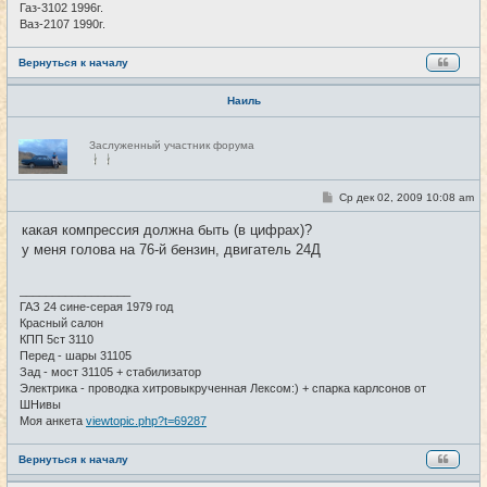
Газ-3102 1996г.
Ваз-2107 1990г.
Вернуться к началу
Наиль
Н
Заслуженный участник форума
е
в
с
е
С
Ср дек 02, 2009 10:08 am
#23
т
о
и
о
какая компрессия должна быть (в цифрах)?
б
у меня голова на 76-й бензин, двигатель 24Д
щ
е
н
и
_________________
е
ГАЗ 24 сине-серая 1979 год
Красный салон
КПП 5ст 3110
Перед - шары 31105
Зад - мост 31105 + стабилизатор
Электрика - проводка хитровыкрученная Лексом:) + спарка карлсонов от
ШНивы
Моя анкета
viewtopic.php?t=69287
Вернуться к началу