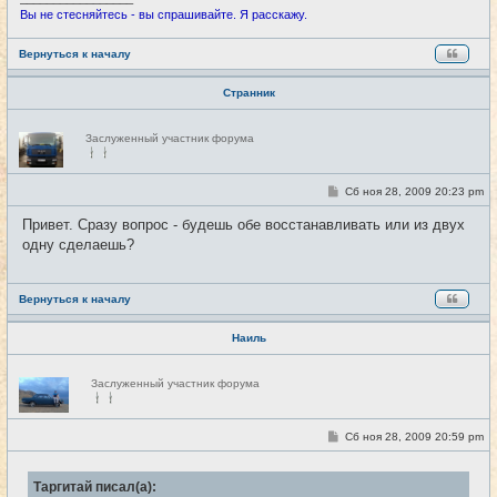
Вы не стесняйтесь - вы спрашивайте. Я расскажу.
Вернуться к началу
Странник
Н
Заслуженный участник форума
е
в
с
е
С
Сб ноя 28, 2009 20:23 pm
#5
т
о
и
о
Привет. Сразу вопрос - будешь обе восстанавливать или из двух
б
одну сделаешь?
щ
е
н
и
е
Вернуться к началу
Наиль
Н
Заслуженный участник форума
е
в
с
е
С
Сб ноя 28, 2009 20:59 pm
#6
т
о
и
о
б
Таргитай писал(а):
щ