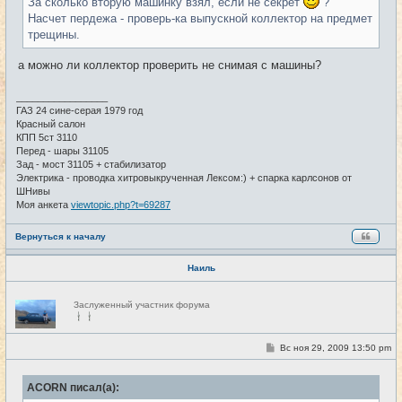
н
За сколько вторую машинку взял, если не секрет
?
и
Насчет пердежа - проверь-ка выпускной коллектор на предмет
е
трещины.
а можно ли коллектор проверить не снимая с машины?
_________________
ГАЗ 24 сине-серая 1979 год
Красный салон
КПП 5ст 3110
Перед - шары 31105
Зад - мост 31105 + стабилизатор
Электрика - проводка хитровыкрученная Лексом:) + спарка карлсонов от
ШНивы
Моя анкета
viewtopic.php?t=69287
Вернуться к началу
Наиль
Н
Заслуженный участник форума
е
в
с
е
С
Вс ноя 29, 2009 13:50 pm
#10
т
о
и
о
б
ACORN писал(а):
щ
е