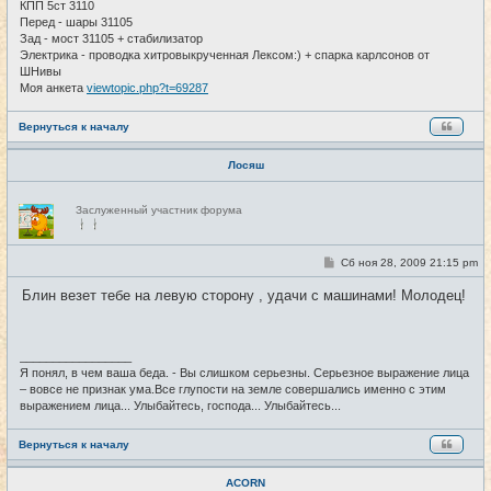
КПП 5ст 3110
Перед - шары 31105
Зад - мост 31105 + стабилизатор
Электрика - проводка хитровыкрученная Лексом:) + спарка карлсонов от
ШНивы
Моя анкета
viewtopic.php?t=69287
Вернуться к началу
Лосяш
Н
Заслуженный участник форума
е
в
с
е
С
Сб ноя 28, 2009 21:15 pm
#7
т
о
и
о
Блин везет тебе на левую сторону , удачи с машинами! Молодец!
б
щ
е
н
и
_________________
е
Я понял, в чем ваша беда. - Вы слишком серьезны. Серьезное выражение лица
– вовсе не признак ума.Все глупости на земле совершались именно с этим
выражением лица... Улыбайтесь, господа... Улыбайтесь...
Вернуться к началу
ACORN