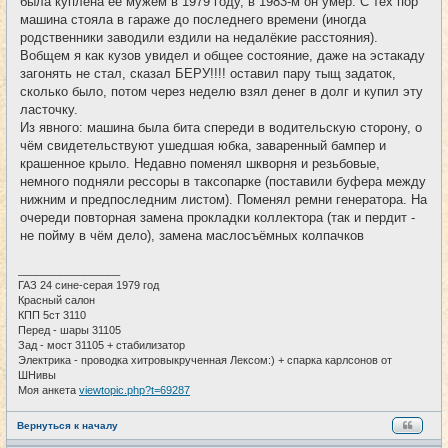
была куплена её мужем в 1979 году, в 1983-м он умер. С тех пор
машина стояла в гараже до последнего времени (иногда
родственники заводили ездили на недалёкие расстояния).
Вобщем я как кузов увидел и общее состояние, даже на эстакаду
загонять не стал, сказал БЕРУ!!!! оставил пару тыщ задаток,
сколько было, потом через неделю взял денег в долг и купил эту
ласточку.
Из явного: машина была бита спереди в водительскую сторону, о
чём свидетельствуют ушедшая юбка, заваренный бампер и
крашенное крыло. Недавно поменял шкворня и резьбовые,
немного подняли рессоры в таксопарке (поставили буфера между
нижним и предпоследним листом). Поменял ремни генератора. На
очереди повторная замена прокладки коллектора (так и пердит -
не пойму в чём дело), замена маслосъёмных колпачков
_________________
ГАЗ 24 сине-серая 1979 год
Красный салон
КПП 5ст 3110
Перед - шары 31105
Зад - мост 31105 + стабилизатор
Электрика - проводка хитровыкрученная Лексом:) + спарка карлсонов от
ШНивы
Моя анкета
viewtopic.php?t=69287
Вернуться к началу