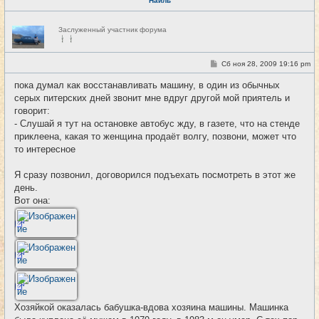
Наиль
Н
Заслуженный участник форума
е
в
с
е
С
Сб ноя 28, 2009 19:16 pm
#2
т
о
и
о
пока думал как восстанавливать машину, в один из обычных
б
серых питерских дней звонит мне вдруг другой мой приятель и
щ
е
говорит:
н
- Слушай я тут на остановке автобус жду, в газете, что на стенде
и
е
приклеена, какая то женщина продаёт волгу, позвони, может что
то интересное
Я сразу позвонил, договорился подъехать посмотреть в этот же
день.
Вот она:
Хозяйкой оказалась бабушка-вдова хозяина машины. Машинка