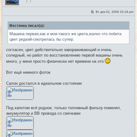
в
с
е
С
Вт дек 01, 2009 23:19 pm
#21
т
о
и
о
б
Жестянка писал(а):
щ
е
Машина первая,как и моя-такого же цвета,жалко что побита
н
и
цвет редкий-смотрелась бы супер.
е
согласен, цвет действительно завораживающий и очень
солидный, но работ по восстановлению первой машины очень
много, у меня просто физически нет времени на это
Вот ещё немного фоток
Салон достался в идеальном состоянии
Под капотом всё родное, только топливный фильтр поменял,
аккумулятор и ВВ провода со свечками