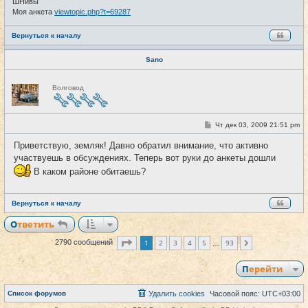
ШНивы
Моя анкета
viewtopic.php?t=69287
Вернуться к началу
Sano
Н
Волговод
е
в
с
е
т
С
Чт дек 03, 2009 21:51 pm
#30
и
о
о
Приветствую, земляк! Давно обратил внимание, что активно
б
участвуешь в обсуждениях. Теперь вот руки до анкеты дошли
щ
е
В каком районе обитаешь?
н
и
е
Вернуться к началу
Ответить
Страница
1
из
93
1
2
3
4
5
93
2790 сообщений
След.
…
Перейти
Список форумов
Удалить cookies
Часовой пояс:
UTC+03:00