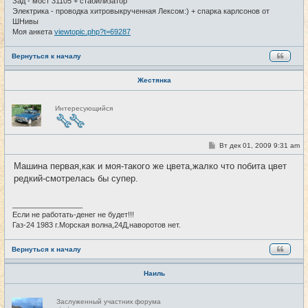
Зад - мост 31105 + стабилизатор
Электрика - проводка хитровыкрученная Лексом:) + спарка карлсонов от
ШНивы
Моя анкета
viewtopic.php?t=69287
Вернуться к началу
Жестянка
Н
Интересующийся
е
в
с
е
т
С
Вт дек 01, 2009 9:31 am
#20
и
о
о
Машина первая,как и моя-такого же цвета,жалко что побита цвет
б
редкий-смотрелась бы супер.
щ
е
н
и
_________________
е
Если не работать-денег не будет!!!
Газ-24 1983 г.Морская волна,24Д,наворотов нет.
Вернуться к началу
Наиль
Н
Заслуженный участник форума
е