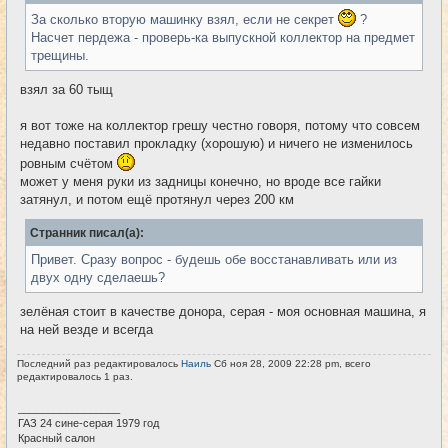
е
н
За сколько вторую машинку взял, если не секрет
?
и
Насчет пердежа - проверь-ка выпускной коллектор на предмет
е
трещины.
взял за 60 тыщ
я вот тоже на коллектор грешу честно говоря, потому что совсем
недавно поставил прокладку (хорошую) и ничего не изменилось
ровным счётом
может у меня руки из задницы конечно, но вроде все гайки
затянул, и потом ещё протянул через 200 км
Странник писал(а):
Привет. Сразу вопрос - будешь обе восстанавливать или из
двух одну сделаешь?
зелёная стоит в качестве донора, серая - моя основная машина, я
на ней везде и всегда
Последний раз редактировалось
Наиль
Сб ноя 28, 2009 22:28 pm, всего
редактировалось 1 раз.
_________________
ГАЗ 24 сине-серая 1979 год
Красный салон