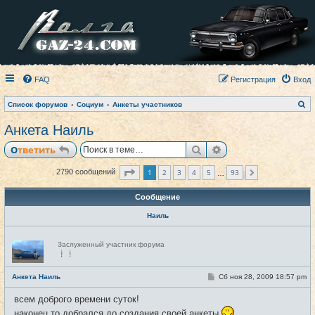
FAQ
Регистрация
Вход
П
Список форумов
Социум
Анкеты участников
о
и
Анкета Наиль
с
к
Поиск
Расширенный пои
Ответить
Страница
1
из
93
1
2
3
4
5
93
2790 сообщений
След.
…
Сообщение
Наиль
Н
Заслуженный участник форума
е
в
с
е
С
Анкета Наиль
Сб ноя 28, 2009 18:57 pm
#1
т
о
и
о
всем доброго времени суток!
б
щ
наконец то добрался до создания своей анкеты