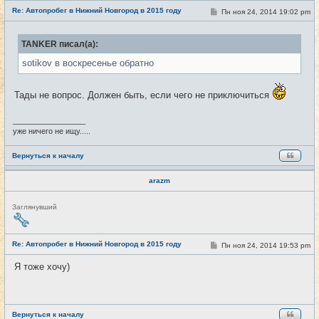
е
Re: Автопробег в Нижний Новгород в 2015 году
т
С
Пн ноя 24, 2014 19:02 pm
#17
и
о
о
б
TANKER писал(а):
щ
е
sotikov в воскресенье обратно
н
и
е
Тады не вопрос. Должен быть, если чего не приключиться
_________________
уже ничего не ищу.....
Вернуться к началу
arazm
Н
Заглянувший
е
в
с
е
Re: Автопробег в Нижний Новгород в 2015 году
С
Пн ноя 24, 2014 19:53 pm
#18
т
о
и
о
Я тоже хочу)
б
щ
е
н
и
е
Вернуться к началу