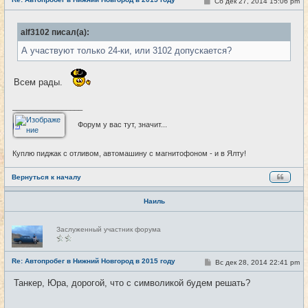
С
Сб дек 27, 2014 15:06 pm
#26
т
о
и
о
б
alf3102 писал(а):
щ
е
А участвуют только 24-ки, или 3102 допускается?
н
и
е
Всем рады.
_________________
Форум у вас тут, значит...
Куплю пиджак с отливом, автомашину с магнитофоном - и в Ялту!
Вернуться к началу
Наиль
Н
Заслуженный участник форума
е
в
с
е
Re: Автопробег в Нижний Новгород в 2015 году
С
Вс дек 28, 2014 22:41 pm
#27
т
о
и
о
Танкер, Юра, дорогой, что с символикой будем решать?
б
щ
е