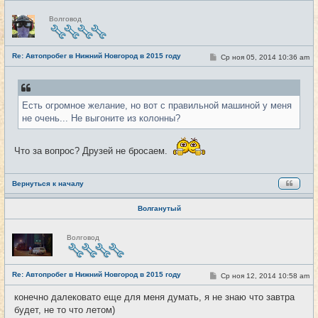
Н
Волговод
е
в
с
е
Re: Автопробег в Нижний Новгород в 2015 году
т
С
Ср ноя 05, 2014 10:36 am
#11
и
о
о
б
щ
е
Есть огромное желание, но вот с правильной машиной у меня
н
и
не очень... Не выгоните из колонны?
е
Что за вопрос? Друзей не бросаем.
Вернуться к началу
Волганутый
Н
Волговод
е
в
с
е
Re: Автопробег в Нижний Новгород в 2015 году
т
С
Ср ноя 12, 2014 10:58 am
#12
и
о
о
конечно далековато еще для меня думать, я не знаю что завтра
б
будет, не то что летом)
щ
е