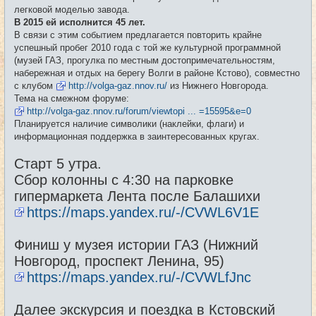
е
легковой моделью завода.
н
и
В 2015 ей исполнится 45 лет.
е
В связи с этим событием предлагается повторить крайне
успешный пробег 2010 года с той же культурной программной
(музей ГАЗ, прогулка по местным достопримечательностям,
набережная и отдых на берегу Волги в районе Кстово), совместно
с клубом
http://volga-gaz.nnov.ru/
из Нижнего Новгорода.
Тема на смежном форуме:
http://volga-gaz.nnov.ru/forum/viewtopi ... =15595&e=0
Планируется наличие символики (наклейки, флаги) и
информационная поддержка в заинтересованных кругах.
Старт 5 утра.
Сбор колонны с 4:30 на парковке
гипермаркета Лента после Балашихи
https://maps.yandex.ru/-/CVWL6V1E
Финиш у музея истории ГАЗ (Нижний
Новгород, проспект Ленина, 95)
https://maps.yandex.ru/-/CVWLfJnc
Далее экскурсия и поездка в Кстовский