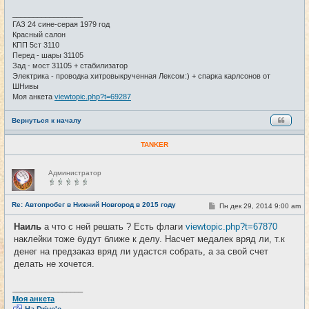
н
и
_________________
е
ГАЗ 24 сине-серая 1979 год
Красный салон
КПП 5ст 3110
Перед - шары 31105
Зад - мост 31105 + стабилизатор
Электрика - проводка хитровыкрученная Лексом:) + спарка карлсонов от
ШНивы
Моя анкета
viewtopic.php?t=69287
Вернуться к началу
TANKER
Н
Администратор
е
в
с
е
Re: Автопробег в Нижний Новгород в 2015 году
С
Пн дек 29, 2014 9:00 am
#28
т
о
и
о
Наиль
а что с ней решать ? Есть флаги
viewtopic.php?t=67870
б
наклейки тоже будут ближе к делу. Насчет медалек вряд ли, т.к
щ
е
денег на предзаказ вряд ли удастся собрать, а за свой счет
н
делать не хочется.
и
е
_________________
Моя анкета
На Drive'e