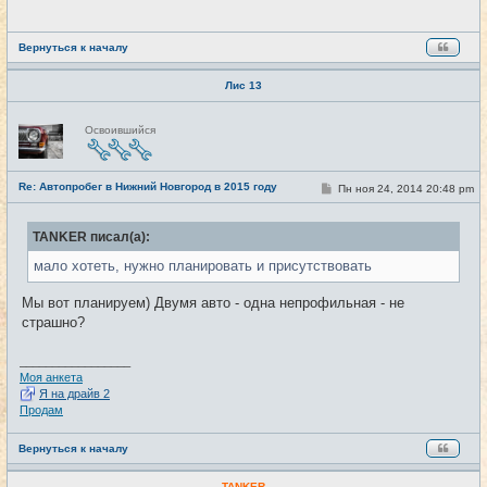
е
н
и
е
Вернуться к началу
Лис 13
Н
Освоившийся
е
в
с
е
Re: Автопробег в Нижний Новгород в 2015 году
т
С
Пн ноя 24, 2014 20:48 pm
#21
и
о
о
б
TANKER писал(а):
щ
е
мало хотеть, нужно планировать и присутствовать
н
и
е
Мы вот планируем) Двумя авто - одна непрофильная - не
страшно?
_________________
Моя анкета
Я на драйв 2
Продам
Вернуться к началу
TANKER