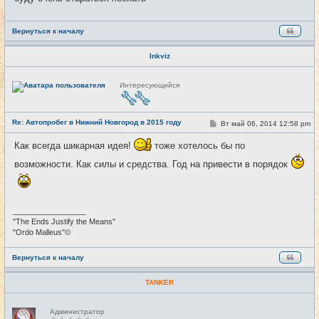
е
Вернуться к началу
Inkviz
Н
Интересующийся
е
в
с
е
Re: Автопробег в Нижний Новгород в 2015 году
т
С
Вт май 06, 2014 12:58 pm
#6
и
о
о
Как всегда шикарная идея!
тоже хотелось бы по
б
щ
возможности. Как силы и средства. Год на привести в порядок
е
н
и
е
_________________
"The Ends Justify the Means"
"Ordo Malleus"©
Вернуться к началу
TANKER
Н
Администратор
е