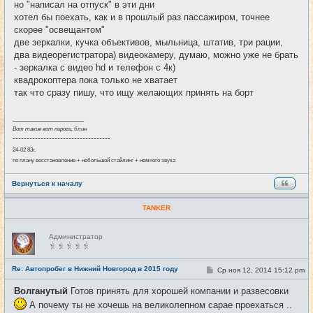
но "написал на отпуск" в эти дни
н
хотел бы поехать, как и в прошлый раз пассажиром, точнее
и
е
скорее "освещантом"
две зеркалки, кучка объективов, мыльница, штатив, три рации,
два видеорегистратора) видеокамеру, думаю, можно уже не брать
- зеркалка с видео hd и телефон с 4к)
квадрокоптера пока только не хватает
так что сразу пишу, что ищу желающих принять на борт
_________________
Вот такие вот пироги, блин
-----------------------------------
24-02 83г.
по плану восстановление + небольшой стайлинг + немного звука
Вернуться к началу
TANKER
Н
Администратор
е
в
с
е
Re: Автопробег в Нижний Новгород в 2015 году
С
Ср ноя 12, 2014 15:12 pm
#13
т
о
и
о
Волганутый
Готов принять для хорошей компании и развесовки
б
щ
А почему ты не хочешь на великолепном сарае проехаться ..
е