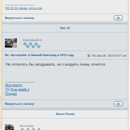
и
_________________
е
ГАЗ 24 '84 чёрная, почти сток
Вернуться к началу
Лис 13
Н
Освоившийся
е
в
с
е
Re: Автопробег в Нижний Новгород в 2015 году
т
С
Пн апр 28, 2014 8:57 am
#3
и
о
о
Не хотелось бы загадывать, но съездить очень хочется.
б
щ
е
н
и
_________________
е
Моя анкета
Я на драйв 2
Продам
Вернуться к началу
Alexei Frosty
Н
Волговод
е