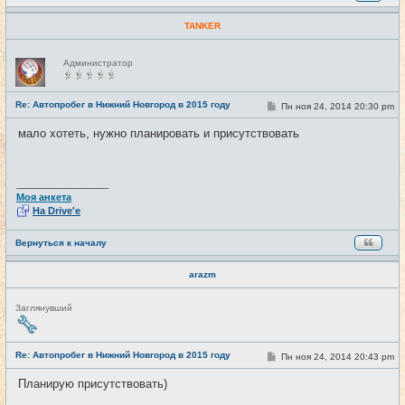
TANKER
Н
Администратор
е
в
с
е
Re: Автопробег в Нижний Новгород в 2015 году
С
Пн ноя 24, 2014 20:30 pm
#19
т
о
и
о
мало хотеть, нужно планировать и присутствовать
б
щ
е
н
и
_________________
е
Моя анкета
На Drive'e
Вернуться к началу
arazm
Н
Заглянувший
е
в
с
е
Re: Автопробег в Нижний Новгород в 2015 году
С
Пн ноя 24, 2014 20:43 pm
#20
т
о
и
о
Планирую присутствовать)
б
щ