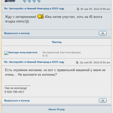
с
е
Re: Автопробег в Нижний Новгород в 2015 году
т
С
Вт авг 05, 2014 9:59 am
#9
и
о
о
Жду с нетерпением!
40ка летие упустил, хоть на 45 волга
б
щ
ягодка опять!)))
е
н
и
е
Вернуться к началу
Препод
Н
Заслуженный участник форума
е
в
с
Re: Автопробег в Нижний Новгород в 2015 году
С
Ср ноя 05, 2014 9:54 am
#10
е
о
т
о
и
Есть огромное желание, но вот с правильной машиной у меня не
б
очень... Не выгоните из колонны?
щ
е
н
и
_________________
е
Уже не волговод(
8-926-798-4417
Вернуться к началу
Alexei Frosty