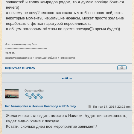
запчастей и толпу камрадов рядом, то я думаю вообще бояться
нечего)
а почему не хочу? сложно так сказать что бы по понятней, есть
некоторые моменты, небольшие нюансы, может просто желание
поработать с фотоаппаратурой пересиливает..
в общем поговорим об этом во время поездки))) время будет))
_________________
Вот такие вот пироги, блин
-----------------------------------
24-02 83г.
по плану восстановление + небольшой стайлинг + немного звука
Вернуться к началу
sotikov
Н
Освоившийся
е
в
с
е
Re: Автопробег в Нижний Новгород в 2015 году
т
С
Пн ноя 17, 2014 22:22 pm
#15
и
о
о
Желание есть съездить вместе с Наилем. Будет ли возможность,
б
будет видно ближе к поездке.
щ
е
Кстати, сколько дней все мероприятие занимает?
н
и