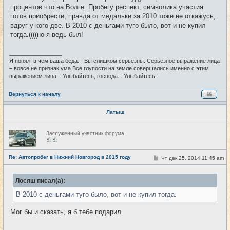
н
процентов что на Волге. Пробегу респект, символика участия
и
е
готов приобрести, правда от медальки за 2010 тоже не откажусь,
вдруг у кого две. В 2010 с деньгами туго было, вот и не купил
тогда.((((но я ведь был!
_________________
Я понял, в чем ваша беда. - Вы слишком серьезны. Серьезное выражение лица
– вовсе не признак ума.Все глупости на земле совершались именно с этим
выражением лица... Улыбайтесь, господа... Улыбайтесь...
Вернуться к началу
Латыш
Н
Заслуженный участник форума
е
в
с
е
Re: Автопробег в Нижний Новгород в 2015 году
С
Чт дек 25, 2014 11:45 am
#24
т
о
и
о
б
Лосяш писал(а):
щ
е
В 2010 с деньгами туго было, вот и не купил тогда.
н
и
е
Мог бы и сказать, я б тебе подарил.