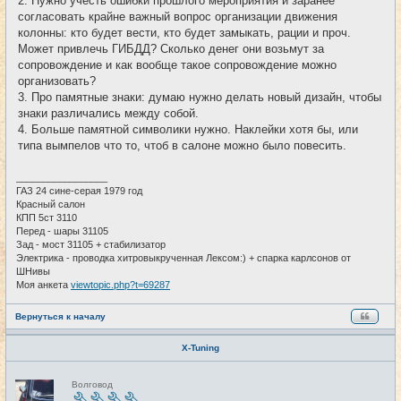
2. Нужно учесть ошибки прошлого мероприятия и заранее
согласовать крайне важный вопрос организации движения
колонны: кто будет вести, кто будет замыкать, рации и проч.
Может привлечь ГИБДД? Сколько денег они возьмут за
сопровождение и как вообще такое сопровождение можно
организовать?
3. Про памятные знаки: думаю нужно делать новый дизайн, чтобы
знаки различались между собой.
4. Больше памятной символики нужно. Наклейки хотя бы, или
типа вымпелов что то, чтоб в салоне можно было повесить.
_________________
ГАЗ 24 сине-серая 1979 год
Красный салон
КПП 5ст 3110
Перед - шары 31105
Зад - мост 31105 + стабилизатор
Электрика - проводка хитровыкрученная Лексом:) + спарка карлсонов от
ШНивы
Моя анкета
viewtopic.php?t=69287
Вернуться к началу
X-Tuning
Н
Волговод
е
в