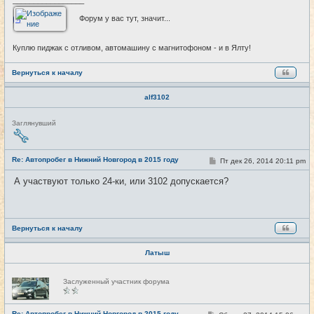
_________________
Форум у вас тут, значит...
Куплю пиджак с отливом, автомашину с магнитофоном - и в Ялту!
Вернуться к началу
alf3102
Н
Заглянувший
е
в
с
е
Re: Автопробег в Нижний Новгород в 2015 году
С
Пт дек 26, 2014 20:11 pm
#25
т
о
и
о
А участвуют только 24-ки, или 3102 допускается?
б
щ
е
н
и
е
Вернуться к началу
Латыш
Н
Заслуженный участник форума
е
в
с
е
Re: Автопробег в Нижний Новгород в 2015 году