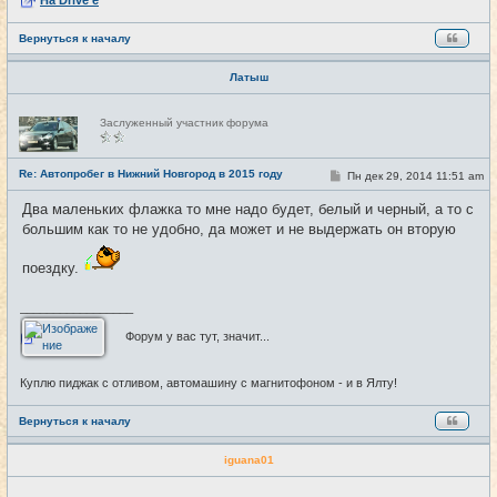
Вернуться к началу
Латыш
Н
Заслуженный участник форума
е
в
с
е
Re: Автопробег в Нижний Новгород в 2015 году
С
Пн дек 29, 2014 11:51 am
#29
т
о
и
о
Два маленьких флажка то мне надо будет, белый и черный, а то с
б
большим как то не удобно, да может и не выдержать он вторую
щ
е
н
поездку.
и
е
_________________
Форум у вас тут, значит...
Куплю пиджак с отливом, автомашину с магнитофоном - и в Ялту!
Вернуться к началу
iguana01