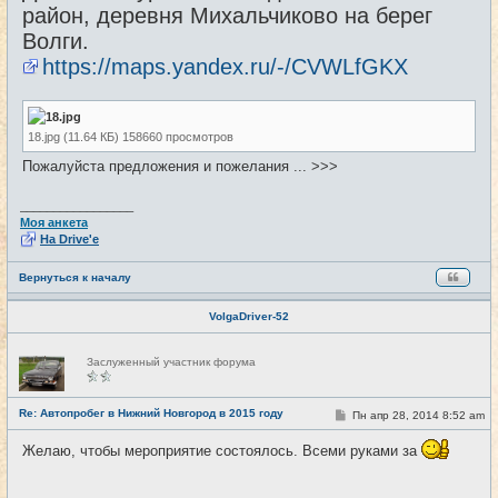
район, деревня Михальчиково на берег
Волги.
https://maps.yandex.ru/-/CVWLfGKX
18.jpg (11.64 КБ) 158660 просмотров
Пожалуйста предложения и пожелания ... >>>
_________________
Моя анкета
На Drive'e
Вернуться к началу
VolgaDriver-52
Н
Заслуженный участник форума
е
в
с
е
Re: Автопробег в Нижний Новгород в 2015 году
С
Пн апр 28, 2014 8:52 am
#2
т
о
и
о
Желаю, чтобы мероприятие состоялось. Всеми руками за
б
щ
е
н