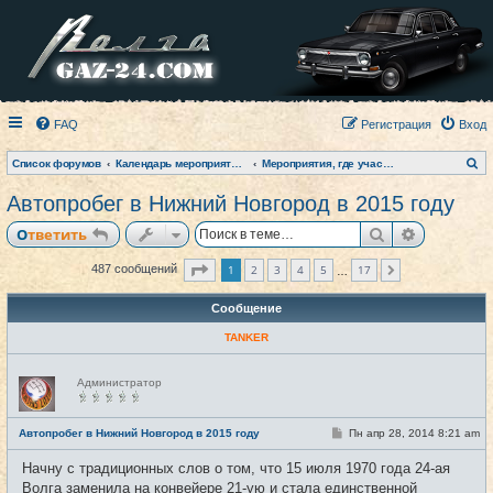
FAQ
Регистрация
Вход
П
Список форумов
Календарь мероприятий на текущий год
Мероприятия, где участвовал клуб (фото-архив)
о
и
Автопробег в Нижний Новгород в 2015 году
с
к
Поиск
Расширен
Ответить
Страница
1
из
17
1
2
3
4
5
17
487 сообщений
След.
…
Сообщение
TANKER
Н
Администратор
е
в
с
е
С
Автопробег в Нижний Новгород в 2015 году
Пн апр 28, 2014 8:21 am
#1
т
о
и
о
Начну с традиционных слов о том, что 15 июля 1970 года 24-ая
б
щ
Волга заменила на конвейере 21-ую и стала единственной