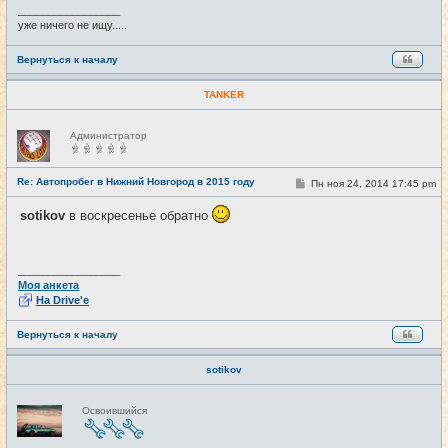
е
_________________
уже ничего не ищу.....
Вернуться к началу
TANKER
Н
Администратор
е
в
с
е
Re: Автопробег в Нижний Новгород в 2015 году
С
Пн ноя 24, 2014 17:45 pm
#16
т
о
и
о
sotikov
в воскресенье обратно
б
щ
е
н
и
_________________
е
Моя анкета
На Drive'e
Вернуться к началу
sotikov
Н
Освоившийся
е
в
с