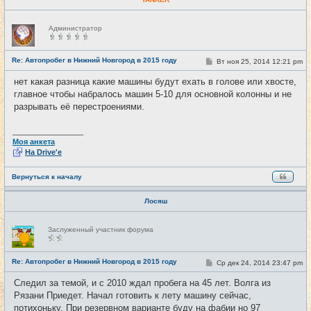
Н
Администратор
е
в
с
е
Re: Автопробег в Нижний Новгород в 2015 году
С
Вт ноя 25, 2014 12:21 pm
#22
т
о
и
о
нет какая разница какие машины будут ехать в голове или хвосте,
б
главное чтобы набралось машин 5-10 для основной колонны и не
щ
е
разрывать её перестроениями.
н
и
е
_________________
Моя анкета
На Drive'e
Вернуться к началу
Лосяш
Н
Заслуженный участник форума
е
в
с
е
Re: Автопробег в Нижний Новгород в 2015 году
С
Ср дек 24, 2014 23:47 pm
#23
т
о
и
о
Следил за темой, и с 2010 ждал пробега на 45 лет. Волга из
б
Рязани Приедет. Начал готовить к лету машину сейчас,
щ
е
потихоньку. При резервном варианте буду на фабии но 97