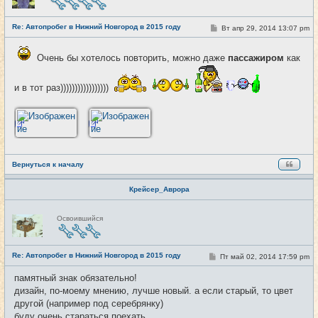
в
с
е
Re: Автопробег в Нижний Новгород в 2015 году
т
С
Вт апр 29, 2014 13:07 pm
#4
и
о
о
б
Очень бы хотелось повторить, можно даже
пассажиром
как
щ
е
н
и в тот раз)))))))))))))))))
и
е
Вернуться к началу
Крейсер_Аврора
Н
Освоившийся
е
в
с
е
Re: Автопробег в Нижний Новгород в 2015 году
т
С
Пт май 02, 2014 17:59 pm
#5
и
о
о
памятный знак обязательно!
б
дизайн, по-моему мнению, лучше новый. а если старый, то цвет
щ
е
другой (например под серебрянку)
н
буду очень стараться поехать
и