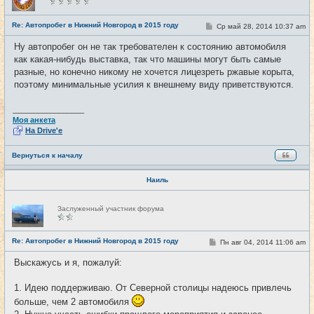
в
с
е
Re: Автопробег в Нижний Новгород в 2015 году
С
Ср май 28, 2014 10:37 am
#7
т
о
и
о
Ну автопробег он не так требователен к состоянию автомобиля
б
как какая-нибудь выставка, так что машины могут быть самые
щ
е
разные, но конечно никому не хочется лицезреть ржавые корыта,
н
поэтому минимальные усилия к внешнему виду приветствуются.
и
е
_________________
Моя анкета
На Drive'e
Вернуться к началу
Наиль
Н
Заслуженный участник форума
е
в
с
е
Re: Автопробег в Нижний Новгород в 2015 году
С
Пн авг 04, 2014 11:06 am
#8
т
о
и
о
Выскажусь и я, пожалуй:
б
щ
е
1. Идею поддерживаю. От Северной столицы надеюсь привлечь
н
и
больше, чем 2 автомобиля
е