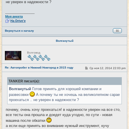
не уверен в надежности ?
н
и
е
_________________
Моя анкета
На Drive'e
Вернуться к началу
Волганутый
Н
Волговод
е
в
с
е
Re: Автопробег в Нижний Новгород в 2015 году
т
С
Ср ноя 12, 2014 22:03 pm
#14
и
о
о
б
TANKER писал(а):
щ
е
Волганутый
Готов принять для хорошей компании и
н
и
развесовки
А почему ты не хочешь на великолепном сарае
е
проехаться .. не уверен в надежности ?
почему, очень хочу проехаться! в надежности уверен на все сто,
все тесты она прошла и доедет куда угодно, по сути - новая
машина после обкатки
а если еще принять во внимание нужный инструмент, кучу