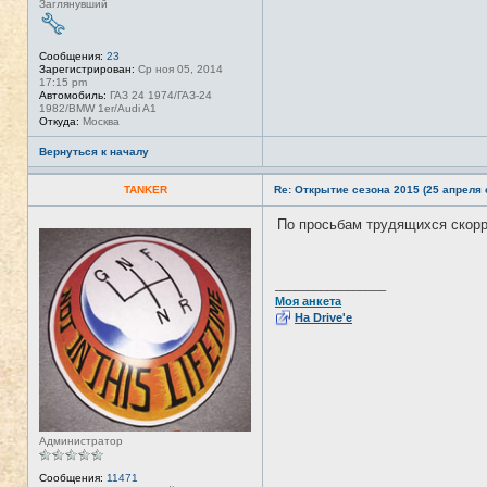
Заглянувший
Сообщения:
23
Зарегистрирован:
Ср ноя 05, 2014
17:15 pm
Автомобиль:
ГАЗ 24 1974/ГАЗ-24
1982/BMW 1er/Audi A1
Откуда:
Москва
Вернуться к началу
TANKER
Re: Открытие сезона 2015 (25 апреля с
По просьбам трудящихся скор
Н
е
в
с
е
_________________
т
Моя анкета
и
На Drive'e
Администратор
Сообщения:
11471