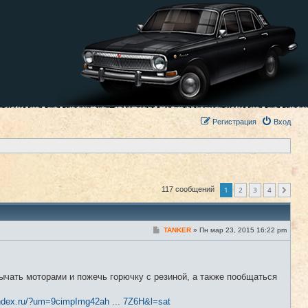
Регистрация
Вход
1
2
3
4
117 сообщений
След.
С
TANKER
»
Пн мар 23, 2015 16:22 pm
#1
о
о
б
щ
е
ычать моторами и пожечь горючку с резиной, а также пообщаться
н
и
е
ndex.ru/?um=9cimpImg42ah ... 7Z6H&l=sat