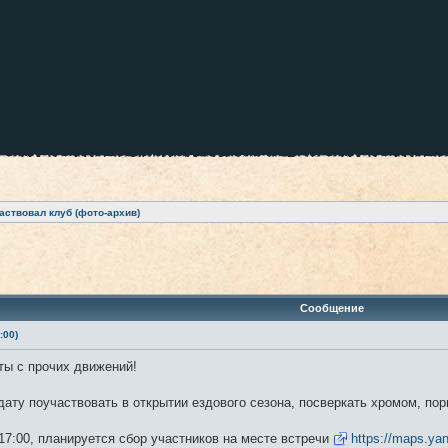
аствовал клуб (фото-архив)
ренный поиск
Сообщение
:00)
ты с прочих движений!
ату поучаствовать в открытии ездового сезона, посверкать хромом, пор
17:00, планируется сбор участников на месте встречи
https://maps.ya