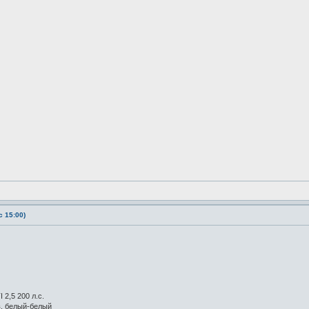
 15:00)
 2,5 200 л.с.
в. белый-белый