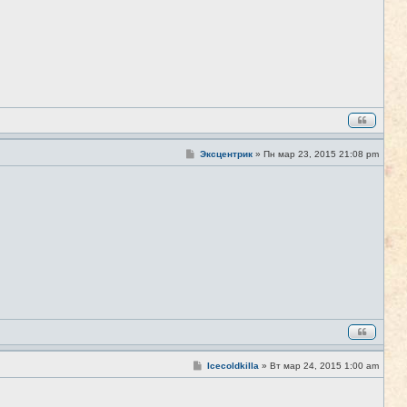
С
Эксцентрик
»
Пн мар 23, 2015 21:08 pm
#5
о
о
б
щ
е
н
и
е
С
Icecoldkilla
»
Вт мар 24, 2015 1:00 am
#6
о
о
б