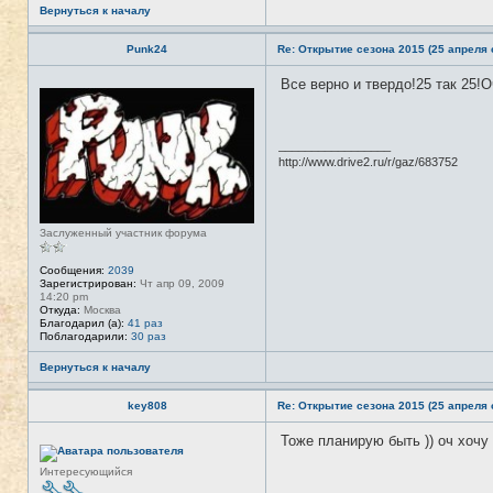
Вернуться к началу
Punk24
Re: Открытие сезона 2015 (25 апреля с
Все верно и твердо!25 так 25!
Н
е
в
с
е
_________________
т
http://www.drive2.ru/r/gaz/683752
и
Заслуженный участник форума
Сообщения:
2039
Зарегистрирован:
Чт апр 09, 2009
14:20 pm
Откуда:
Москва
Благодарил (а):
41 раз
Поблагодарили:
30 раз
Вернуться к началу
key808
Re: Открытие сезона 2015 (25 апреля с
Тоже планирую быть )) оч хочу 
Н
е
в
Интересующийся
с