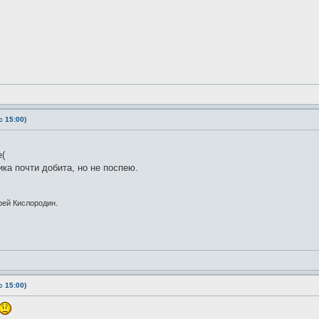
 15:00)
е(
ика почти добита, но не поспею.
рей Кислородин.
 15:00)