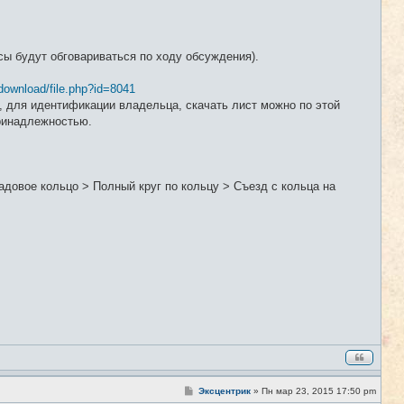
ы будут обговариваться по ходу обсуждения).
download/file.php?id=8041
 для идентификации владельца, скачать лист можно по этой
принадлежностью.
довое кольцо > Полный круг по кольцу > Съезд с кольца на
С
Эксцентрик
»
Пн мар 23, 2015 17:50 pm
#2
о