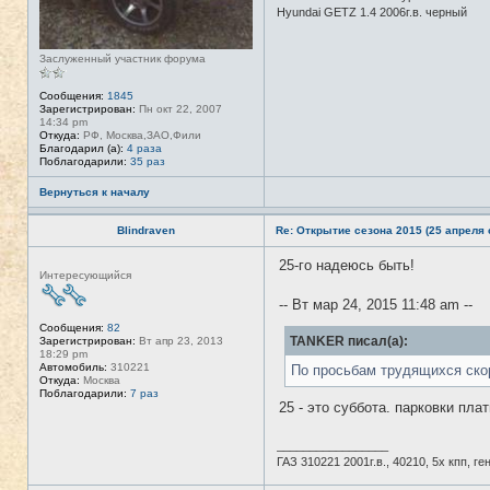
Hyundai GETZ 1.4 2006г.в. черный
Заслуженный участник форума
Сообщения:
1845
Зарегистрирован:
Пн окт 22, 2007
14:34 pm
Откуда:
РФ, Москва,ЗАО,Фили
Благодарил (а):
4 раза
Поблагодарили:
35 раз
Вернуться к началу
Blindraven
Re: Открытие сезона 2015 (25 апреля с
25-го надеюсь быть!
Н
Интересующийся
е
в
-- Вт мар 24, 2015 11:48 am --
с
е
Сообщения:
82
т
TANKER писал(а):
Зарегистрирован:
Вт апр 23, 2013
и
18:29 pm
Автомобиль:
310221
По просьбам трудящихся ско
Откуда:
Москва
Поблагодарили:
7 раз
25 - это суббота. парковки пла
_________________
ГАЗ 310221 2001г.в., 40210, 5х кпп, г