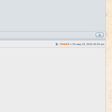
С
TANKER
»
Пн мар 23, 2015 20:32 pm
#4
о
о
б
щ
е
н
и
е