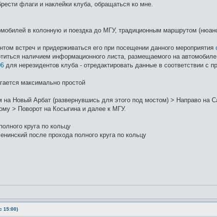
рести флаги и наклейки клуба, обращаться ко мне.
омобилей в колонную и поездка до МГУ, традиционным маршрутом (нюанс
нтом встреч и придерживаться его при посещении данного мероприятия
титься наличием информационного листа, размещаемого на автомобиле,
06
для нерезидентов клуба - отредактировать данные в соответствии с 
гается максимально простой
 на Новый Арбат (развернувшись для этого под мостом) > Направо на Са
ому > Поворот на Косыгина и далее к МГУ.
олного круга по кольцу
енинский после прохода полного круга по кольцу
 15:00)