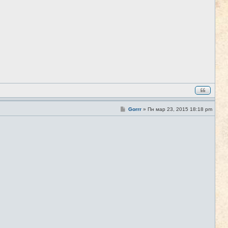
о
б
щ
е
н
и
е
С
Gorrr
»
Пн мар 23, 2015 18:18 pm
#3
о
о
б
щ
е
н
и
е