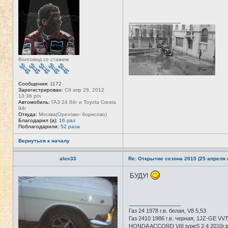
в
л
с
я
е
T
_________________
т
A
и
N
K
E
R
Волговод со стажем
Сообщения:
1172
Зарегистрирован:
Сб апр 28, 2012
13:36 pm
Автомобиль:
ГАЗ 24 84г и Toyota Cresta
94г
Откуда:
Москва(Орехово- борисово)
Благодарил (а):
16 раз
Поблагодарили:
52 раза
Вернуться к началу
alex33
Re: Открытие сезона 2015 (25 апреля с
БУДУ!
Н
е
в
с
е
_________________
т
Газ 24 1978 г.в. белая, V8 5,53
и
Газ 2410 1986 г.в. черная, 1JZ-GE VVTI
HONDA ACCORD VIII typeS 2.4 2010г.