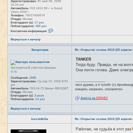
Зарегистрирован:
Вт май 09, 2006
20:24 pm
Автомобиль:
ГАЗ 2410 88 г. и Grand
Vitara 2009 г.
Телефон:
79037406676
Откуда:
Москва
Благодарил (а):
17 раз
Поблагодарили:
389 раз
К
Контактная информация:
о
н
Вернуться к началу
т
а
к
Эксцентрик
Re: Открытие сезона 2015 (25 апреля с
т
н
а
TANKER
Н
я
е
Тогда буду. Правда, не на волг
и
в
Заслуженный участник форума
н
Она почти готова. Даже электр
с
ф
е
о
т
Сообщения:
1888
р
_________________
и
Зарегистрирован:
Ср апр 15, 2009 8:52
м
«все дураки, а я тупой» (с) Архиманд
am
а
Автомобиль:
ГАЗ-24-75 Nissan RB20DET
коварен, капризен, злопамятен.
ц
Откуда:
Москва
и
Благодарил (а):
3 раза
я
Анкета на
DRIVE2
Поблагодарили:
14 раз
п
о
л
Вернуться к началу
ь
з
о
Icecoldkilla
Re: Открытие сезона 2015 (25 апреля с
в
а
Работаю, не судьба в этот раз
Н
т
е
е