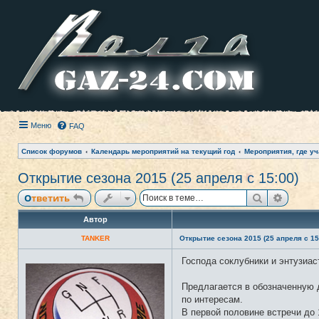
Меню
FAQ
Список форумов
Календарь мероприятий на текущий год
Мероприятия, где уч
Открытие сезона 2015 (25 апреля с 15:00)
Поиск
Расши
Ответить
Автор
TANKER
Открытие сезона 2015 (25 апреля с 15
Господа соклубники и энтузиас
Н
е
в
Предлагается в обозначенную д
с
е
по интересам.
т
В первой половине встречи до 
и