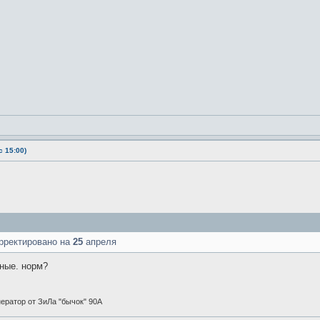
 15:00)
рректировано на
25
апреля
тные. норм?
енератор от ЗиЛа "бычок" 90А