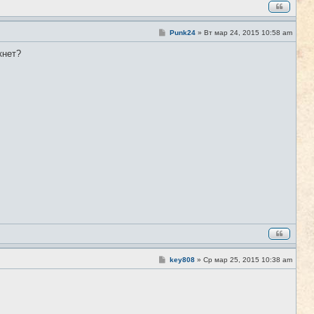
С
Punk24
»
Вт мар 24, 2015 10:58 am
#9
о
о
кнет?
б
щ
е
н
и
е
С
key808
»
Ср мар 25, 2015 10:38 am
#10
о
о
б
щ
е
н