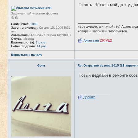
а
Пилять. Чётко в мой др + у доч
ц
Н
и
е
я
в
Заслуженный участник форума
п
с
о
е
_________________
л
т
Сообщения:
1888
«все дураки, а я тупой» (с) Архиманд
ь
и
Зарегистрирован:
Ср апр 15, 2009 8:52
з
коварен, капризен, злопамятен.
am
о
Автомобиль:
ГАЗ-24-75 Nissan RB20DET
в
Откуда:
Москва
Анкета на
DRIVE2
а
Благодарил (а):
3 раза
т
Поблагодарили:
14 раз
е
л
Вернуться к началу
я
T
A
Gorrr
Re: Открытие сезона 2015 (18 апреля с
N
K
Новый дедлайн в ремонте обозн
E
Н
R
е
в
с
е
_________________
т
Драйв2
и