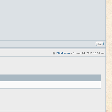
С
Blindraven
»
Вт мар 24, 2015 10:30 am
#8
о
о
б
щ
е
н
и
е