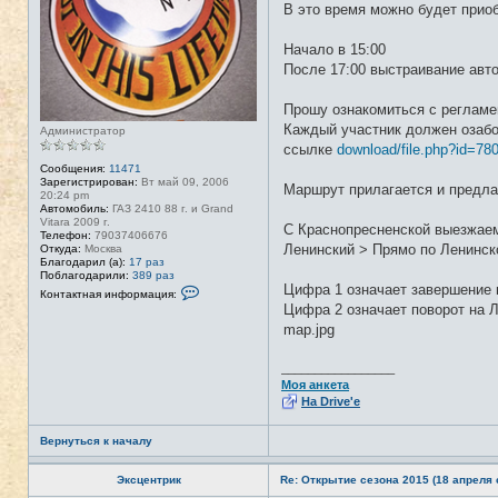
В это время можно будет приоб
Начало в 15:00
После 17:00 выстраивание авт
Прошу ознакомиться с регламе
Каждый участник должен озабо
Администратор
ссылке
download/file.php?id=78
Сообщения:
11471
Зарегистрирован:
Вт май 09, 2006
Маршрут прилагается и предла
20:24 pm
Автомобиль:
ГАЗ 2410 88 г. и Grand
Vitara 2009 г.
С Краснопресненской выезжаем
Телефон:
79037406676
Ленинский > Прямо по Ленинск
Откуда:
Москва
Благодарил (а):
17 раз
Поблагодарили:
389 раз
Цифра 1 означает завершение п
К
Контактная информация:
о
Цифра 2 означает поворот на Л
н
map.jpg
т
а
к
т
_________________
н
Моя анкета
а
На Drive'e
я
и
н
Вернуться к началу
ф
о
р
Эксцентрик
Re: Открытие сезона 2015 (18 апреля с
м