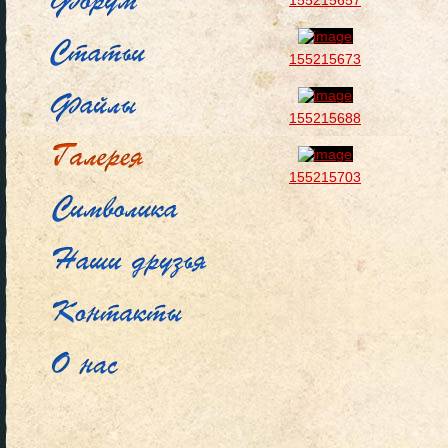
155215657
155215673
155215688
155215703