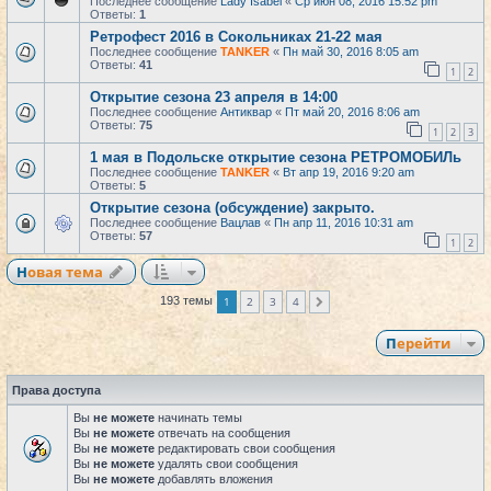
Последнее сообщение
Lady Isabel
«
Ср июн 08, 2016 15:52 pm
Ответы:
1
Ретрофест 2016 в Сокольниках 21-22 мая
Последнее сообщение
TANKER
«
Пн май 30, 2016 8:05 am
Ответы:
41
1
2
Открытие сезона 23 апреля в 14:00
Последнее сообщение
Антиквар
«
Пт май 20, 2016 8:06 am
Ответы:
75
1
2
3
1 мая в Подольске открытие сезона РЕТРОМОБИЛь
Последнее сообщение
TANKER
«
Вт апр 19, 2016 9:20 am
Ответы:
5
Открытие сезона (обсуждение) закрыто.
Последнее сообщение
Вацлав
«
Пн апр 11, 2016 10:31 am
Ответы:
57
1
2
Новая тема
1
2
3
4
193 темы
След.
Перейти
Права доступа
Вы
не можете
начинать темы
Вы
не можете
отвечать на сообщения
Вы
не можете
редактировать свои сообщения
Вы
не можете
удалять свои сообщения
Вы
не можете
добавлять вложения