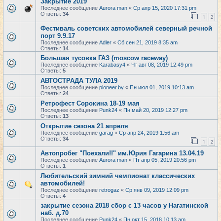
Закрытие 2019
Последнее сообщение
Aurora man
«
Ср апр 15, 2020 17:31 pm
Ответы:
34
1
2
Фестиваль советских автомобилей северный речной
порт 9.9.17
Последнее сообщение
Adler
«
Сб сен 21, 2019 8:35 am
Ответы:
14
Большая тусовка ГАЗ (moscow raceway)
Последнее сообщение
Karabasy4
«
Чт авг 08, 2019 12:49 pm
Ответы:
5
АВТОСТРАДА ТУЛА 2019
Последнее сообщение
pioneer.by
«
Пн июл 01, 2019 10:13 am
Ответы:
24
Ретрофест Сорокина 18-19 мая
Последнее сообщение
Punk24
«
Пн май 20, 2019 12:27 pm
Ответы:
13
Открытие сезона 21 апреля
Последнее сообщение
garag
«
Ср апр 24, 2019 1:56 am
Ответы:
34
1
2
Автопробег "Поехали!!" им.Юрия Гагарина 13.04.19
Последнее сообщение
Aurora man
«
Пт апр 05, 2019 20:56 pm
Ответы:
1
Любительский зимний чемпионат классических
автомобилей!
Последнее сообщение
retrogaz
«
Ср янв 09, 2019 12:09 pm
Ответы:
4
закрытие сезона 2018 сбор с 13 часов у Нагатинской
наб. д.70
Последнее сообщение
Punk24
«
Пн окт 15, 2018 10:13 am