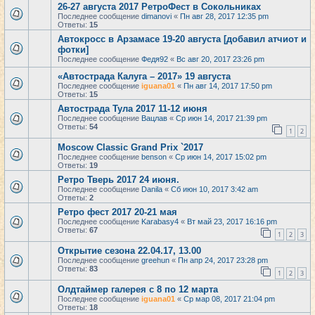
26-27 августа 2017 РетроФест в Сокольниках
Последнее сообщение
dimanovi
«
Пн авг 28, 2017 12:35 pm
Ответы:
15
Автокросс в Арзамасе 19-20 августа [добавил атчиот и
фотки]
Последнее сообщение
Федя92
«
Вс авг 20, 2017 23:26 pm
«Автострада Калуга – 2017» 19 августа
Последнее сообщение
iguana01
«
Пн авг 14, 2017 17:50 pm
Ответы:
15
Автострада Тула 2017 11-12 июня
Последнее сообщение
Вацлав
«
Ср июн 14, 2017 21:39 pm
Ответы:
54
1
2
Moscow Classic Grand Prix `2017
Последнее сообщение
benson
«
Ср июн 14, 2017 15:02 pm
Ответы:
19
Ретро Тверь 2017 24 июня.
Последнее сообщение
Danila
«
Сб июн 10, 2017 3:42 am
Ответы:
2
Ретро фест 2017 20-21 мая
Последнее сообщение
Karabasy4
«
Вт май 23, 2017 16:16 pm
Ответы:
67
1
2
3
Открытие сезона 22.04.17, 13.00
Последнее сообщение
greehun
«
Пн апр 24, 2017 23:28 pm
Ответы:
83
1
2
3
Олдтаймер галерея с 8 по 12 марта
Последнее сообщение
iguana01
«
Ср мар 08, 2017 21:04 pm
Ответы:
18