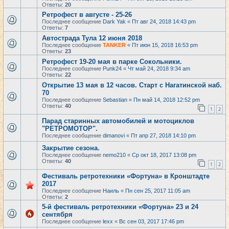
Ответы:
20
Ретрофест в августе - 25-26
Последнее сообщение
Dark Yak
«
Пт авг 24, 2018 14:43 pm
Ответы:
7
Автострада Тула 12 июня 2018
Последнее сообщение
TANKER
«
Пт июн 15, 2018 16:53 pm
Ответы:
23
Ретрофест 19-20 мая в парке Сокольники.
Последнее сообщение
Punk24
«
Чт май 24, 2018 9:34 am
Ответы:
22
Открытие 13 мая в 12 часов. Старт с Нагатинской наб.
70
Последнее сообщение
Sebastian
«
Пн май 14, 2018 12:52 pm
Ответы:
40
1
2
Парад старинных автомобилей и мотоциклов
"РЕТРОМОТОР".
Последнее сообщение
dimanovi
«
Пт апр 27, 2018 14:10 pm
Закрытие сезона.
Последнее сообщение
nemo210
«
Ср окт 18, 2017 13:08 pm
Ответы:
40
1
2
Фестиваль ретротехники «Фортуна» в Кронштадте
2017
Последнее сообщение
Наиль
«
Пн сен 25, 2017 11:05 am
Ответы:
2
5-й фестиваль ретротехники «Фортуна» 23 и 24
сентября
Последнее сообщение
lexx
«
Вс сен 03, 2017 17:46 pm