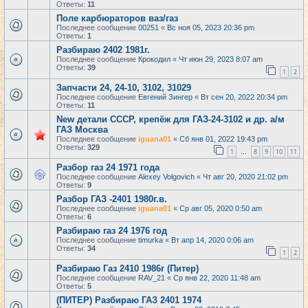
Ответы:
11
Поле карбюраторов ваз/газ
Последнее сообщение
00251
«
Вс ноя 05, 2023 20:36 pm
Ответы:
1
Разбираю 2402 1981г.
Последнее сообщение
Крокодил
«
Чт июн 29, 2023 8:07 am
Ответы:
39
1
2
Запчасти 24, 24-10, 3102, 31029
Последнее сообщение
Евгений Зингер
«
Вт сен 20, 2022 20:34 pm
Ответы:
11
New детали СССР, крепёж для ГАЗ-24-3102 и др. а/м
ГАЗ Москва
Последнее сообщение
iguana01
«
Сб янв 01, 2022 19:43 pm
Ответы:
329
1
8
9
10
11
…
Разбор газ 24 1971 года
Последнее сообщение
Alexey Volgovich
«
Чт авг 20, 2020 21:02 pm
Ответы:
9
Разбор ГАЗ -2401 1980г.в.
Последнее сообщение
iguana01
«
Ср авг 05, 2020 0:50 am
Ответы:
6
Разбираю газ 24 1976 год
Последнее сообщение
timurka
«
Вт апр 14, 2020 0:06 am
Ответы:
34
1
2
Разбираю Газ 2410 1986г (Питер)
Последнее сообщение
RAV_21
«
Ср янв 22, 2020 11:48 am
Ответы:
5
(ПИТЕР) Разбираю ГАЗ 2401 1974