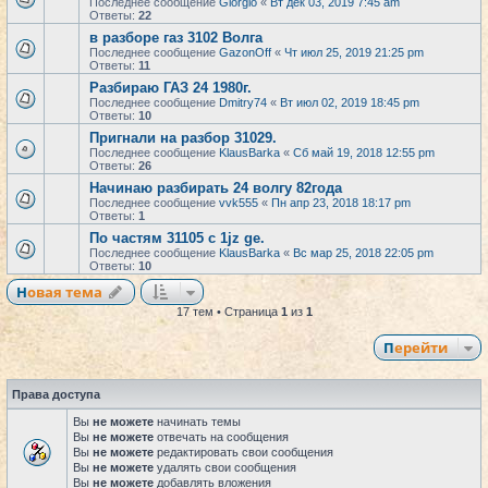
Последнее сообщение
Giorgio
«
Вт дек 03, 2019 7:45 am
Ответы:
22
в разборе газ 3102 Волга
Последнее сообщение
GazonOff
«
Чт июл 25, 2019 21:25 pm
Ответы:
11
Разбираю ГАЗ 24 1980г.
Последнее сообщение
Dmitry74
«
Вт июл 02, 2019 18:45 pm
Ответы:
10
Пригнали на разбор 31029.
Последнее сообщение
KlausBarka
«
Сб май 19, 2018 12:55 pm
Ответы:
26
Начинаю разбирать 24 волгу 82года
Последнее сообщение
vvk555
«
Пн апр 23, 2018 18:17 pm
Ответы:
1
По частям 31105 с 1jz ge.
Последнее сообщение
KlausBarka
«
Вс мар 25, 2018 22:05 pm
Ответы:
10
Новая тема
17 тем • Страница
1
из
1
Перейти
Права доступа
Вы
не можете
начинать темы
Вы
не можете
отвечать на сообщения
Вы
не можете
редактировать свои сообщения
Вы
не можете
удалять свои сообщения
Вы
не можете
добавлять вложения