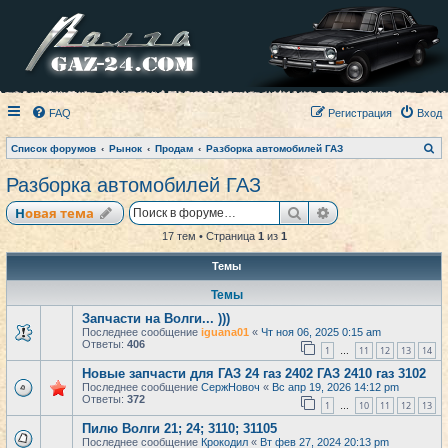
FAQ
Регистрация
Вход
П
Список форумов
Рынок
Продам
Разборка автомобилей ГАЗ
о
и
Разборка автомобилей ГАЗ
с
к
Поиск
Расширенный по
Новая тема
17 тем • Страница
1
из
1
Темы
Темы
Запчасти на Волги... )))
Последнее сообщение
iguana01
«
Чт ноя 06, 2025 0:15 am
Ответы:
406
1
11
12
13
14
…
Новые запчасти для ГАЗ 24 газ 2402 ГАЗ 2410 газ 3102
Последнее сообщение
СержНовоч
«
Вс апр 19, 2026 14:12 pm
Ответы:
372
1
10
11
12
13
…
Пилю Волги 21; 24; 3110; 31105
Последнее сообщение
Крокодил
«
Вт фев 27, 2024 20:13 pm