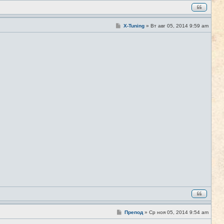
С
X-Tuning
»
Вт авг 05, 2014 9:59 am
#9
о
о
б
щ
е
н
и
е
С
Препод
»
Ср ноя 05, 2014 9:54 am
#10
о
о