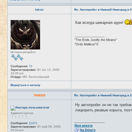
Inkviz
Re: Автопробег в Нижний Новгород в 2
Н
Как всегда шикарная идея!
е
в
с
е
_________________
т
"The Ends Justify the Means"
и
"Ordo Malleus"©
Интересующийся
Сообщения:
72
Зарегистрирован:
Вт окт 13, 2009
16:26 pm
Откуда:
МО, Белоозёрский
Вернуться к началу
TANKER
Re: Автопробег в Нижний Новгород в 2
Ну автопробег он не так требо
Н
е
лицезреть ржавые корыта, поэ
в
Администратор
с
е
_________________
т
Сообщения:
11471
Моя анкета
и
Зарегистрирован:
Вт май 09, 2006
На Drive'e
20:24 pm