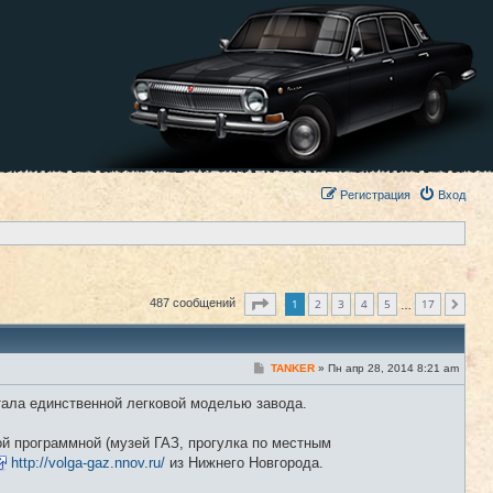
Регистрация
Вход
Страница
1
из
17
1
2
3
4
5
17
487 сообщений
След.
…
С
TANKER
»
Пн апр 28, 2014 8:21 am
#1
о
о
стала единственной легковой моделью завода.
б
щ
е
ой программной (музей ГАЗ, прогулка по местным
н
и
http://volga-gaz.nnov.ru/
из Нижнего Новгорода.
е