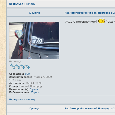
я
T
Вернуться к началу
A
N
K
X-Tuning
Re: Автопробег в Нижний Новгород в 2
E
R
Жду с нетерпением!
40ка л
Н
е
в
с
е
т
и
Волговод
Сообщения:
990
Зарегистрирован:
Чт авг 27, 2009
18:19 pm
Автомобиль:
ГАЗ 24 '1970
Откуда:
Нижний Новгород
Благодарил (а):
3 раза
Поблагодарили:
25 раз
Вернуться к началу
Препод
Re: Автопробег в Нижний Новгород в 2