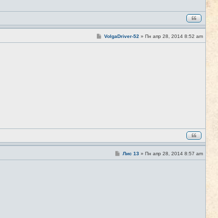
С
VolgaDriver-52
»
Пн апр 28, 2014 8:52 am
#2
о
о
б
щ
е
н
и
е
С
Лис 13
»
Пн апр 28, 2014 8:57 am
#3
о
о
б
щ
е
н
и
е