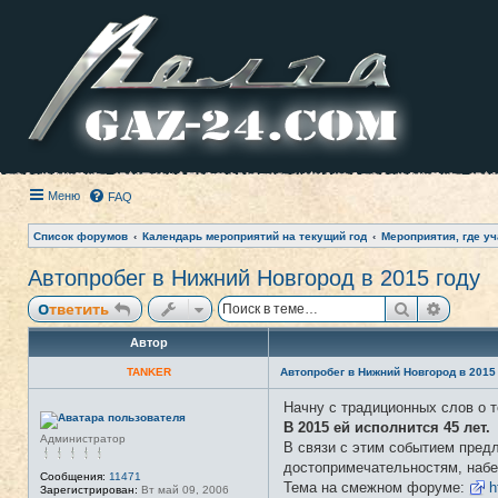
Меню
FAQ
Список форумов
Календарь мероприятий на текущий год
Мероприятия, где уч
Автопробег в Нижний Новгород в 2015 году
Поиск
Расши
Ответить
Автор
TANKER
Автопробег в Нижний Новгород в 2015
Начну с традиционных слов о т
Н
е
В 2015 ей исполнится 45 лет.
в
Администратор
В связи с этим событием предл
с
е
достопримечательностям, набе
т
Сообщения:
11471
Тема на смежном форуме:
h
и
Зарегистрирован:
Вт май 09, 2006