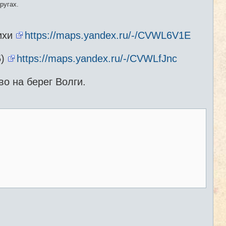
ругах.
ихи
https://maps.yandex.ru/-/CVWL6V1E
5)
https://maps.yandex.ru/-/CVWLfJnc
о на берег Волги.