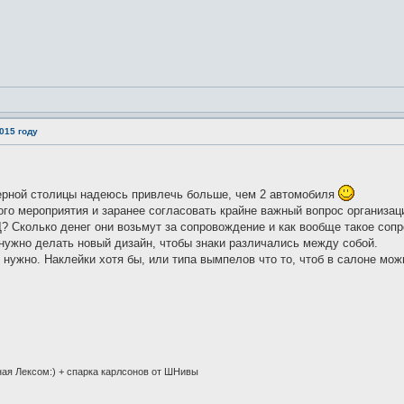
015 году
ерной столицы надеюсь привлечь больше, чем 2 автомобиля
го мероприятия и заранее согласовать крайне важный вопрос организаци
? Сколько денег они возьмут за сопровождение и как вообще такое соп
нужно делать новый дизайн, чтобы знаки различались между собой.
нужно. Наклейки хотя бы, или типа вымпелов что то, чтоб в салоне мож
ная Лексом:) + спарка карлсонов от ШНивы