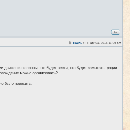
С
Наиль
»
Пн авг 04, 2014 11:06 am
#8
о
о
б
щ
е
н
и
и движения колонны: кто будет вести, кто будет замыкать, рации
е
ровождение можно организовать?
но было повесить.