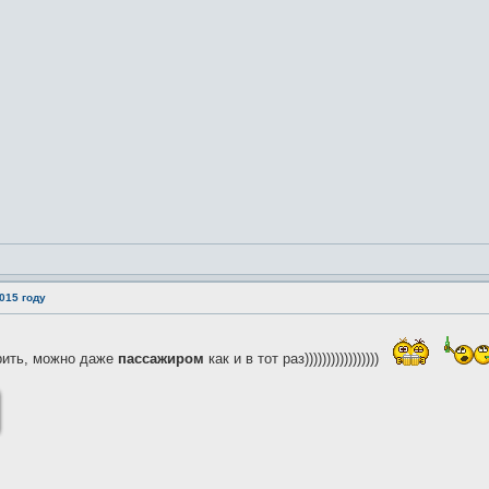
015 году
рить, можно даже
пассажиром
как и в тот раз)))))))))))))))))