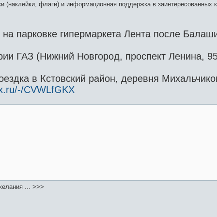
и (наклейки, флаги) и информационная поддержка в заинтересованных к
0 на парковке гипермаркета Лента после Балаш
рии ГАЗ (Нижний Новгород, проспект Ленина, 9
оездка в Кстовский район, деревня Михальчиков
ex.ru/-/CVWLfGKX
елания ... >>>