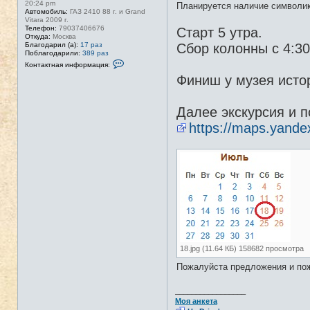
20:24 pm
Планируется наличие символик
Автомобиль:
ГАЗ 2410 88 г. и Grand
Vitara 2009 г.
Телефон:
79037406676
Старт 5 утра.
Откуда:
Москва
Сбор колонны с 4:3
Благодарил (а):
17 раз
Поблагодарили:
389 раз
К
Контактная информация:
о
Финиш у музея исто
н
т
а
к
Далее экскурсия и п
т
н
https://maps.yand
а
я
и
н
ф
о
р
м
а
ц
и
я
п
о
л
18.jpg (11.64 КБ) 158682 просмотра
ь
з
Пожалуйста предложения и пож
о
в
а
_________________
т
Моя анкета
е
л