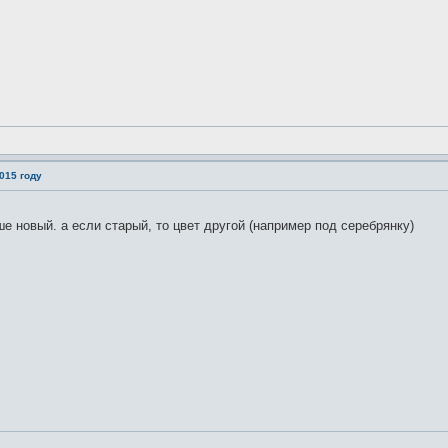
015 году
е новый. а если старый, то цвет другой (например под серебрянку)