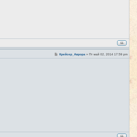
С
Крейсер_Аврора
»
Пт май 02, 2014 17:59 pm
#5
о
о
б
щ
е
н
и
е