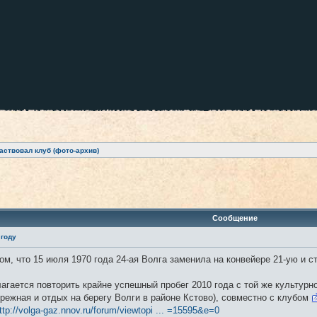
аствовал клуб (фото-архив)
ренный поиск
Сообщение
 году
ом, что 15 июля 1970 года 24-ая Волга заменила на конвейере 21-ую и 
агается повторить крайне успешный пробег 2010 года с той же культурн
режная и отдых на берегу Волги в районе Кстово), совместно с клубом
ttp://volga-gaz.nnov.ru/forum/viewtopi ... =15595&e=0