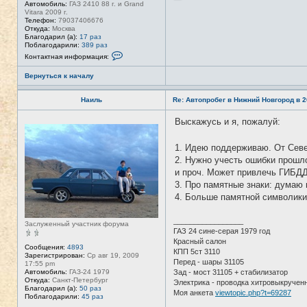
Автомобиль:
ГАЗ 2410 88 г. и Grand
Vitara 2009 г.
Телефон:
79037406676
Откуда:
Москва
Благодарил (а):
17 раз
Поблагодарили:
389 раз
К
Контактная информация:
о
н
Вернуться к началу
т
а
к
Наиль
Re: Автопробег в Нижний Новгород в 2
т
н
а
Выскажусь и я, пожалуй:
Н
я
е
и
в
н
1. Идею поддерживаю. От Сев
с
ф
е
2. Нужно учесть ошибки прошло
о
т
р
и проч. Может привлечь ГИБДД
и
м
3. Про памятные знаки: думаю 
а
ц
4. Больше памятной символики 
и
я
п
_________________
Заслуженный участник форума
о
ГАЗ 24 сине-серая 1979 год
л
Красный салон
ь
Сообщения:
4893
з
КПП 5ст 3110
Зарегистрирован:
Ср авг 19, 2009
о
Перед - шары 31105
17:55 pm
в
Автомобиль:
ГАЗ-24 1979
Зад - мост 31105 + стабилизатор
а
Откуда:
Санкт-Петербург
Электрика - проводка хитровыкручен
т
Благодарил (а):
50 раз
е
Моя анкета
viewtopic.php?t=69287
Поблагодарили:
45 раз
л