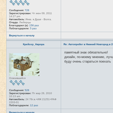
о
л
ь
Сообщения:
726
з
Зарегистрирован:
Чт июн 09, 2011
о
14:27 pm
в
Автомобиль:
Инка. в Душе - Волга.
а
Откуда:
Люберцы
т
Благодарил (а):
156 раз
е
Поблагодарили:
5 раз
л
я
Л
Вернуться к началу
и
с
Крейсер_Аврора
Re: Автопробег в Нижний Новгород в 2
1
3
памятный знак обязательно!
Н
е
дизайн, по-моему мнению, лучш
в
буду очень стараться поехать
с
е
т
и
Освоившийся
Сообщения:
526
Зарегистрирован:
Пт мар 26, 2010
10:13 am
Автомобиль:
24 76г.в.+ИЖ 21251+РАФ
2203-01
Поблагодарили:
12 раз
Вернуться к началу