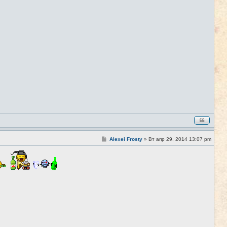
С
Alexei Frosty
»
Вт апр 29, 2014 13:07 pm
#4
о
о
б
щ
е
н
и
е