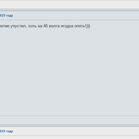
015 году
етие упустил, хоть на 45 волга ягодка опять!)))
015 году