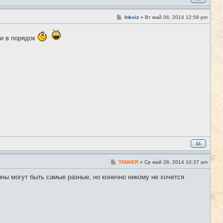
С
Inkviz
»
Вт май 06, 2014 12:58 pm
#6
о
о
б
ти в порядок
щ
е
н
и
е
С
TANKER
»
Ср май 28, 2014 10:37 am
#7
о
о
ины могут быть самые разные, но конечно никому не хочется
б
щ
е
н
и
е