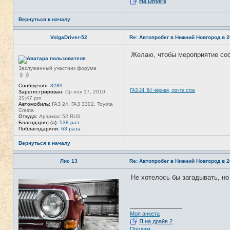
На Drive'e
я
T
A
Вернуться к началу
N
K
E
VolgaDriver-52
Re: Автопробег в Нижний Новгород в 2
R
Желаю, чтобы мероприятие со
Н
е
в
Заслуженный участник форума
с
е
_________________
т
Сообщения:
3289
ГАЗ 24 '84 чёрная, почти сток
и
Зарегистрирован:
Ср ноя 17, 2010
20:47 pm
Автомобиль:
ГАЗ 24, ГАЗ 3302, Toyota
Cresta
Откуда:
Арзамас 52 RUS
Благодарил (а):
538 раз
Поблагодарили:
63 раза
Вернуться к началу
Лис 13
Re: Автопробег в Нижний Новгород в 2
Не хотелось бы загадывать, но
Н
е
в
с
е
_________________
т
Моя анкета
и
Я на драйв 2
Продам