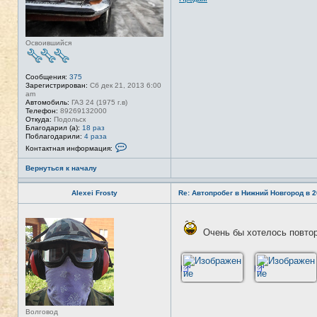
Освоившийся
Сообщения:
375
Зарегистрирован:
Сб дек 21, 2013 6:00
am
Автомобиль:
ГАЗ 24 (1975 г.в)
Телефон:
89269132000
Откуда:
Подольск
Благодарил (а):
18 раз
Поблагодарили:
4 раза
К
Контактная информация:
о
н
Вернуться к началу
т
а
к
Alexei Frosty
Re: Автопробег в Нижний Новгород в 2
т
н
а
Н
я
е
и
Очень бы хотелось повто
в
н
с
ф
е
о
т
р
и
м
а
ц
и
я
Волговод
п