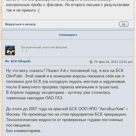
контрольные пробы с фасовок. Но второго письма с результатами
так и не пришло :(
Вернуться к началу
Самоварыч
Н
Заслуженный участник форума
е
в
с
е
Re: БСК Ойлрайт
С
Пт фев 18, 2011 13:01 pm
#47
т
о
и
о
Ну что могу сказать? Пошел 4-й с половиной год, я все на БСК
б
ОйлРайт. Этой зимой и в нонешние морозы показала себя как и
щ
е
положено для БСК (на холодную педаль жесткая и задумчивая,
н
после 8 минутного прогрева тормоза мягенькие и пушистые).
и
е
В Апреле подведу эксцентрики - чуточку уже сточились
тормозные накладки ОАО ГАЗ.
До этого до 2007 года на красной БСК ООО НПО "АвтоБытХим" г.
Москва. Но производство на этом предприятии БСК прекращено.
Технологические жидкости от проверенных годами постоянных
поставщиков.
Без комментариев...