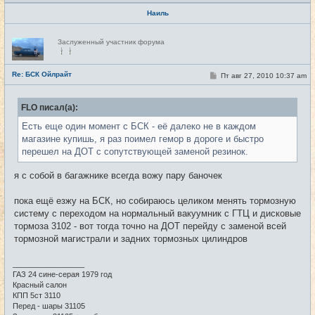
Наиль
Н
Заслуженный участник форума
е
в
с
е
Re: БСК Ойлрайт
С
Пт авг 27, 2010 10:37 am
#33
т
о
и
о
б
FLO писал(а):
щ
е
Есть еще один момент с БСК - её далеко не в каждом
н
и
магазине купишь, я раз поимел гемор в дороге и быстро
е
перешел на ДОТ с сопутствующей заменой резинок.
я с собой в багажнике всегда вожу пару баночек
пока ещё езжу на БСК, но собираюсь целиком менять тормозную
систему с переходом на нормальный вакуумник с ГТЦ и дисковые
тормоза 3102 - вот тогда точно на ДОТ перейду с заменой всей
тормозной магистрали и задних тормозных цилиндров
_________________
ГАЗ 24 сине-серая 1979 год
Красный салон
КПП 5ст 3110
Перед - шары 31105