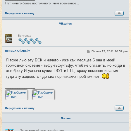
Нет ничего более постоянного , чем временное...
Вернуться к началу
Viktoriys
Н
Волговод
е
в
с
е
Re: БСК Ойлрайт
т
С
Пн янв 17, 2011 20:57 pm
#40
и
о
о
Я тоже лью эту БСК и ничего - уже как месяцев 5 она в моей
б
тормозной системе - тьфу-тьфу-тьфу, чтоб не сглазить, но когда в
щ
е
октябре у Игуаныча купил ГВУТ и ГТЦ, сразу поменял и залил
н
и
туда эту жидкость - до сих пор никаких проблем нет!
е
_________________
Вернуться к началу
Лосяш
Н
Заслуженный участник форума