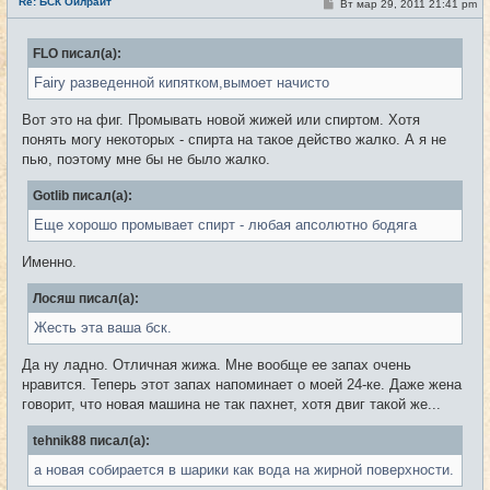
Re: БСК Ойлрайт
С
Вт мар 29, 2011 21:41 pm
#51
т
о
и
о
б
FLO писал(а):
щ
е
Fairy разведенной кипятком,вымоет начисто
н
и
е
Вот это на фиг. Промывать новой жижей или спиртом. Хотя
понять могу некоторых - спирта на такое действо жалко. А я не
пью, поэтому мне бы не было жалко.
Gotlib писал(а):
Еще хорошо промывает спирт - любая апсолютно бодяга
Именно.
Лосяш писал(а):
Жесть эта ваша бск.
Да ну ладно. Отличная жижа. Мне вообще ее запах очень
нравится. Теперь этот запах напоминает о моей 24-ке. Даже жена
говорит, что новая машина не так пахнет, хотя двиг такой же...
tehnik88 писал(а):
а новая собирается в шарики как вода на жирной поверхности.