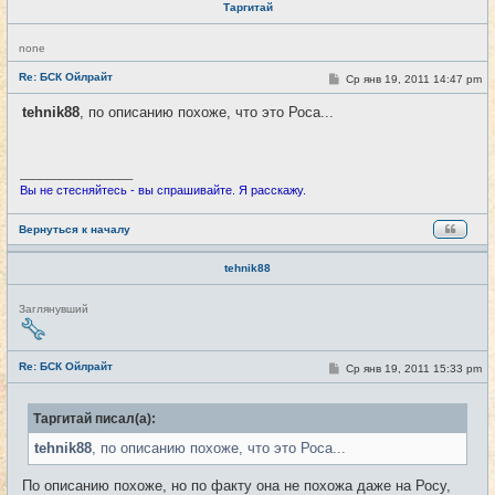
Таргитай
Н
none
е
в
Re: БСК Ойлрайт
С
Ср янв 19, 2011 14:47 pm
#44
с
о
е
о
tehnik88
, по описанию похоже, что это Роса...
т
б
и
щ
е
н
и
_________________
е
Вы не стесняйтесь - вы спрашивайте. Я расскажу.
Вернуться к началу
tehnik88
Н
Заглянувший
е
в
с
е
Re: БСК Ойлрайт
С
Ср янв 19, 2011 15:33 pm
#45
т
о
и
о
б
Таргитай писал(а):
щ
е
tehnik88
, по описанию похоже, что это Роса...
н
и
е
По описанию похоже, но по факту она не похожа даже на Росу,