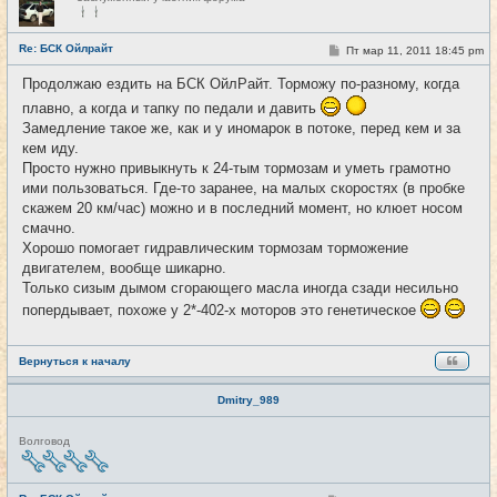
е
в
с
е
Re: БСК Ойлрайт
С
Пт мар 11, 2011 18:45 pm
#50
т
о
и
о
Продолжаю ездить на БСК ОйлРайт. Торможу по-разному, когда
б
щ
плавно, а когда и тапку по педали и давить
е
Замедление такое же, как и у иномарок в потоке, перед кем и за
н
и
кем иду.
е
Просто нужно привыкнуть к 24-тым тормозам и уметь грамотно
ими пользоваться. Где-то заранее, на малых скоростях (в пробке
скажем 20 км/час) можно и в последний момент, но клюет носом
смачно.
Хорошо помогает гидравлическим тормозам торможение
двигателем, вообще шикарно.
Только сизым дымом сгорающего масла иногда сзади несильно
попердывает, похоже у 2*-402-х моторов это генетическое
Вернуться к началу
Dmitry_989
Н
Волговод
е
в
с
е