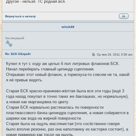
Другое - нельзя. ТС родная вся.
щ
е
н
и
е
Вернуться к началу
tehnik88
Н
Заглянувший
е
в
с
е
Re: БСК Ойлрайт
С
Ср янв 19, 2011 3:58 am
#43
т
о
и
о
Купил я тут с ходу аж целых 6 пол литровых флаконов БСК.
б
Начал перебирать главный цилиндр сцепления.
щ
е
Открываю этот новый флакон, а тормозуха-то совсем не та, какой
н
я её привык видеть.
и
е
Старая БСК красно-оранжево-жёлтая была все эти годы (ещё 3
года назад покупал в точно таких же баклашках, но нормальную),
а новая как марганцовка по цвету.
Старая БСК нормально растекалась по поверхности
пластмассового бачка цилиндра сцепления, а новая собирается в
шарики как вода на жирной поверхности.
Старая была на ощупь маслянистая (что сосбственно говоря
было вполне резонно, раз она наполовину из касторки состоит), а
новая примерно как тосол на ощупь.