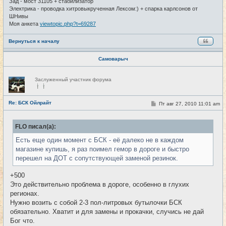
Зад - мост 31105 + стабилизатор
Электрика - проводка хитровыкрученная Лексом:) + спарка карлсонов от
ШНивы
Моя анкета
viewtopic.php?t=69287
Вернуться к началу
Самоварыч
Н
Заслуженный участник форума
е
в
с
е
Re: БСК Ойлрайт
С
Пт авг 27, 2010 11:01 am
#34
т
о
и
о
б
FLO писал(а):
щ
е
Есть еще один момент с БСК - её далеко не в каждом
н
и
магазине купишь, я раз поимел гемор в дороге и быстро
е
перешел на ДОТ с сопутствующей заменой резинок.
+500
Это действительно проблема в дороге, особенно в глухих
регионах.
Нужно возить с собой 2-3 пол-литровых бутылочки БСК
обязательно. Хватит и для замены и прокачки, случись не дай
Бог что.