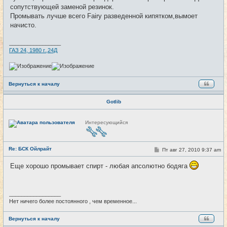
е
сопутствующей заменой резинок.
н
и
Промывать лучше всего Fairy разведенной кипятком,вымоет
е
начисто.
_________________
ГАЗ 24, 1980 г.,24Д
Вернуться к началу
Gotlib
Н
Интересующийся
е
в
с
е
Re: БСК Ойлрайт
т
С
Пт авг 27, 2010 9:37 am
#32
и
о
о
Еще хорошо промывает спирт - любая апсолютно бодяга
б
щ
е
н
и
_________________
е
Нет ничего более постоянного , чем временное...
Вернуться к началу