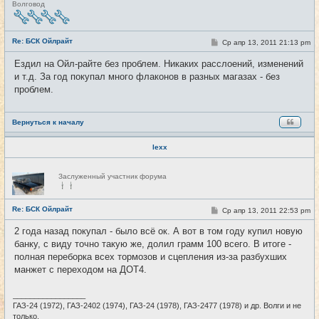
Н
Волговод
е
в
с
е
Re: БСК Ойлрайт
С
Ср апр 13, 2011 21:13 pm
#57
т
о
и
о
Ездил на Ойл-райте без проблем. Никаких расслоений, изменений
б
и т.д. За год покупал много флаконов в разных магазах - без
щ
е
проблем.
н
и
е
Вернуться к началу
lexx
Н
Заслуженный участник форума
е
в
с
е
Re: БСК Ойлрайт
С
Ср апр 13, 2011 22:53 pm
#58
т
о
и
о
2 года назад покупал - было всё ок. А вот в том году купил новую
б
банку, с виду точно такую же, долил грамм 100 всего. В итоге -
щ
е
полная переборка всех тормозов и сцепления из-за разбухших
н
манжет с переходом на ДОТ4.
и
е
_________________
ГАЗ-24 (1972), ГАЗ-2402 (1974), ГАЗ-24 (1978), ГАЗ-2477 (1978) и др. Волги и не
только.