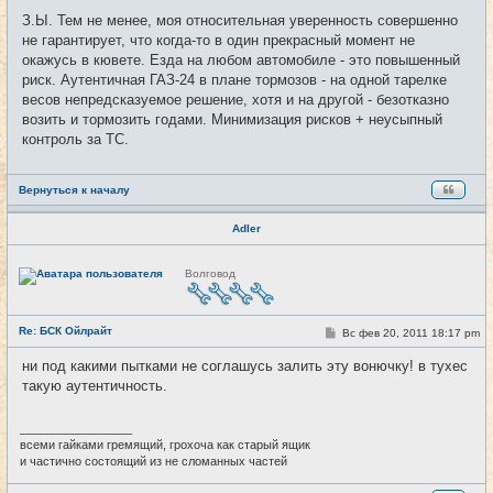
З.Ы. Тем не менее, моя относительная уверенность совершенно
не гарантирует, что когда-то в один прекрасный момент не
окажусь в кювете. Езда на любом автомобиле - это повышенный
риск. Аутентичная ГАЗ-24 в плане тормозов - на одной тарелке
весов непредсказуемое решение, хотя и на другой - безотказно
возить и тормозить годами. Минимизация рисков + неусыпный
контроль за ТС.
Вернуться к началу
Adler
Н
Волговод
е
в
с
е
Re: БСК Ойлрайт
т
С
Вс фев 20, 2011 18:17 pm
#48
и
о
о
ни под какими пытками не соглашусь залить эту вонючку! в тухес
б
такую аутентичность.
щ
е
н
и
_________________
е
всеми гайками гремящий, грохоча как старый ящик
и частично состоящий из не сломанных частей