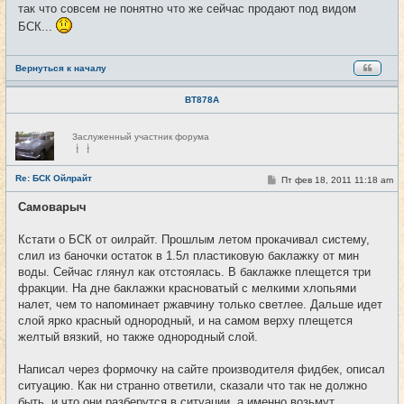
так что совсем не понятно что же сейчас продают под видом
БСК...
Вернуться к началу
BT878A
Н
Заслуженный участник форума
е
в
с
е
Re: БСК Ойлрайт
С
Пт фев 18, 2011 11:18 am
#46
т
о
и
о
Самоварыч
б
щ
е
Кстати о БСК от оилрайт. Прошлым летом прокачивал систему,
н
слил из баночки остаток в 1.5л пластиковую баклажку от мин
и
е
воды. Сейчас глянул как отстоялась. В баклажке плещется три
фракции. На дне баклажки красноватый с мелкими хлопьями
налет, чем то напоминает ржавчину только светлее. Дальше идет
слой ярко красный однородный, и на самом верху плещется
желтый вязкий, но также однородный слой.
Написал через формочку на сайте производителя фидбек, описал
ситуацию. Как ни странно ответили, сказали что так не должно
быть, и что они разберутся в ситуации, а именно возьмут