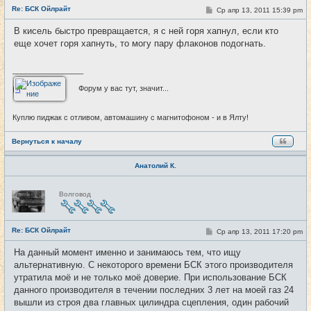
с
Re: БСК Ойлрайт
С
Ср апр 13, 2011 15:39 pm
#54
е
о
т
о
и
В кисель быстро превращается, я с ней горя хапнул, если кто
б
еще хочет горя хапнуть, то могу пару флаконов подогнать.
щ
е
н
и
_________________
е
Форум у вас тут, значит...
Куплю пиджак с отливом, автомашину с магнитофоном - и в Ялту!
Вернуться к началу
Анатолий К.
Н
Волговод
е
в
с
е
Re: БСК Ойлрайт
т
С
Ср апр 13, 2011 17:20 pm
#55
и
о
о
На данный момент именно и занимаюсь тем, что ищу
б
альтернативную. С некоторого времени БСК этого производителя
щ
е
утратила моё и не только моё доверие. При использование БСК
н
данного производителя в течении последних 3 лет на моей газ 24
и
е
вышли из строя два главных цилиндра сцепления, один рабочий