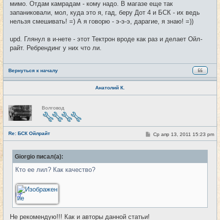
мимо. Отдам камрадам - кому надо. В магазе еще так
запаниковали, мол, куда это я, гад, беру Дот 4 и БСК - их ведь
нельзя смешивать! =) А я говорю - э-э-э, дарагие, я знаю! =))
upd. Глянул в и-нете - этот Тектрон вроде как раз и делает Ойл-
райт. Ребрендинг у них что ли.
Вернуться к началу
Анатолий К.
Н
Волговод
е
в
с
е
Re: БСК Ойлрайт
т
С
Ср апр 13, 2011 15:23 pm
#52
и
о
о
б
Giorgio писал(а):
щ
е
Кто ее лил? Как качество?
н
и
е
Не рекомендую!!! Как и авторы данной статьи!