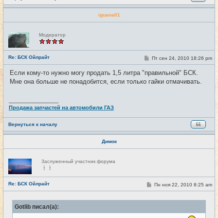
iguana01
Н
Модератор
е
в
с
е
Re: БСК Ойлрайт
С
Пт сен 24, 2010 18:26 pm
#37
т
о
и
о
Если кому-то нужно могу продать 1,5 литра "правильной" БСК.
б
Мне она больше не понадобится, если только гайки отмачивать.
щ
е
н
и
_________________
е
Продажа запчастей на автомобили ГАЗ
Вернуться к началу
Димок
Н
Заслуженный участник форума
е
в
с
е
Re: БСК Ойлрайт
С
Пн ноя 22, 2010 8:25 am
#38
т
о
и
о
б
Gotlib писал(а):
щ
е