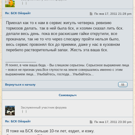
е
в
с
е
Re: БСК Ойлрайт
С
Пн янв 17, 2011 21:28 pm
#41
т
о
и
о
Приехал как то к нам в сервис жигуль четверка. ревизию
б
тормозов делать. так в ней была бск, и хозяин сказал лить бск.
щ
е
делали весь день. пока все раскисшие гайки открутили, все
н
прокачали, так не то что через слесарку пройти нельзя было,
и
е
весь сервис провонял бск до приемки, даже у нас в кузовном
перебило растворительный запах. Жесть эта ваша бск.
_________________
Я понял, в чем ваша беда. - Вы слишком серьезны. Серьезное выражение лица
– вовсе не признак ума.Все глупости на земле совершались именно с этим
выражением лица... Улыбайтесь, господа... Улыбайтесь...
Вернуться к началу
Самоварыч
Н
Заслуженный участник форума
е
в
с
е
Re: БСК Ойлрайт
С
Пн янв 17, 2011 23:30 pm
#42
т
о
и
о
Я тоже на БСК больше 10-ти лет, ездил, и езжу.
б