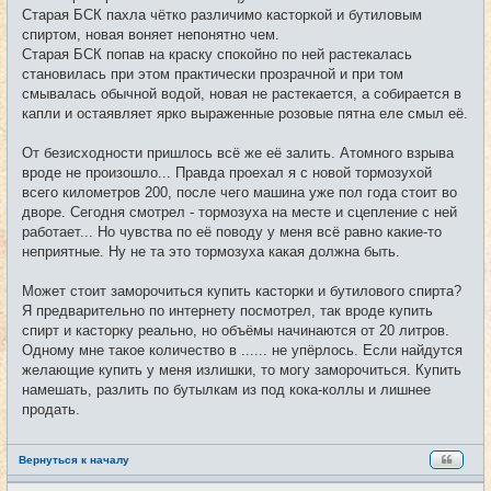
Старая БСК пахла чётко различимо касторкой и бутиловым
спиртом, новая воняет непонятно чем.
Старая БСК попав на краску спокойно по ней растекалась
становилась при этом практически прозрачной и при том
смывалась обычной водой, новая не растекается, а собирается в
капли и остаявляет ярко выраженные розовые пятна еле смыл её.
От безисходности пришлось всё же её залить. Атомного взрыва
вроде не произошло... Правда проехал я с новой тормозухой
всего километров 200, после чего машина уже пол года стоит во
дворе. Сегодня смотрел - тормозуха на месте и сцепление с ней
работает... Но чувства по её поводу у меня всё равно какие-то
неприятные. Ну не та это тормозуха какая должна быть.
Может стоит заморочиться купить касторки и бутилового спирта?
Я предварительно по интернету посмотрел, так вроде купить
спирт и касторку реально, но объёмы начинаются от 20 литров.
Одному мне такое количество в ...... не упёрлось. Если найдутся
желающие купить у меня излишки, то могу заморочиться. Купить
намешать, разлить по бутылкам из под кока-коллы и лишнее
продать.
Вернуться к началу