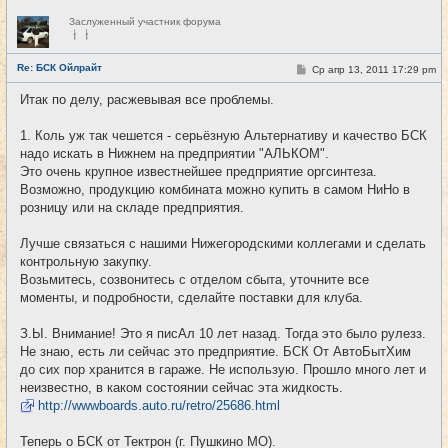
Н
Заслуженный участник форума
е
в
с
е
Re: БСК Ойлрайт
С
Ср апр 13, 2011 17:29 pm
#56
т
о
и
о
Итак по делу, расжевывая все проблемы.
б
щ
е
1. Коль уж так чешется - серьёзную Альтернативу и качество БСК
н
надо искать в Нижнем на предприятии "АЛЬКОМ".
и
е
Это очень крупное известнейшее предприятие оргсинтеза.
Возможно, продукцию комбината можно купить в самом НиНо в
розницу или на складе предприятия.
Лучше связаться с нашими Нижегородскими коллегами и сделать
контрольную закупку.
Возьмитесь, созвонитесь с отделом сбыта, уточните все
моменты, и подробности, сделайте поставки для клуба.
З.Ы. Внимание! Это я писАл 10 лет назад. Тогда это было рулезз.
Не знаю, есть ли сейчас это предприятие. БСК От АвтоБытХим
до сих пор хранится в гараже. Не использую. Прошло много лет и
неизвестно, в каком состоянии сейчас эта жидкость.
http://wwwboards.auto.ru/retro/25686.html
Теперь о БСК от Тектрон (г. Пушкино МО).