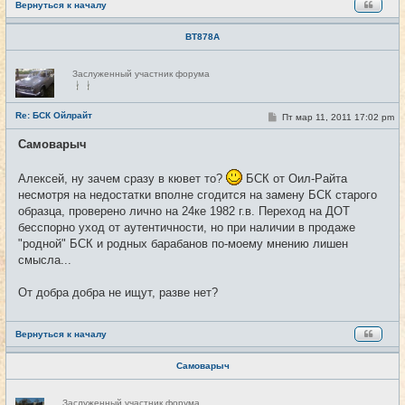
Вернуться к началу
BT878A
Н
Заслуженный участник форума
е
в
с
е
Re: БСК Ойлрайт
С
Пт мар 11, 2011 17:02 pm
#49
т
о
и
о
Самоварыч
б
щ
е
Алексей, ну зачем сразу в кювет то?
БСК от Оил-Райта
н
и
несмотря на недостатки вполне сгодится на замену БСК старого
е
образца, проверено лично на 24ке 1982 г.в. Переход на ДОТ
бесспорно уход от аутентичности, но при наличии в продаже
"родной" БСК и родных барабанов по-моему мнению лишен
смысла...
От добра добра не ищут, разве нет?
Вернуться к началу
Самоварыч
Н
Заслуженный участник форума