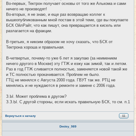
Во-первых, Тектрон получает основы от того же Алькома и сами
ничего не производят!
Во-вторых, я не знаю, и еще раз возвращаю коллег к
вышеопубликованным мной постам в этой теме, где вы покупаете
БСК ОйлРайт, что как пишут, она превращается в кисель или
разлагается на фракции.
В-третьих, я никоим образом не хочу сказать, что БСК от
Тектрона хороша и правильная.
В-четвертых, почему-то уже 6 лет я закупаю (за неимением
ничего другого в Москве) эту ГТЖ и езжу как зимой, так и летом.
Раз в год ГТЖ сливается полностью, заменяется новой такой же
и ТС полностью прокачивается. Проблем не было.
ГТЦ не менялся с Августа 2000 года. ГВУТ так же. РТЦ не
менялись и не нуждаются в ремонте и замене с 2006 года.
З.Ы. Может проблема в другом?
З.З.Ы. С другой стороны, если искать правильную БСК, то см. п.1
Вернуться к началу
Dmitry_989