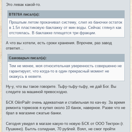
Это левак какой-то.
BT878A писал(а):
Прошлым летом прокачивал систему, слил из баночки остаток
в 1.5л пластиковую баклажку от мин воды. Сейчас глянул как
отстоялась. В баклажке плещется три фракции.
А что вы хотели, есть сроки хранения. Впрочем, раз завод
ответил...
Самоварыч писал(а):
Тем не менее, моя относительная уверенность совершенно не
гарантирует, что когда-то в один прекрасный момент не
окажусь в кювете.
Ну-у, что вы такое говорите. Тьфу-тьфу-тьфу, не дай Бог. Вы
следите за машиной превосходно.
БСК ОйлРайт очень адекватная и стабильная по кач-ву. За время
ремонта тормозов я купил около 10 банок, наверное. Разве что не
брал в магазине сжатые банки.
Сегодня увидел в магазе какую-то новую БСК от ООО Тектрон (г.
Пушкино). Бытль солидная, 70 рублей. Взял, не смог пройти