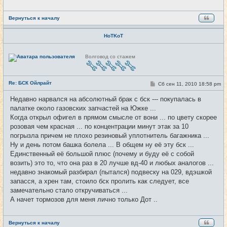
Вернуться к началу
HoTKoT
Н
Волговод со стажем
е
в
с
е
Re: БСК Ойлрайт
т
С
Сб сен 11, 2010 18:58 pm
#35
и
о
о
Недавно нарвался на абсолютный брак с бск --- покупалась в
б
палатке около газовских запчастей на Южке ...
щ
е
Когда открыл офигел в прямом смысле от вони ... по цвету скорее
н
розовая чем красная ... по концентрации минут этак за 10
и
е
погрызла причем не плохо резиновый уплотнитель багажника ...
Ну и день потом башка болела ... В общем ну её эту бск ...
Единственный её большой плюс (почему и буду её с собой
возить) это то, что она раз в 20 лучше вд-40 и любых аналогов ...
недавно знакомый разбирал (пытался) подвеску на 029, вдэшкой
запасся, а хрен там, стоило бск пролить как следует, все
замечательно стало откручиваться ...
А начет тормозов для меня лично только Дот ..
Вернуться к началу