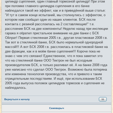
цилиндр сцепления, один главный тормозной цилиндр! При этом
при поломке главного цилиндра сцепления в его бачке
наблюдался такой же эффект, как и в приведённой выше статье:
"И тут в самом конце испытаний, мы столкнулись с эффектом, о
котором нам сообщал один из наших клиентов. БСК после
контакта с резиной расслоилась на 2 составляющие!" т.е.
расслоение БСК на две компоненты! Неделю назад при инспекции
гаража я обратил пристальное внимание на две банки с БСК
Ойлрат! Первая стеклянная 2005 г.в., другая пластиковая 2008 г.в.
Так вот в стеклянной банке, БСК было нормальной однородной
массой!!! А вот БСК 2008 г.в. расслоилась в пластиковой банке на
две фракции, как и в моём бачке сцепления!!! Короче пока не
знаю с чем это связано! Единственное, что я пока заметил это
что на стеклянной банке ООО Тектрон не был исходным
производителем БСК, а только разливал её. А на банке 2008 года
уже написано что сделал ООО Тектрон. Возможно была потеряна
или изменена технология производства, что и привело к таким
отрицательным последствиям. И ещё, при использовании БСК
2005 года выпуска поломок цилиндров тормозов и сцепления не
наблюдалось.
Вернуться к началу
Самоварыч