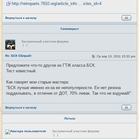
http://retroparts.7910.org/article_info ... icles_id=4
Вернуться к началу
Самоварыч
Н
Заслуженный участник форума
е
в
с
е
Re: БСК Ойлрайт
С
Ср апр 13, 2011 15:32 pm
#53
т
о
и
о
Предложите что-то другое из ГТЖ класса БСК.
б
Тест известный.
щ
е
н
Как говорят мои старые мастера:
и
е
"БСК лучше именно из-за ее непопулярности. Ее нет резона
подделывать, в отличие от ДОТ, 70% левак. Так что не вздумай!".
Вернуться к началу
Латыш
Н
Заслуженный участник форума
е
в