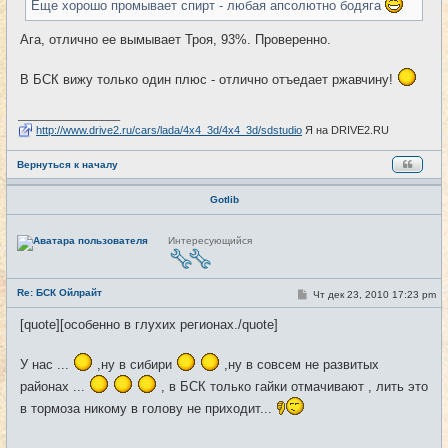
н
Еще хорошо промывает спирт - любая апсолютно бодяга
и
е
Ага, отлично ее вымывает Троя, 93%. Проверенно.
В БСК вижу только один плюс - отлично отъедает ржавчину!
_________________
http://www.drive2.ru/cars/lada/4x4_3d/4x4_3d/sdstudio
Я на DRIVE2.RU
Вернуться к началу
Gotlib
Н
Интересующийся
е
в
с
е
Re: БСК Ойлрайт
т
С
Чт дек 23, 2010 17:23 pm
#39
и
о
о
[quote][особенно в глухих регионах./quote]
б
щ
е
У нас ...
,ну в сибири
,ну в совсем не развитых
н
и
районах ...
, в БСК только гайки отмачивают , лить это
е
в тормоза никому в голову не приходит...
_________________