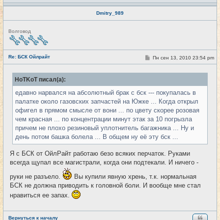
Dmitry_989
Н
Волговод
е
в
с
е
Re: БСК Ойлрайт
С
Пн сен 13, 2010 23:54 pm
#36
т
о
и
о
б
HoTKoT писал(а):
щ
е
едавно нарвался на абсолютный брак с бск --- покупалась в
н
и
палатке около газовских запчастей на Южке ... Когда открыл
е
офигел в прямом смысле от вони ... по цвету скорее розовая
чем красная ... по концентрации минут этак за 10 погрызла
причем не плохо резиновый уплотнитель багажника ... Ну и
день потом башка болела ... В общем ну её эту бск ...
Я с БСК от ОйлРайт работаю безо всяких перчаток. Руками
всегда щупал все магистрали, когда они подтекали. И ничего -
руки не разъело.
Вы купили явную хрень, т.к. нормальная
БСК не должна приводить к головной боли. И вообще мне стал
нравиться ее запах.
Вернуться к началу