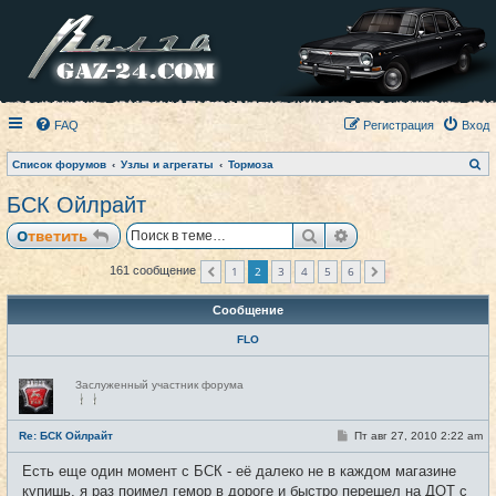
FAQ
Регистрация
Вход
П
Список форумов
Узлы и агрегаты
Тормоза
о
и
БСК Ойлрайт
с
к
Поиск
Расширенный пои
Ответить
1
2
3
4
5
6
161 сообщение
Пред.
След.
Сообщение
FLO
Н
Заслуженный участник форума
е
в
с
е
С
Re: БСК Ойлрайт
Пт авг 27, 2010 2:22 am
#31
т
о
и
о
Есть еще один момент с БСК - её далеко не в каждом магазине
б
щ
купишь, я раз поимел гемор в дороге и быстро перешел на ДОТ с