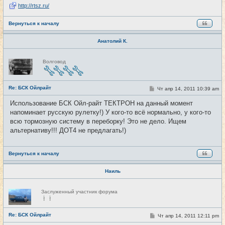
http://rtsz.ru/
Вернуться к началу
Анатолий К.
Н
Волговод
е
в
с
е
Re: БСК Ойлрайт
т
С
Чт апр 14, 2011 10:39 am
#59
и
о
о
Использование БСК Ойл-райт ТЕКТРОН на данный момент
б
напоминает русскую рулетку!) У кого-то всё нормально, у кого-то
щ
е
всю тормозную систему в переборку! Это не дело. Ищем
н
альтернативу!!! ДОТ4 не предлагать!)
и
е
Вернуться к началу
Наиль
Н
Заслуженный участник форума
е
в
с
е
Re: БСК Ойлрайт
С
Чт апр 14, 2011 12:11 pm
#60
т
о
и