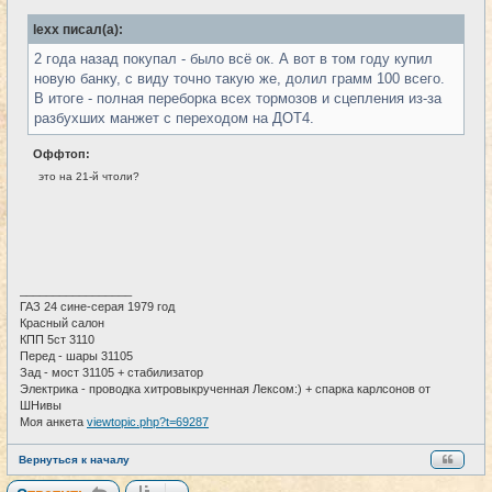
о
б
lexx писал(а):
щ
е
2 года назад покупал - было всё ок. А вот в том году купил
н
и
новую банку, с виду точно такую же, долил грамм 100 всего.
е
В итоге - полная переборка всех тормозов и сцепления из-за
разбухших манжет с переходом на ДОТ4.
Оффтоп:
это на 21-й чтоли?
_________________
ГАЗ 24 сине-серая 1979 год
Красный салон
КПП 5ст 3110
Перед - шары 31105
Зад - мост 31105 + стабилизатор
Электрика - проводка хитровыкрученная Лексом:) + спарка карлсонов от
ШНивы
Моя анкета
viewtopic.php?t=69287
Вернуться к началу